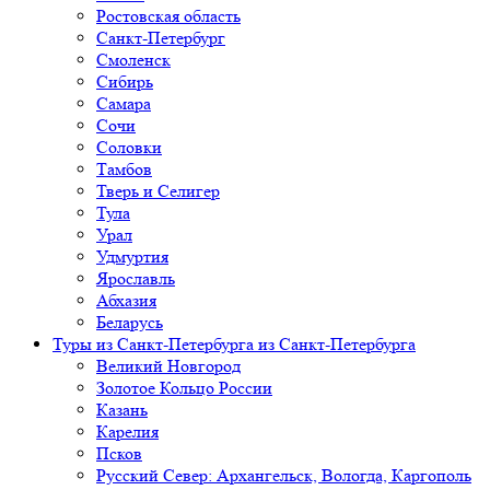
Ростовская область
Санкт-Петербург
Смоленск
Сибирь
Самара
Сочи
Соловки
Тамбов
Тверь и Селигер
Тула
Урал
Удмуртия
Ярославль
Абхазия
Беларусь
Туры из Санкт-Петербурга
из Санкт-Петербурга
Великий Новгород
Золотое Кольцо России
Казань
Карелия
Псков
Русский Север: Архангельск, Вологда, Каргополь