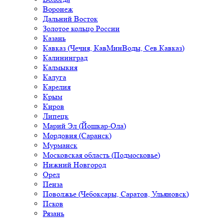
Воронеж
Дальний Восток
Золотое кольцо России
Казань
Кавказ (Чечня, КавМинВоды, Сев.Кавказ)
Калининград
Калмыкия
Калуга
Карелия
Крым
Киров
Липецк
Марий Эл (Йошкар-Ола)
Мордовия (Саранск)
Мурманск
Московская область (Подмосковье)
Нижний Новгород
Орел
Пенза
Поволжье (Чебоксары, Саратов, Ульяновск)
Псков
Рязань