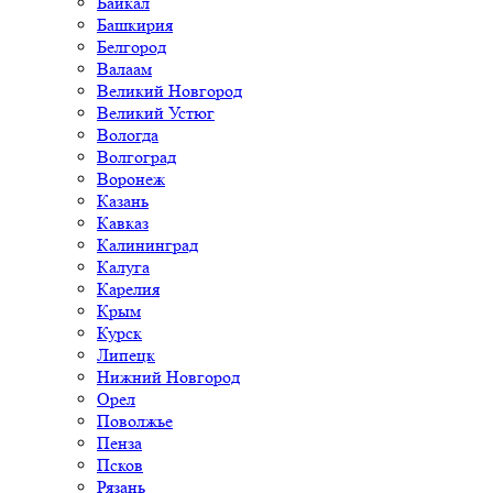
Байкал
Башкирия
Белгород
Валаам
Великий Новгород
Великий Устюг
Вологда
Волгоград
Воронеж
Казань
Кавказ
Калининград
Калуга
Карелия
Крым
Курск
Липецк
Нижний Новгород
Орел
Поволжье
Пенза
Псков
Рязань