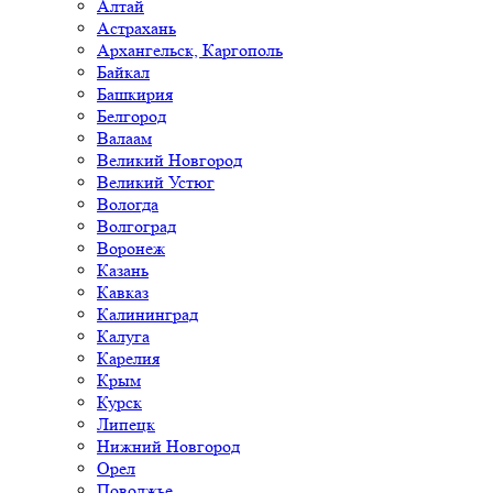
Алтай
Астрахань
Архангельск, Каргополь
Байкал
Башкирия
Белгород
Валаам
Великий Новгород
Великий Устюг
Вологда
Волгоград
Воронеж
Казань
Кавказ
Калининград
Калуга
Карелия
Крым
Курск
Липецк
Нижний Новгород
Орел
Поволжье