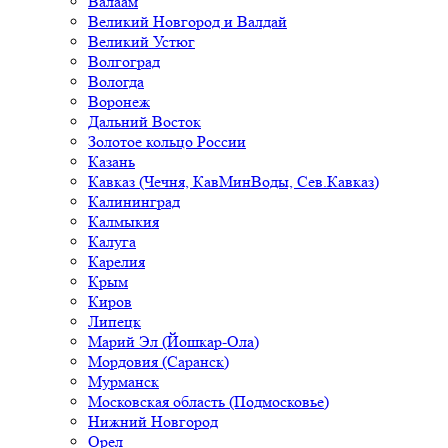
Валаам
Великий Новгород и Валдай
Великий Устюг
Волгоград
Вологда
Воронеж
Дальний Восток
Золотое кольцо России
Казань
Кавказ (Чечня, КавМинВоды, Сев.Кавказ)
Калининград
Калмыкия
Калуга
Карелия
Крым
Киров
Липецк
Марий Эл (Йошкар-Ола)
Мордовия (Саранск)
Мурманск
Московская область (Подмосковье)
Нижний Новгород
Орел