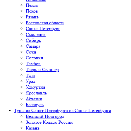
Пенза
Псков
Рязань
Ростовская область
Санкт-Петербург
Смоленск
Сибирь
Самара
Сочи
Соловки
Тамбов
Тверь и Селигер
Тула
Урал
Удмуртия
Ярославль
Абхазия
Беларусь
Туры из Санкт-Петербурга
из Санкт-Петербурга
Великий Новгород
Золотое Кольцо России
Казань