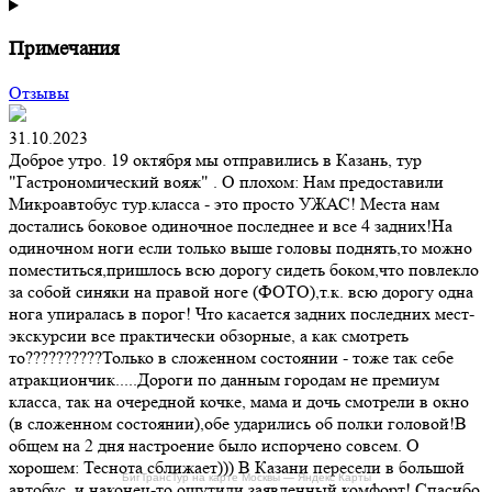
Примечания
Отзывы
31.10.2023
Доброе утро. 19 октября мы отправились в Казань, тур
"Гастрономический вояж" . О плохом: Нам предоставили
Микроавтобус тур.класса - это просто УЖАС! Места нам
достались боковое одиночное последнее и все 4 задних!На
одиночном ноги если только выше головы поднять,то можно
поместиться,пришлось всю дорогу сидеть боком,что повлекло
за собой синяки на правой ноге (ФОТО),т.к. всю дорогу одна
нога упиралась в порог! Что касается задних последних мест-
экскурсии все практически обзорные, а как смотреть
то??????????Только в сложенном состоянии - тоже так себе
атракциончик.....Дороги по данным городам не премиум
класса, так на очередной кочке, мама и дочь смотрели в окно
(в сложенном состоянии),обе ударились об полки головой!В
общем на 2 дня настроение было испорчено совсем. О
хорошем: Теснота сближает))) В Казани пересели в большой
БигТрансТур на карте Москвы — Яндекс Карты
автобус, и наконец-то ощутили заявленный комфорт! Спасибо