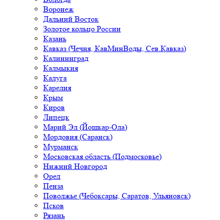
Воронеж
Дальний Восток
Золотое кольцо России
Казань
Кавказ (Чечня, КавМинВоды, Сев.Кавказ)
Калининград
Калмыкия
Калуга
Карелия
Крым
Киров
Липецк
Марий Эл (Йошкар-Ола)
Мордовия (Саранск)
Мурманск
Московская область (Подмосковье)
Нижний Новгород
Орел
Пенза
Поволжье (Чебоксары, Саратов, Ульяновск)
Псков
Рязань