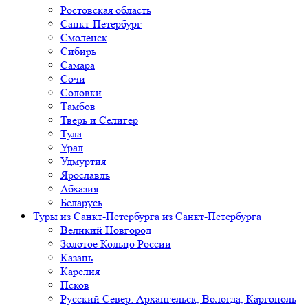
Ростовская область
Санкт-Петербург
Смоленск
Сибирь
Самара
Сочи
Соловки
Тамбов
Тверь и Селигер
Тула
Урал
Удмуртия
Ярославль
Абхазия
Беларусь
Туры из Санкт-Петербурга
из Санкт-Петербурга
Великий Новгород
Золотое Кольцо России
Казань
Карелия
Псков
Русский Север: Архангельск, Вологда, Каргополь