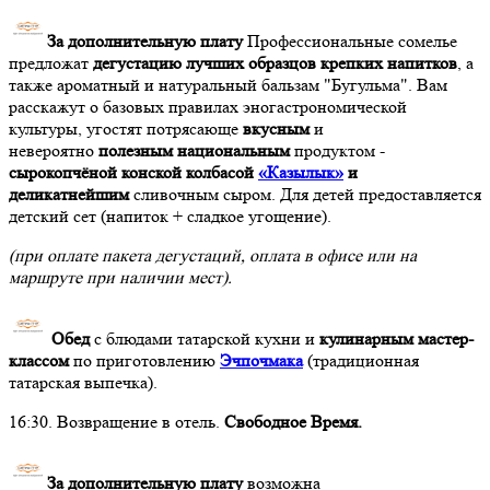
За дополнительную плату
Профессиональные сомелье
предложат
дегустацию лучших образцов крепких напитков
, а
также ароматный и натуральный бальзам "Бугульма". Вам
расскажут о базовых правилах эногастрономической
культуры, угостят потрясающе
вкусным
и
невероятно
полезным национальным
продуктом -
сырокопчёной конской колбасой
«Казылык»
и
деликатнейшим
сливочным сыром. Для детей предоставляется
детский сет (напиток + сладкое угощение).
(при оплате пакета дегустаций, оплата в офисе или на
маршруте при наличии мест).
Обед
с блюдами татарской кухни и
кулинарным мастер-
классом
по приготовлению
Эчпочмака
(традиционная
татарская выпечка).
16:30. Возвращение в отель.
Свободное Время.
За дополнительную плату
возможна