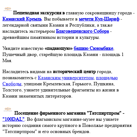
Пешеходная экскурсия в
главную сокровищницу города -
Казанский Кремль
. Вы побываете в
мечети Кул-Шариф
-
легендарной святыни Казани и Республики, а также
насладитесь экстерьером
Благовещенского Собора
-
древнейшим памятником истории и культуры.
Увидите известную
«падающую»
башню Сююмбике
,
Пушечный двор, старейшую площадь Казани - площадь 1
Мая.
Насладитесь видами на
исторический центр
города,
познакомитесь с
Казанским университетом
,
площадью
Свободы
, улицами Кремлевская, Горького, Пушкина,
Толстого, узнаете удивительные фрагменты из жизни в
Казани знаменитых литераторов.
Посещение фирменного магазина "Татспиртпром" -
"100DAL"
. Во флагманском магазине-музее вы узнаете
историю создания самого крупного в Поволжье предприятия
"Татспиртпром" и его основных брендов.