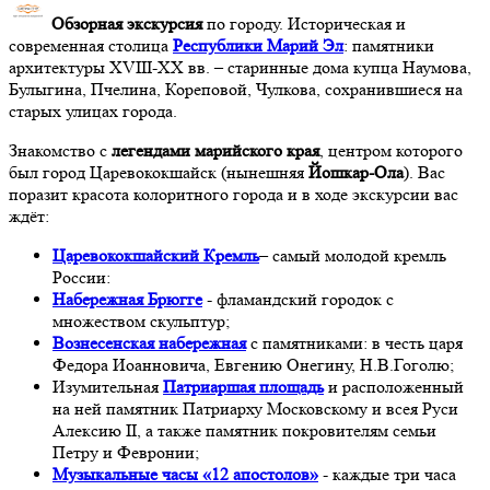
Обзорная экскурсия
по городу. Историческая и
современная столица
Республики Марий Эл
: памятники
архитектуры XVIII-XX вв. – старинные дома купца Наумова,
Булыгина, Пчелина, Кореповой, Чулкова, сохранившиеся на
старых улицах города.
Знакомство с
легендами марийского края
, центром которого
был город Царевококшайск (нынешняя
Йошкар-Ола
). Вас
поразит красота колоритного города и в ходе экскурсии вас
ждёт:
Царевококшайский Кремль
– самый молодой кремль
России:
Набережная
Брюгге
- фламандский городок с
множеством скульптур;
Вознесенская
набережная
с памятниками: в честь царя
Федора Иоанновича, Евгению Онегину, Н.В.Гоголю;
Изумительная
Патриаршая площадь
и расположенный
на ней памятник Патриарху Московскому и всея Руси
Алексию II, а также памятник покровителям семьи
Петру и Февронии;
Музыкальные
часы «12 апостолов»
- каждые три часа