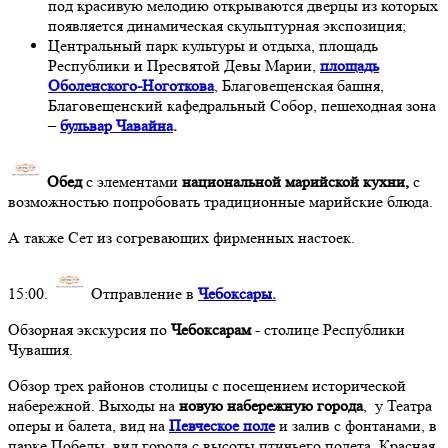
под красивую мелодию открываются дверцы из которых
появляется динамическая скульптурная экспозиция;
Центральный парк культуры и отдыха, площадь
Республики и Пресвятой Девы Марии,
площадь
Оболенского-Ноготкова
, Благовещенская башня,
Благовещенский кафедральный Собор, пешеходная зона
–
бульвар Чавайна
.
Обед
с элементами
национальной марийской кухни,
с
возможностью попробовать традиционные марийские блюда.
А также Сет из согревающих фирменных настоек.
15:00.
Отправление в
Чебоксары.
Обзорная экскурсия по
Чебоксарам
- столице Республики
Чувашия.
Обзор трех районов столицы с посещением исторической
набережной. Выходы на
новую набережную города
, у Театра
оперы и балета, вид на
Певческое поле
и залив с фонтанами, в
парке Победы, вид города с высоты птичьего полета. Красная