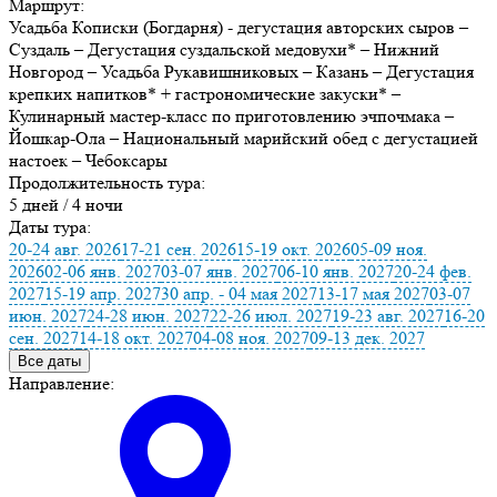
Маршрут:
Усадьба Кописки (Богдарня) - дегустация авторских сыров –
Суздаль – Дегустация суздальской медовухи* – Нижний
Новгород – Усадьба Рукавишниковых – Казань – Дегустация
крепких напитков* + гастрономические закуски* –
Кулинарный мастер-класс по приготовлению эчпочмака –
Йошкар-Ола – Национальный марийский обед с дегустацией
настоек – Чебоксары
Продолжительность тура:
5 дней / 4 ночи
Даты тура:
20-24 авг. 2026
17-21 сен. 2026
15-19 окт. 2026
05-09 ноя.
2026
02-06 янв. 2027
03-07 янв. 2027
06-10 янв. 2027
20-24 фев.
2027
15-19 апр. 2027
30 апр. - 04 мая 2027
13-17 мая 2027
03-07
июн. 2027
24-28 июн. 2027
22-26 июл. 2027
19-23 авг. 2027
16-20
сен. 2027
14-18 окт. 2027
04-08 ноя. 2027
09-13 дек. 2027
Все даты
Направление: