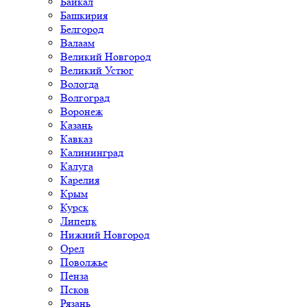
Байкал
Башкирия
Белгород
Валаам
Великий Новгород
Великий Устюг
Вологда
Волгоград
Воронеж
Казань
Кавказ
Калининград
Калуга
Карелия
Крым
Курск
Липецк
Нижний Новгород
Орел
Поволжье
Пенза
Псков
Рязань