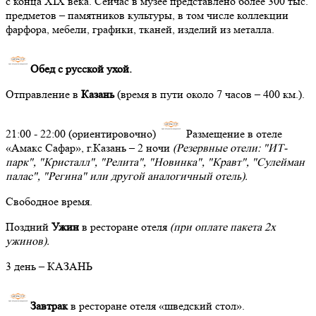
с конца XIX века. Сейчас в музее представлено более 300 тыс.
предметов – памятников культуры, в том числе коллекции
фарфора, мебели, графики, тканей, изделий из металла.
Обед с русской ухой.
Отправление в
Казань
(время в пути около 7 часов – 400 км.).
21:00 - 22:00 (ориентировочно)
Размещение в отеле
«Амакс Сафар», г.Казань – 2 ночи
(Резервные отели: "ИТ-
парк", "Кристалл", "Релита", "Новинка", "Кравт", "Сулейман
палас", "Регина" или другой аналогичный отель).
Свободное время.
Поздний
Ужин
в ресторане отеля
(при оплате пакета 2х
ужинов).
3 день – КАЗАНЬ
Завтрак
в ресторане отеля «шведский стол».