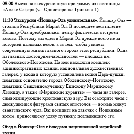
09:00
Выезд на экскурсионную программу из гостиницы
«Амакс Сафар» (ул. Односторонка Гривки д.1)
11:30 Экскурсия «Йошкар-Ола удивительная».
Йошкар-Ола —
столица Республики Марий Эл. В последнее десятилетие
Йошкар-Ола преобразилась: центр фактически отстроен
заново. Поэтому мы едем в Марий Эл прежде всего не за
историей пыльных веков, а за тем, чтобы увидеть
современную жизнь главного города этой республики. Одна
из главных достопримечательностей — площадь им.
Оболенского-Ноготкова. На ней находятся комплекс
административных зданий, национальная художественная
галерея, у входа в которую установлена копия Царь-пушки,
памятник основателю города Оболенскому-Ноготкову,
памятник Священномученику Епископу Марийскому
Леониду, а также «Марийские куранты» — часы на галерее,
символизирующие христианскую веру. Вы осмотрите часы с
движущимися фигурами святых апостолов — восемь минут
евангельского чуда. Вы посидите на лавочке с Йошкиным
котом, приносящему удачу путнику, погладившего его.
Обед
в Йошкар–Оле с блюдами национальной марийской
кухни.