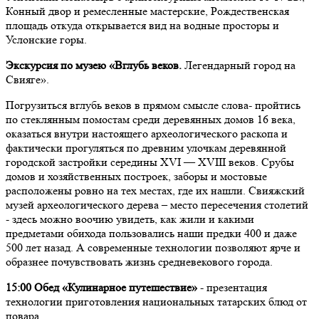
Конный двор и ремесленные мастерские, Рождественская
площадь откуда открывается вид на водные просторы и
Услонские горы.
Экскурсия по музею «Вглубь веков.
Легендарный город на
Свияге».
Погрузиться вглубь веков в прямом смысле слова- пройтись
по стеклянным помостам среди деревянных домов 16 века,
оказаться внутри настоящего археологического раскопа и
фактически прогуляться по древним улочкам деревянной
городской застройки середины XVI — XVIII веков. Срубы
домов и хозяйственных построек, заборы и мостовые
расположены ровно на тех местах, где их нашли. Свияжский
музей археологического дерева – место пересечения столетий
- здесь можно воочию увидеть, как жили и какими
предметами обихода пользовались наши предки 400 и даже
500 лет назад. А современные технологии позволяют ярче и
образнее почувствовать жизнь средневекового города.
15:00 Обед
«Кулинарное путешествие»
- презентация
технологии приготовления национальных татарских блюд от
повара.