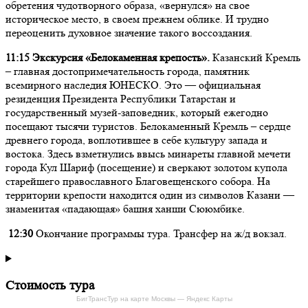
обретения чудотворного образа, «вернулся» на свое
историческое место, в своем прежнем облике. И трудно
переоценить духовное значение такого воссоздания.
11:15 Экскурсия «Белокаменная крепость».
Казанский Кремль
– главная достопримечательность города, памятник
всемирного наследия ЮНЕСКО. Это — официальная
резиденция Президента Республики Татарстан и
государственный музей-заповедник, который ежегодно
посещают тысячи туристов. Белокаменный Кремль – сердце
древнего города, воплотившее в себе культуру запада и
востока. Здесь взметнулись ввысь минареты главной мечети
города Кул Шариф (посещение) и сверкают золотом купола
старейшего православного Благовещенского собора. На
территории крепости находится один из символов Казани —
знаменитая «падающая» башня ханши Сююмбике.
12:30
Окончание программы тура. Трансфер на ж/д вокзал.
Стоимость тура
БигТрансТур на карте Москвы — Яндекс Карты