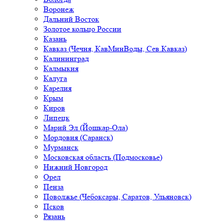
Воронеж
Дальний Восток
Золотое кольцо России
Казань
Кавказ (Чечня, КавМинВоды, Сев.Кавказ)
Калининград
Калмыкия
Калуга
Карелия
Крым
Киров
Липецк
Марий Эл (Йошкар-Ола)
Мордовия (Саранск)
Мурманск
Московская область (Подмосковье)
Нижний Новгород
Орел
Пенза
Поволжье (Чебоксары, Саратов, Ульяновск)
Псков
Рязань