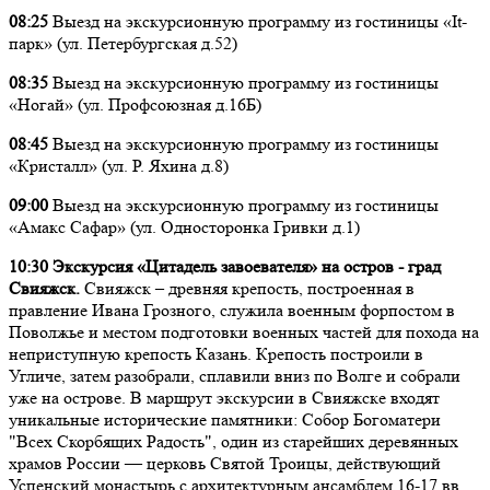
08:25
Выезд на экскурсионную программу из гостиницы «It-
парк» (ул. Петербургская д.52)
08:35
Выезд на экскурсионную программу из гостиницы
«Ногай» (ул. Профсоюзная д.16Б)
08:45
Выезд на экскурсионную программу из гостиницы
«Кристалл» (ул. Р. Яхина д.8)
09:00
Выезд на экскурсионную программу из гостиницы
«Амакс Сафар» (ул. Односторонка Гривки д.1)
10:30 Экскурсия «Цитадель завоевателя» на остров - град
Свияжск.
Свияжск – древняя крепость, построенная в
правление Ивана Грозного, служила военным форпостом в
Поволжье и местом подготовки военных частей для похода на
неприступную крепость Казань. Крепость построили в
Угличе, затем разобрали, сплавили вниз по Волге и собрали
уже на острове. В маршрут экскурсии в Свияжске входят
уникальные исторические памятники: Собор Богоматери
"Всех Скорбящих Радость", один из старейших деревянных
храмов России — церковь Святой Троицы, действующий
Успенский монастырь с архитектурным ансамблем 16-17 вв.,