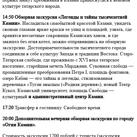
культуре татарского народа.
14:50 Обзорная экскурсия «Легенды и тайны тысячелетней
Казани».
Насладиться самобытной красотой Казани, увидеть
своими глазами яркие краски ее улиц и площадей, узнать, где
хранятся несметные сокровища Казанских ханов, и где
закипел без огня котел, можно отправившись на обзорную
экскурсию. Достопримечательности тысячелетнего города
соединили в себе культуру Запада и традиции Востока: Старо-
Татарская слобода, где проживало с XVI века татарское
население, старейшая мечеть Марджани, Суконная слобода —
промышленные преобразования Петра I, площадь фонтанов,
озеро Кабан — его тайны и легенды, стилизованная
деревенька «Туган авылым («Родная деревня»), новый Театр
Кукол, Казанский университет, площадь Свободы —
культурный
и административный центр Казани.
17:20
Трансфер в гостиницу. Свободное время.
20:00 Дополнительная вечерняя обзорная экскурсия по городу
«Огни Казани».
Стоимость экскурсии 1700 рублей с туриста (экскурсия