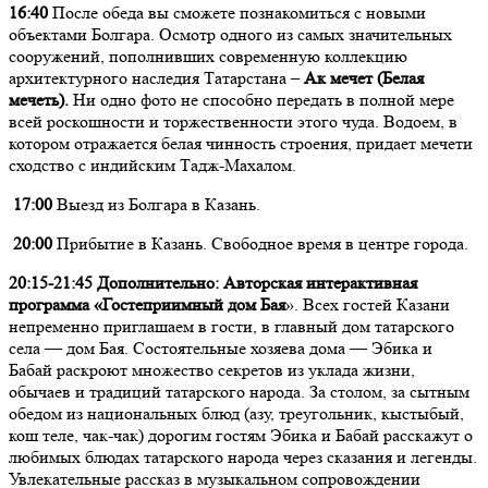
16:40
После обеда вы сможете познакомиться с новыми
объектами Болгара. Осмотр одного из самых значительных
сооружений, пополнивших современную коллекцию
архитектурного наследия Татарстана –
Ак мечет (Белая
мечеть).
Ни одно фото не способно передать в полной мере
всей роскошности и торжественности этого чуда. Водоем, в
котором отражается белая чинность строения, придает мечети
сходство с индийским Тадж-Махалом.
17:00
Выезд из Болгара в Казань.
20:00
Прибытие в Казань. Свободное время в центре города.
20:15-21:45 Дополнительно: Авторская интерактивная
программа «Гостеприимный дом Бая
». Всех гостей Казани
непременно приглашаем в гости, в главный дом татарского
села — дом Бая. Состоятельные хозяева дома — Эбика и
Бабай раскроют множество секретов из уклада жизни,
обычаев и традиций татарского народа. За столом, за сытным
обедом из национальных блюд (азу, треугольник, кыстыбый,
кош теле, чак-чак) дорогим гостям Эбика и Бабай расскажут о
любимых блюдах татарского народа через сказания и легенды.
Увлекательные рассказ в музыкальном сопровождении