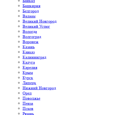
Байкал
Башкирия
Белгород
Валаам
Великий Новгород
Великий Устюг
Вологда
Волгоград
Воронеж
Казань
Кавказ
Калининград
Калуга
Карелия
Крым
Курск
Липецк
Нижний Новгород
Орел
Поволжье
Пенза
Псков
Рязань