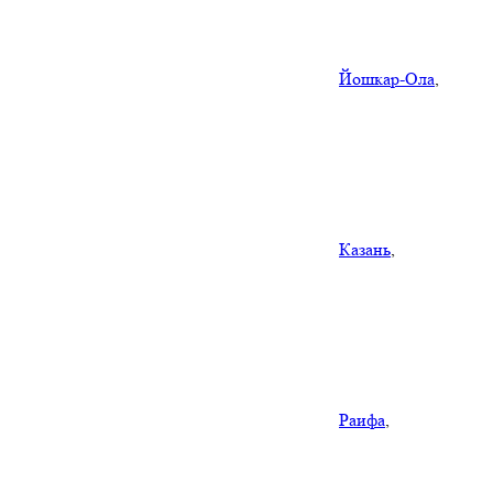
Йошкар-Ола
,
Казань
,
Раифа
,