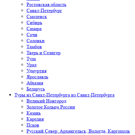
Ростовская область
Санкт-Петербург
Смоленск
Сибирь
Самара
Сочи
Соловки
Тамбов
Тверь и Селигер
Тула
Урал
Удмуртия
Ярославль
Абхазия
Беларусь
Туры из Санкт-Петербурга
из Санкт-Петербурга
Великий Новгород
Золотое Кольцо России
Казань
Карелия
Псков
Русский Север: Архангельск, Вологда, Каргополь