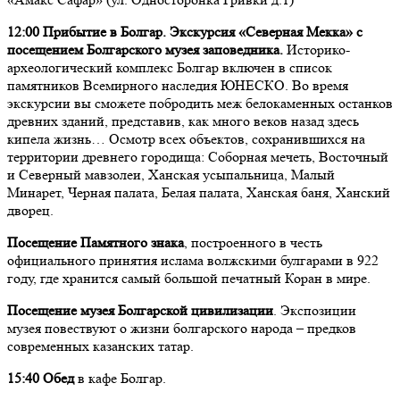
12:00 Прибытие в Болгар.
Экскурсия «Северная Мекка» с
посещением Болгарского музея заповедника.
Историко-
археологический комплекс Болгар включен в список
памятников Всемирного наследия ЮНЕСКО. Во время
экскурсии вы сможете побродить меж белокаменных останков
древних зданий, представив, как много веков назад здесь
кипела жизнь… Осмотр всех объектов, сохранившихся на
территории древнего городища: Соборная мечеть, Восточный
и Северный мавзолеи, Ханская усыпальница, Малый
Минарет, Черная палата, Белая палата, Ханская баня, Ханский
дворец.
Посещение Памятного знака
, построенного в честь
официального принятия ислама волжскими булгарами в 922
году, где хранится самый большой печатный Коран в мире.
Посещение музея Болгарской цивилизации
. Экспозиции
музея повествуют о жизни болгарского народа – предков
современных казанских татар.
15:40 Обед
в кафе Болгар.