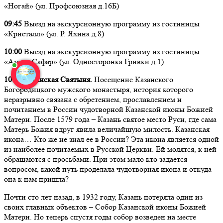
«Ногай» (ул. Профсоюзная д.16Б)
09:45
Выезд на экскурсионную программу из гостиницы
«Кристалл» (ул. Р. Яхина д.8)
10:00
Выезд на экскурсионную программу из гостиницы
«Амакс Сафар» (ул. Односторонка Гривки д.1)
10:15 Казанская Святыня.
Посещение Казанского
Богородицкого мужского монастыря, история которого
неразрывно связана с обретением, прославлением и
почитанием в России чудотворной Казанской иконы Божией
Матери. После 1579 года – Казань святое место Руси, где сама
Матерь Божия вдруг явила величайшую милость. Казанская
икона… Кто же не знал ее в России? Эта икона является одной
из наиболее почитаемых в Русской Церкви. Ей молятся, к ней
обращаются с просьбами. При этом мало кто задается
вопросом, какой путь проделала чудотворная икона и откуда
она к нам пришла?
Почти сто лет назад, в 1932 году, Казань потеряла один из
своих главных объектов – Собор Казанской иконы Божией
Матери. Но теперь спустя годы собор возведен на месте