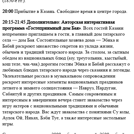
(1850-е гг.).
20:00
Прибытие в Казань. Свободное время в центре города.
20:15-21:45 Дополнительно:
Авторская интерактивная
программа «Гостеприимный дом Бая»
. Всех гостей Казани
непременно приглашаем в гости, в главный дом татарского
села — дом Бая. Состоятельные хозяева дома — Эбика и
Бабай раскроют множество секретов из уклада жизни,
обычаев и традиций татарского народа. За столом, за сытным
обедом из национальных блюд (азу, треугольник, кыстыбый,
кош теле, чак-чак) дорогим гостям Эбика и Бабай расскажут о
любимых блюдах татарского народа через сказания и легенды.
Увлекательные рассказ в музыкальном сопровождении
раскроет интересные элементы национальных праздников
летнего и зимнего солнцестояния — Навруз, Нардуган,
Сабантуй и других праздников. Самым сокровенным и
интересным в завершении вечера станет знакомство через
игру актеров с национальными традициями и обычаями
татарского народа. Вас ждут знакомства с понятиями Су юлы,
Аулок Ой, Никах, Бэби Туе, а также интересные застольные
игры.