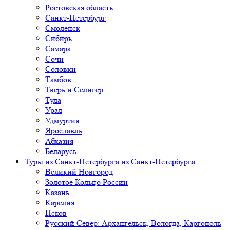
Ростовская область
Санкт-Петербург
Смоленск
Сибирь
Самара
Сочи
Соловки
Тамбов
Тверь и Селигер
Тула
Урал
Удмуртия
Ярославль
Абхазия
Беларусь
Туры из Санкт-Петербурга
из Санкт-Петербурга
Великий Новгород
Золотое Кольцо России
Казань
Карелия
Псков
Русский Север: Архангельск, Вологда, Каргополь