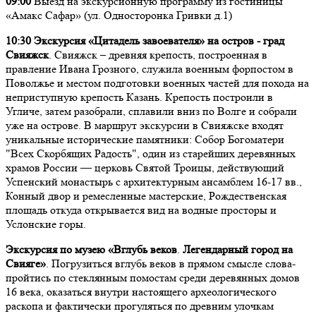
09:00
Выезд на экскурсионную программу из гостиницы
«Амакс Сафар» (ул. Односторонка Гривки д.1)
10:30 Экскурсия «Цитадель завоевателя» на остров - град
Свияжск
. Свияжск – древняя крепость, построенная в
правление Ивана Грозного, служила военным форпостом в
Поволжье и местом подготовки военных частей для похода на
неприступную крепость Казань. Крепость построили в
Угличе, затем разобрали, сплавили вниз по Волге и собрали
уже на острове. В маршрут экскурсии в Свияжске входят
уникальные исторические памятники: Собор Богоматери
"Всех Скорбящих Радость", один из старейших деревянных
храмов России — церковь Святой Троицы, действующий
Успенский монастырь с архитектурным ансамблем 16-17 вв.,
Конный двор и ремесленные мастерские, Рождественская
площадь откуда открывается вид на водные просторы и
Услонские горы.
Экскурсия по музею «Вглубь веков
.
Легендарный город на
Свияге»
. Погрузиться вглубь веков в прямом смысле слова-
пройтись по стеклянным помостам среди деревянных домов
16 века, оказаться внутри настоящего археологического
раскопа и фактически прогуляться по древним улочкам