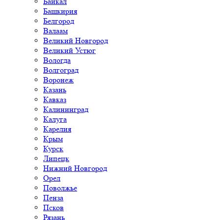
Байкал
Башкирия
Белгород
Валаам
Великий Новгород
Великий Устюг
Вологда
Волгоград
Воронеж
Казань
Кавказ
Калининград
Калуга
Карелия
Крым
Курск
Липецк
Нижний Новгород
Орел
Поволжье
Пенза
Псков
Рязань