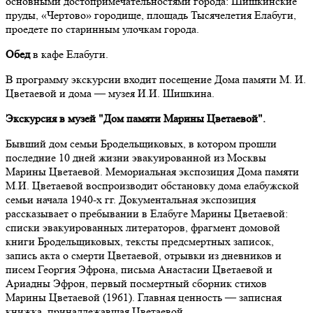
основными достопримечательностями города: Шишкинские
пруды, «Чертово» городище, площадь Тысячелетия Елабуги,
проедете по старинным улочкам города.
Обед
в кафе Елабуги.
В программу экскурсии входит посещение Дома памяти М. И.
Цветаевой и дома — музея И.И. Шишкина.
Экскурсия в музей "Дом памяти Марины Цветаевой".
Бывший дом семьи Бродельщиковых, в котором прошли
последние 10 дней жизни эвакуированной из Москвы
Марины Цветаевой. Мемориальная экспозиция Дома памяти
М.И. Цветаевой воспроизводит обстановку дома елабужской
семьи начала 1940-х гг. Документальная экспозиция
рассказывает о пребывании в Елабуге Марины Цветаевой:
списки эвакуированных литераторов, фрагмент домовой
книги Бродельщиковых, тексты предсмертных записок,
запись акта о смерти Цветаевой, отрывки из дневников и
писем Георгия Эфрона, письма Анастасии Цветаевой и
Ариадны Эфрон, первый посмертный сборник стихов
Марины Цветаевой (1961). Главная ценность — записная
книжка, принадлежавшая Цветаевой.