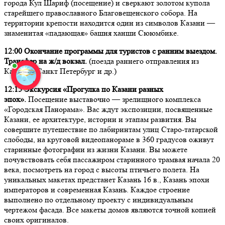
города Кул Шариф (посещение) и сверкают золотом купола
старейшего православного Благовещенского собора. На
территории крепости находится один из символов Казани —
знаменитая «падающая» башня ханши Сююмбике.
12:00 Окончание программы для туристов с ранним выездом.
Трансфер на ж/д вокзал.
(поезда раннего отправления из
Казани – Санкт Петербург и др.)
12:15 Экскурсия «Прогулка по Казани разных
эпох».
Посещение выставочно — зрелищного комплекса
«Городская Панорама». Вас ждут экспозиции, посвященные
Казани, ее архитектуре, истории и этапам развития. Вы
совершите путешествие по лабиринтам улиц Старо-татарской
слободы, на круговой видеопанораме в 360 градусов оживут
старинные фотографии из жизни Казани. Вы можете
почувствовать себя пассажиром старинного трамвая начала 20
века, посмотреть на город с высоты птичьего полета. На
уникальных макетах предстанет Казань 16 в., Казань эпохи
императоров и современная Казань. Каждое строение
выполнено по отдельному проекту с индивидуальным
чертежом фасада. Все макеты домов являются точной копией
своих оригиналов.