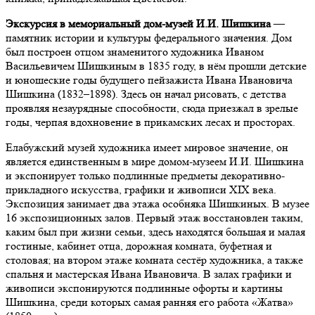
Экскурсия в мемориальный дом-музей И.И. Шишкина
—
памятник истории и культуры федерального значения. Дом
был построен отцом знаменитого художника Иваном
Васильевичем Шишкиным в 1835 году, в нём прошли детские
и юношеские годы будущего пейзажиста Ивана Ивановича
Шишкина (1832–1898). Здесь он начал рисовать, с детства
проявляя незаурядные способности, сюда приезжал в зрелые
годы, черпая вдохновение в прикамских лесах и просторах.
Елабужский музей художника имеет мировое значение, он
является единственным в мире домом-музеем И.И. Шишкина
и экспонирует только подлинные предметы декоративно-
прикладного искусства, графики и живописи XIX века.
Экспозиция занимает два этажа особняка Шишкиных. В музее
16 экспозиционных залов. Первый этаж восстановлен таким,
каким был при жизни семьи, здесь находятся большая и малая
гостиные, кабинет отца, дорожная комната, буфетная и
столовая; на втором этаже комната сестёр художника, а также
спальня и мастерская Ивана Ивановича. В залах графики и
живописи экспонируются подлинные офорты и картины
Шишкина, среди которых самая ранняя его работа «Жатва»