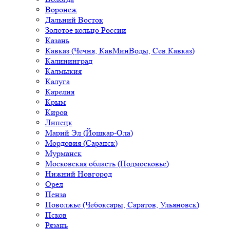
Воронеж
Дальний Восток
Золотое кольцо России
Казань
Кавказ (Чечня, КавМинВоды, Сев.Кавказ)
Калининград
Калмыкия
Калуга
Карелия
Крым
Киров
Липецк
Марий Эл (Йошкар-Ола)
Мордовия (Саранск)
Мурманск
Московская область (Подмосковье)
Нижний Новгород
Орел
Пенза
Поволжье (Чебоксары, Саратов, Ульяновск)
Псков
Рязань