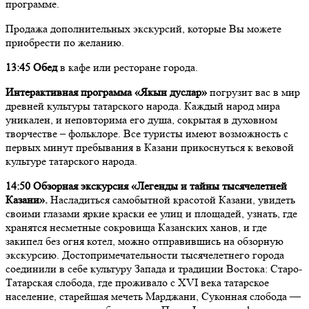
программе.
Продажа дополнительных экскурсий, которые Вы можете
приобрести по желанию.
13:45 Обед
в кафе или ресторане города.
Интерактивная программа «Якын дуслар»
погрузит вас в мир
древней культуры татарского народа. Каждый народ мира
уникален, и неповторима его душа, сокрытая в духовном
творчестве – фольклоре. Все туристы имеют возможность с
первых минут пребывания в Казани прикоснуться к вековой
культуре татарского народа.
14:50 Обзорная экскурсия «Легенды и тайны тысячелетней
Казани».
Насладиться самобытной красотой Казани, увидеть
своими глазами яркие краски ее улиц и площадей, узнать, где
хранятся несметные сокровища Казанских ханов, и где
закипел без огня котел, можно отправившись на обзорную
экскурсию. Достопримечательности тысячелетнего города
соединили в себе культуру Запада и традиции Востока: Старо-
Татарская слобода, где проживало с XVI века татарское
население, старейшая мечеть Марджани, Суконная слобода —