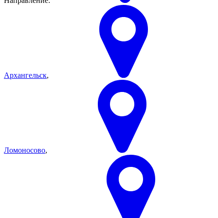
Направление:
Архангельск
,
Ломоносово
,