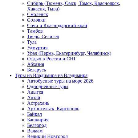
Сибирь (Тюмень, Омск, Томск, Красноярск,
Хакасия, Тыва)
Смоленск
Соловки
Сочи и Краснодарский край
Тамбов
Тверь, Селигер
Тула
Удмуртия
Урал (Пермь, Екатеринбург, Челябинск)
Отдых в России и СНГ
Абхазия
Беларусь
Туры из Владимира
из Владимира
Автобусные туры на море 2026
Однодневные туры
Адыгея
Алтай
Астрахань
Архангельск, Каргополь
Байкал
Башкирия
Белгород
Валаам
Великий Новгород