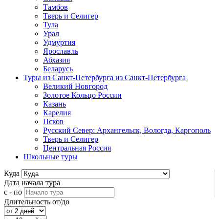
Тамбов
Тверь и Селигер
Тула
Урал
Удмуртия
Ярославль
Абхазия
Беларусь
Туры из Санкт-Петербурга
из Санкт-Петербурга
Великий Новгород
Золотое Кольцо России
Казань
Карелия
Псков
Русский Север: Архангельск, Вологда, Каргополь
Тверь и Селигер
Центральная Россия
Школьные туры
Куда
Дата начала тура
с - по
Длительность от/до