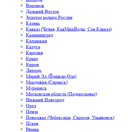
Воронеж
Дальний Восток
Золотое кольцо России
Казань
Кавказ (Чечня, КавМинВоды, Сев.Кавказ)
Калининград
Калмыкия
Калуга
Карелия
Крым
Киров
Липецк
Марий Эл (Йошкар-Ола)
Мордовия (Саранск)
Мурманск
Московская область (Подмосковье)
Нижний Новгород
Орел
Пенза
Поволжье (Чебоксары, Саратов, Ульяновск)
Псков
Рязань