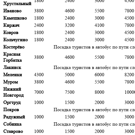
1800
2400
3000
4500
Хрустальный
Иваново
3800
4600
5500
7800
Камешково
1800
2400
3000
4500
Киржач
2400
3200
4100
7800
Ковров
1800
2400
3000
4500
Кольчугино
1800
2400
3000
4500
Костерёво
Посадка туристов в автобус по пути сл
Красная
3800
4600
5500
7800
Горбатка
Лакинск
Посадка туристов в автобус по пути сл
Меленки
4300
5000
6000
8200
Муром
3800
4600
5500
7800
Нижний
7000
7500
8000
1000
Новгород
Оргтруд
1000
1500
2000
3000
Покров
Посадка туристов в автобус по пути сл
Радужный
1000
1500
2000
3000
Собинка
Посадка туристов в автобус по пути сл
Ставрово
1000
1500
2000
3000