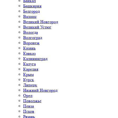
Байкал
Башкирия
Белгород
Валаам
Великий Новгород
Великий Устюг
Вологда
Волгоград
Воронеж
Казань
Кавказ
Калининград
Калуга
Карелия
Крым
Курск
Липецк
Нижний Новгород
Орел
Поволжье
Пенза
Псков
Рязань