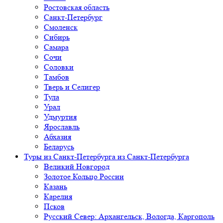
Ростовская область
Санкт-Петербург
Смоленск
Сибирь
Самара
Сочи
Соловки
Тамбов
Тверь и Селигер
Тула
Урал
Удмуртия
Ярославль
Абхазия
Беларусь
Туры из Санкт-Петербурга
из Санкт-Петербурга
Великий Новгород
Золотое Кольцо России
Казань
Карелия
Псков
Русский Север: Архангельск, Вологда, Каргополь