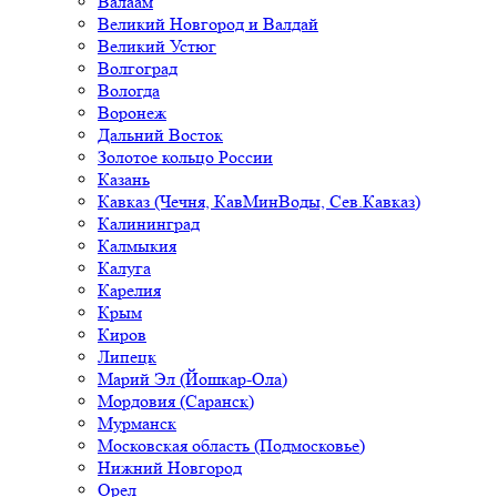
Валаам
Великий Новгород и Валдай
Великий Устюг
Волгоград
Вологда
Воронеж
Дальний Восток
Золотое кольцо России
Казань
Кавказ (Чечня, КавМинВоды, Сев.Кавказ)
Калининград
Калмыкия
Калуга
Карелия
Крым
Киров
Липецк
Марий Эл (Йошкар-Ола)
Мордовия (Саранск)
Мурманск
Московская область (Подмосковье)
Нижний Новгород
Орел