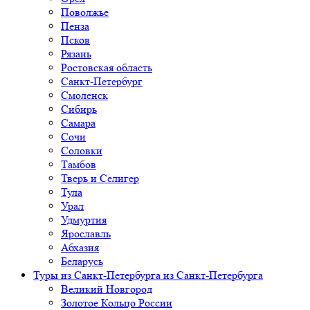
Поволжье
Пенза
Псков
Рязань
Ростовская область
Санкт-Петербург
Смоленск
Сибирь
Самара
Сочи
Соловки
Тамбов
Тверь и Селигер
Тула
Урал
Удмуртия
Ярославль
Абхазия
Беларусь
Туры из Санкт-Петербурга
из Санкт-Петербурга
Великий Новгород
Золотое Кольцо России