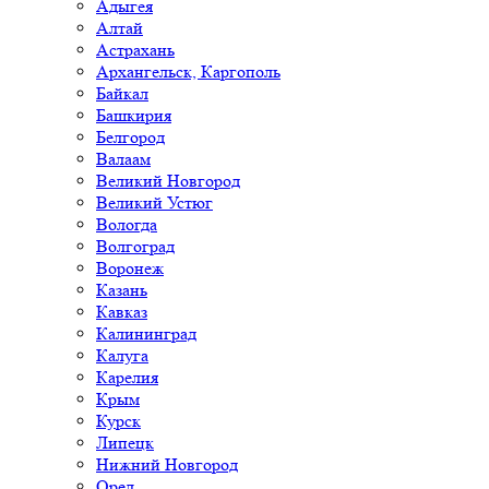
Адыгея
Алтай
Астрахань
Архангельск, Каргополь
Байкал
Башкирия
Белгород
Валаам
Великий Новгород
Великий Устюг
Вологда
Волгоград
Воронеж
Казань
Кавказ
Калининград
Калуга
Карелия
Крым
Курск
Липецк
Нижний Новгород
Орел