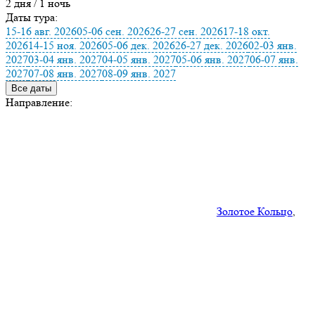
2 дня / 1 ночь
Даты тура:
15-16 авг. 2026
05-06 сен. 2026
26-27 сен. 2026
17-18 окт.
2026
14-15 ноя. 2026
05-06 дек. 2026
26-27 дек. 2026
02-03 янв.
2027
03-04 янв. 2027
04-05 янв. 2027
05-06 янв. 2027
06-07 янв.
2027
07-08 янв. 2027
08-09 янв. 2027
Все даты
Направление:
Золотое Кольцо
,