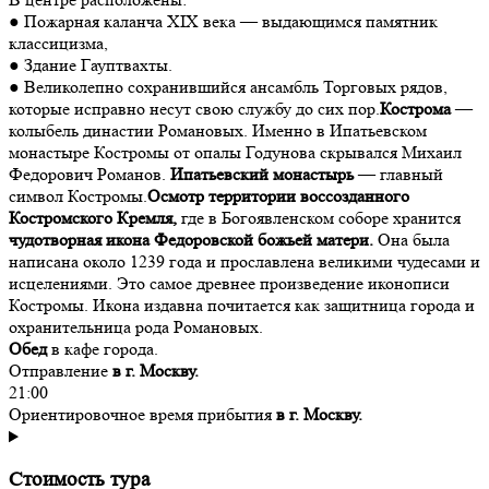
● Пожарная каланча XIX века — выдающимся памятник
классицизма,
● Здание Гауптвахты.
● Великолепно сохранившийся ансамбль Торговых рядов,
которые исправно несут свою службу до сих пор.
Кострома
—
колыбель династии Романовых. Именно в Ипатьевском
монастыре Костромы от опалы Годунова скрывался Михаил
Федорович Романов.
Ипатьевский монастырь
— главный
символ Костромы.
Осмотр территории воссозданного
Костромского Кремля,
где в Богоявленском соборе хранится
чудотворная икона Федоровской божьей матери.
Она была
написана около 1239 года и прославлена великими чудесами и
исцелениями. Это самое древнее произведение иконописи
Костромы. Икона издавна почитается как защитница города и
охранительница рода Романовых.
Обед
в кафе города.
Отправление
в г. Москву.
21:00
Ориентировочное время прибытия
в г. Москву.
Стоимость тура