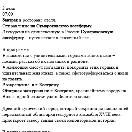
2 день
07:00
Завтрак
в ресторане отеля.
Отправление
на Сумароковскую лосеферму.
Экскурсия на единственную в России
Сумароковскую
лосеферму
- путешествие в сказочный лес.
В программе:
● знакомство с удивительными, гордыми животными –
лосями, рассказ об их повадках и рационе;
● желающие смогут погладить, покормить этих гордых и
удивительных животных, а также сфотографироваться с ними
на память.
Возвращение
в г. Кострому.
Обзорная экскурсия по г. Костроме,
красивейшему городу на
Волге, одной из жемчужин Золотого кольца.
Древний купеческий город, который сохранил до наших дней
первозданный облик архитектурного ансамбля XVIII века,
приоткроет завесу тайны своей неповторимой истории.
В центре расположены: