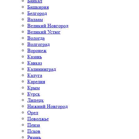
Байкал
Башкирия
Белгород
Валаам
Великий Новгород
Великий Устюг
Вологда
Волгоград
Воронеж
Казань
Кавказ
Калининград
Калуга
Карелия
Крым
Курск
Липецк
Нижний Новгород
Орел
Поволжье
Пенза
Псков
Рязань