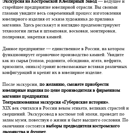
Экскурсия на Костромской Ювелирный Завод
— ведущее и
старейшее предприятие ювелирной отрасли. Вы своими
глазами увидите весь современный процесс изготовления
ювелирного изделия от эскиза художника до прилавка
магазина. Здесь расскажут и наглядно продемонстрируют
технологии литья и штамповки, восковки, монтировки,
полировки, закрепки камней.
Данное предприятие — единственное в России, на котором
функционирует ограночное производство камней. Увидите
как из сырья (топаза, родонита, обсидиана, агата, нефрита,
хризолита, оникса) гранят всевозможные вставки различных
конфигураций и крепят их в ювелирное изделие.
После экскурсии,
по желанию, сможете приобрести
ювелирные изделия по цене производителя в фирменном
магазине предприятия
.
Театрализованная экскурсия «Губернские истории».
XIX век считался в России веком этикета, великих страстей и
свершений. Экскурсовод в костюме той эпохи, проведет по
залам музея, повествуя о жизни и быте высшего сословия. По
окончании состоятся
выборы предводителя костромского
дворянства и фуршет.