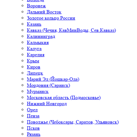
Воронеж
Дальний Восток
Золотое кольцо России
Казань
Кавказ (Чечня, КавМинВоды, Сев.Кавказ)
Калининград
Калмыкия
Калуга
Карелия
Крым
Киров
Липецк
Марий Эл (Йошкар-Ола)
Мордовия (Саранск)
Мурманск
Московская область (Подмосковье)
Нижний Новгород
Орел
Пенза
Поволжье (Чебоксары, Саратов, Ульяновск)
Псков
Рязань