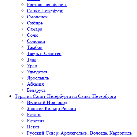
Ростовская область
Санкт-Петербург
Смоленск
Сибирь
Самара
Сочи
Соловки
Тамбов
Тверь и Селигер
Тула
Урал
Удмуртия
Ярославль
Абхазия
Беларусь
Туры из Санкт-Петербурга
из Санкт-Петербурга
Великий Новгород
Золотое Кольцо России
Казань
Карелия
Псков
Русский Север: Архангельск, Вологда, Каргополь