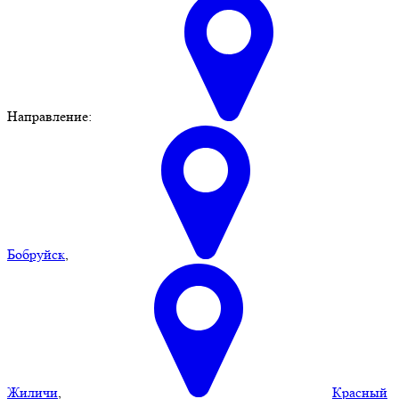
Направление:
Бобруйск
,
Жиличи
,
Красный