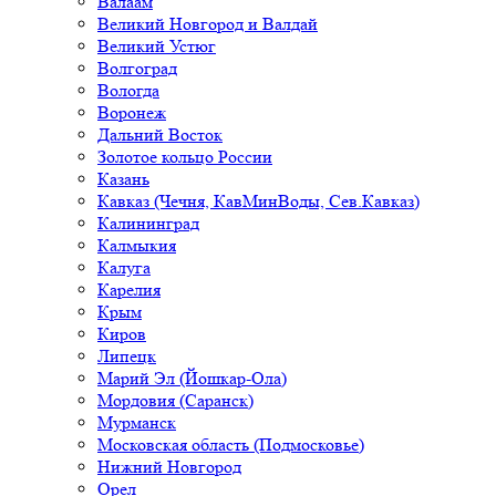
Валаам
Великий Новгород и Валдай
Великий Устюг
Волгоград
Вологда
Воронеж
Дальний Восток
Золотое кольцо России
Казань
Кавказ (Чечня, КавМинВоды, Сев.Кавказ)
Калининград
Калмыкия
Калуга
Карелия
Крым
Киров
Липецк
Марий Эл (Йошкар-Ола)
Мордовия (Саранск)
Мурманск
Московская область (Подмосковье)
Нижний Новгород
Орел