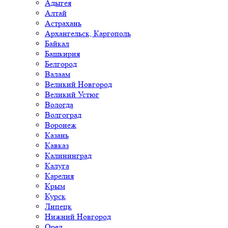
Адыгея
Алтай
Астрахань
Архангельск, Каргополь
Байкал
Башкирия
Белгород
Валаам
Великий Новгород
Великий Устюг
Вологда
Волгоград
Воронеж
Казань
Кавказ
Калининград
Калуга
Карелия
Крым
Курск
Липецк
Нижний Новгород
Орел