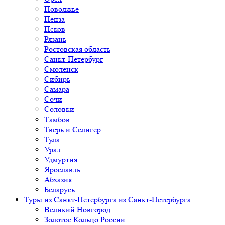
Поволжье
Пенза
Псков
Рязань
Ростовская область
Санкт-Петербург
Смоленск
Сибирь
Самара
Сочи
Соловки
Тамбов
Тверь и Селигер
Тула
Урал
Удмуртия
Ярославль
Абхазия
Беларусь
Туры из Санкт-Петербурга
из Санкт-Петербурга
Великий Новгород
Золотое Кольцо России