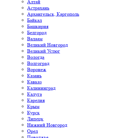
Алтай
Астрахань
Архангельск, Каргополь
Байкал
Башкирия
Белгород
Валаам
Великий Новгород
Великий Устюг
Вологда
Волгоград
Воронеж
Казань
Кавказ
Калининград
Калуга
Карелия
Крым
Курск
Липецк
Нижний Новгород
Орел
Поволжье