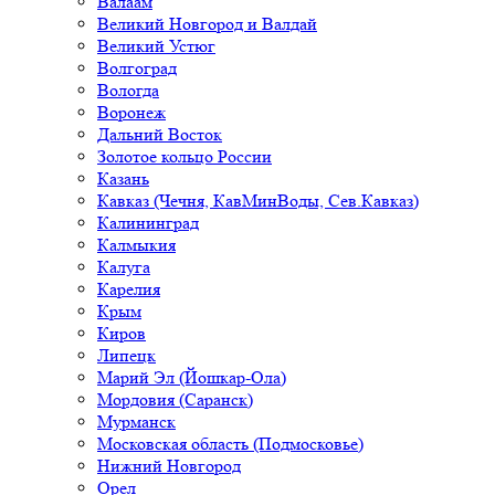
Валаам
Великий Новгород и Валдай
Великий Устюг
Волгоград
Вологда
Воронеж
Дальний Восток
Золотое кольцо России
Казань
Кавказ (Чечня, КавМинВоды, Сев.Кавказ)
Калининград
Калмыкия
Калуга
Карелия
Крым
Киров
Липецк
Марий Эл (Йошкар-Ола)
Мордовия (Саранск)
Мурманск
Московская область (Подмосковье)
Нижний Новгород
Орел