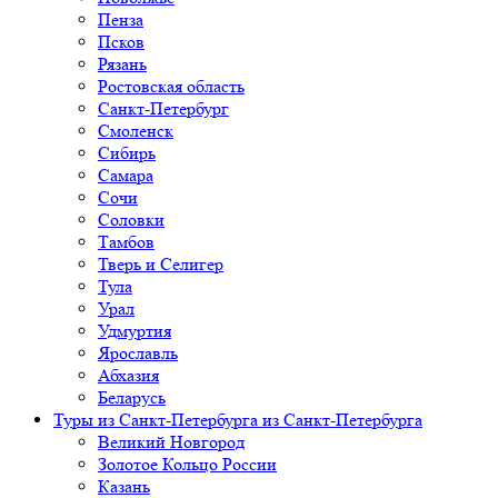
Пенза
Псков
Рязань
Ростовская область
Санкт-Петербург
Смоленск
Сибирь
Самара
Сочи
Соловки
Тамбов
Тверь и Селигер
Тула
Урал
Удмуртия
Ярославль
Абхазия
Беларусь
Туры из Санкт-Петербурга
из Санкт-Петербурга
Великий Новгород
Золотое Кольцо России
Казань