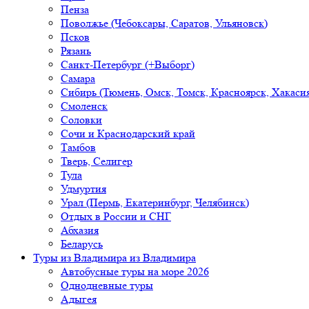
Пенза
Поволжье (Чебоксары, Саратов, Ульяновск)
Псков
Рязань
Санкт-Петербург (+Выборг)
Самара
Сибирь (Тюмень, Омск, Томск, Красноярск, Хакасия
Смоленск
Соловки
Сочи и Краснодарский край
Тамбов
Тверь, Селигер
Тула
Удмуртия
Урал (Пермь, Екатеринбург, Челябинск)
Отдых в России и СНГ
Абхазия
Беларусь
Туры из Владимира
из Владимира
Автобусные туры на море 2026
Однодневные туры
Адыгея