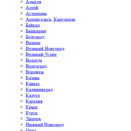
Адыгея
Алтай
Астрахань
Архангельск, Каргополь
Байкал
Башкирия
Белгород
Валаам
Великий Новгород
Великий Устюг
Вологда
Волгоград
Воронеж
Казань
Кавказ
Калининград
Калуга
Карелия
Крым
Курск
Липецк
Нижний Новгород
Орел