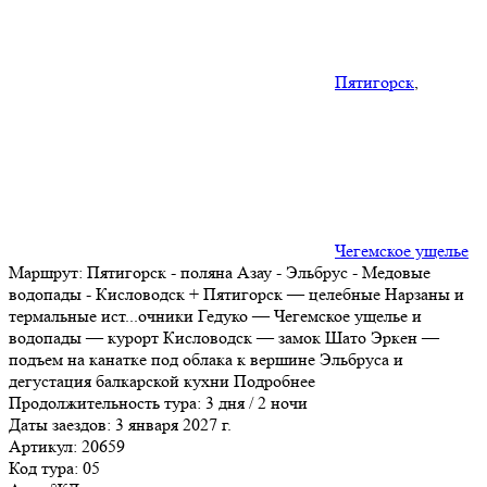
Пятигорск
,
Чегемское ущелье
Маршрут:
Пятигорск - поляна Азау - Эльбрус - Медовые
водопады - Кисловодск + Пятигорск — целебные Нарзаны и
термальные ист
...
очники Гедуко — Чегемское ущелье и
водопады — курорт Кисловодск — замок Шато Эркен —
подъем на канатке под облака к вершине Эльбруса и
дегустация балкарской кухни
Подробнее
Продолжительность тура:
3 дня / 2 ночи
Даты заездов:
3 января 2027 г.
Артикул: 20659
Код тура: 05