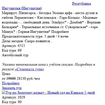
Республика
Ингушетия (Ингушетия)
Маршрут:
Пятигорск - беседка Эолова арфа - место дуэли и
гибели Лермонтова – Кисловодск - Гора-Кольцо - Медовые
водопады -
...
свободный день: Эльбрус* - Домбай* - Верхняя
Балкария* - Термальные источники ст. Суворовская* - гора
Машук* - Горная Ингушетия*
Подробнее
Продолжительность тура:
5 дней / 4 ночи
Даты заездов:
Скоро появятся...
Артикул: 4515
Код тура: 69
Автобусный тур
Указана минимальная цена с учётом скидки. Подробнее в
разделе
«Стоимость тура»
Цена:
от
29000
28130
руб./чел
Подробнее
Заказать тур
Артикул: 1029
Код тура: 80