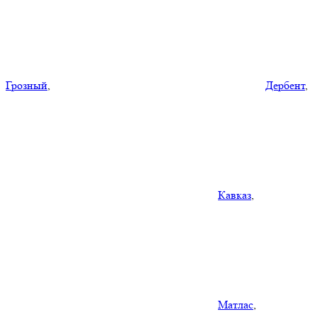
Грозный
,
Дербент
,
Кавказ
,
Матлас
,