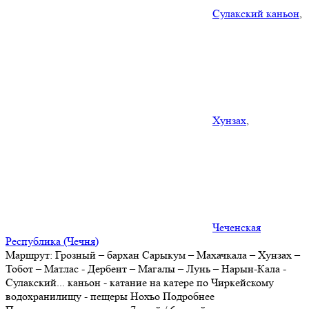
Сулакский каньон
,
Хунзах
,
Чеченская
Республика (Чечня)
Маршрут:
Грозный – бархан Сарыкум – Махачкала – Хунзах –
Тобот – Матлас - Дербент – Магалы – Лунь – Нарын-Кала -
Сулакский
...
каньон - катание на катере по Чиркейскому
водохранилищу - пещеры Нохъо
Подробнее