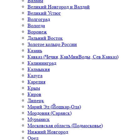
Валаам
Великий Новгород и Валдай
Великий Устюг
Волгоград
Вологда
Воронеж
Дальний Восток
Золотое кольцо России
Казань
Кавказ (Чечня, КавМинВоды, Сев.Кавказ)
Калининград
Калмыкия
Калуга
Карелия
Крым
Киров
Липецк
Марий Эл (Йошкар-Ола)
Мордовия (Саранск)
Мурманск
Московская область (Подмосковье)
Нижний Новгород
Орел