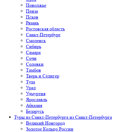
Поволжье
Пенза
Псков
Рязань
Ростовская область
Санкт-Петербург
Смоленск
Сибирь
Самара
Сочи
Соловки
Тамбов
Тверь и Селигер
Тула
Урал
Удмуртия
Ярославль
Абхазия
Беларусь
Туры из Санкт-Петербурга
из Санкт-Петербурга
Великий Новгород
Золотое Кольцо России