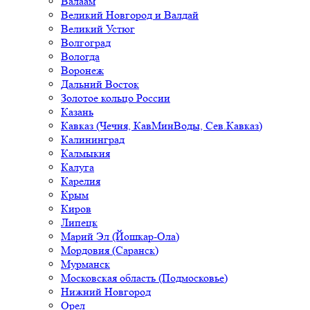
Валаам
Великий Новгород и Валдай
Великий Устюг
Волгоград
Вологда
Воронеж
Дальний Восток
Золотое кольцо России
Казань
Кавказ (Чечня, КавМинВоды, Сев.Кавказ)
Калининград
Калмыкия
Калуга
Карелия
Крым
Киров
Липецк
Марий Эл (Йошкар-Ола)
Мордовия (Саранск)
Мурманск
Московская область (Подмосковье)
Нижний Новгород
Орел