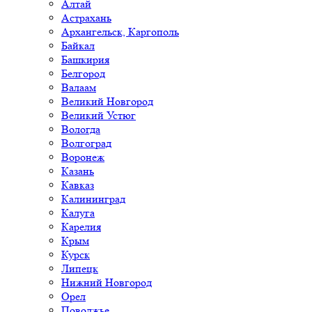
Алтай
Астрахань
Архангельск, Каргополь
Байкал
Башкирия
Белгород
Валаам
Великий Новгород
Великий Устюг
Вологда
Волгоград
Воронеж
Казань
Кавказ
Калининград
Калуга
Карелия
Крым
Курск
Липецк
Нижний Новгород
Орел
Поволжье