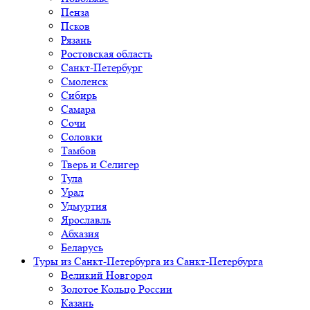
Пенза
Псков
Рязань
Ростовская область
Санкт-Петербург
Смоленск
Сибирь
Самара
Сочи
Соловки
Тамбов
Тверь и Селигер
Тула
Урал
Удмуртия
Ярославль
Абхазия
Беларусь
Туры из Санкт-Петербурга
из Санкт-Петербурга
Великий Новгород
Золотое Кольцо России
Казань