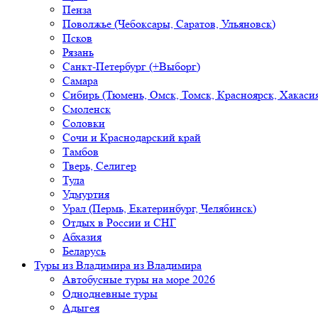
Пенза
Поволжье (Чебоксары, Саратов, Ульяновск)
Псков
Рязань
Санкт-Петербург (+Выборг)
Самара
Сибирь (Тюмень, Омск, Томск, Красноярск, Хакасия
Смоленск
Соловки
Сочи и Краснодарский край
Тамбов
Тверь, Селигер
Тула
Удмуртия
Урал (Пермь, Екатеринбург, Челябинск)
Отдых в России и СНГ
Абхазия
Беларусь
Туры из Владимира
из Владимира
Автобусные туры на море 2026
Однодневные туры
Адыгея