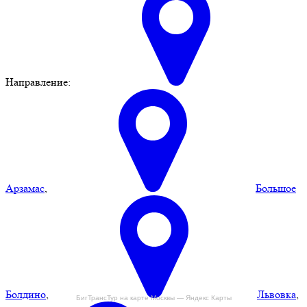
Направление:
Арзамас
,
Большое
Болдино
,
Львовка
,
БигТрансТур на карте Москвы — Яндекс Карты