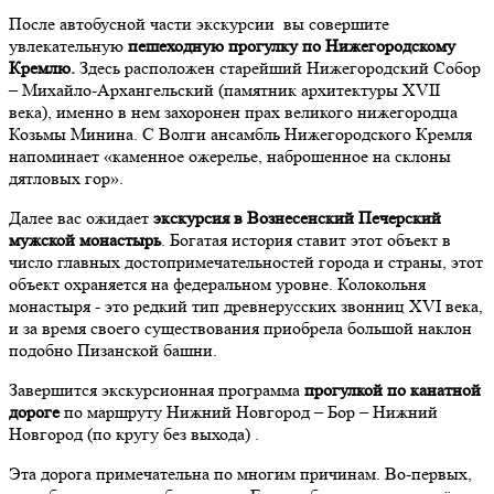
После автобусной части экскурсии вы совершите
увлекательную
пешеходную прогулку по Нижегородскому
Кремлю.
Здесь расположен старейший Нижегородский Собор
– Михайло-Архангельский (памятник архитектуры ХVII
века), именно в нем захоронен прах великого нижегородца
Козьмы Минина. С Волги ансамбль Нижегородского Кремля
напоминает «каменное ожерелье, наброшенное на склоны
дятловых гор».
Далее вас ожидает
экскурсия в Вознесенский Печерский
мужской монастырь
. Богатая история ставит этот объект в
число главных достопримечательностей города и страны, этот
объект охраняется на федеральном уровне. Колокольня
монастыря - это редкий тип древнерусских звонниц ХVI века,
и за время своего существования приобрела большой наклон
подобно Пизанской башни.
Завершится экскурсионная программа
прогулкой по канатной
дороге
по маршруту Нижний Новгород – Бор – Нижний
Новгород (по кругу без выхода) .
Эта дорога примечательна по многим причинам. Во-первых,