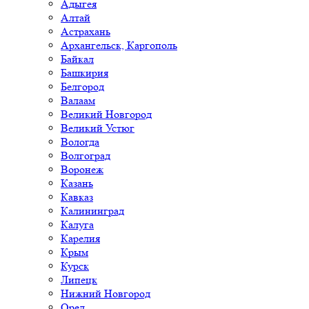
Адыгея
Алтай
Астрахань
Архангельск, Каргополь
Байкал
Башкирия
Белгород
Валаам
Великий Новгород
Великий Устюг
Вологда
Волгоград
Воронеж
Казань
Кавказ
Калининград
Калуга
Карелия
Крым
Курск
Липецк
Нижний Новгород
Орел