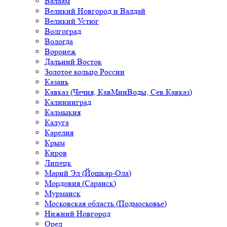
Валаам
Великий Новгород и Валдай
Великий Устюг
Волгоград
Вологда
Воронеж
Дальний Восток
Золотое кольцо России
Казань
Кавказ (Чечня, КавМинВоды, Сев.Кавказ)
Калининград
Калмыкия
Калуга
Карелия
Крым
Киров
Липецк
Марий Эл (Йошкар-Ола)
Мордовия (Саранск)
Мурманск
Московская область (Подмосковье)
Нижний Новгород
Орел