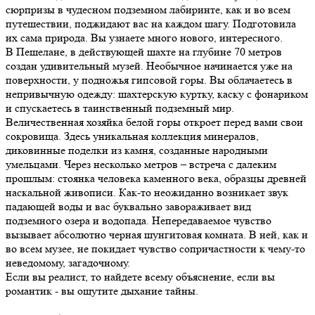
сюрпризы в чудесном подземном лабиринте, как и во всем
путешествии, поджидают вас на каждом шагу. Подготовила
их сама природа. Вы узнаете много нового, интересного.
В Пешелане, в действующей шахте на глубине 70 метров
создан удивительный музей. Необычное начинается уже на
поверхности, у подножья гипсовой горы. Вы облачаетесь в
непривычную одежду: шахтерскую куртку, каску с фонариком
и спускаетесь в таинственный подземный мир.
Величественная хозяйка белой горы откроет перед вами свои
сокровища. Здесь уникальная коллекция минералов,
диковинные поделки из камня, созданные народными
умельцами. Через несколько метров – встреча с далеким
прошлым: стоянка человека каменного века, образцы древней
наскальной живописи. Как-то неожиданно возникает звук
падающей воды и вас буквально завораживает вид
подземного озера и водопада. Непередаваемое чувство
вызывает абсолютно черная шунгитовая комната. В ней, как и
во всем музее, не покидает чувство сопричастности к чему-то
неведомому, загадочному.
Если вы реалист, то найдете всему объяснение, если вы
романтик - вы ощутите дыхание тайны.