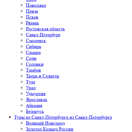
Поволжье
Пенза
Псков
Рязань
Ростовская область
Санкт-Петербург
Смоленск
Сибирь
Самара
Сочи
Соловки
Тамбов
Тверь и Селигер
Тула
Урал
Удмуртия
Ярославль
Абхазия
Беларусь
Туры из Санкт-Петербурга
из Санкт-Петербурга
Великий Новгород
Золотое Кольцо России