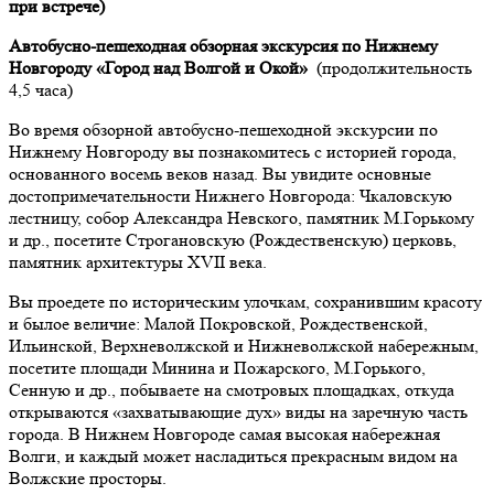
при встрече)
Автобусно-пешеходная обзорная экскурсия по Нижнему
Новгороду «Город над Волгой и Окой»
(продолжительность
4,5 часа)
Во время обзорной автобусно-пешеходной экскурсии по
Нижнему Новгороду вы познакомитесь с историей города,
основанного восемь веков назад. Вы увидите основные
достопримечательности Нижнего Новгорода: Чкаловскую
лестницу, собор Александра Невского, памятник М.Горькому
и др., посетите Строгановскую (Рождественскую) церковь,
памятник архитектуры ХVII века.
Вы проедете по историческим улочкам, сохранившим красоту
и былое величие: Малой Покровской, Рождественской,
Ильинской, Верхневолжской и Нижневолжской набережным,
посетите площади Минина и Пожарского, М.Горького,
Сенную и др., побываете на смотровых площадках, откуда
открываются «захватывающие дух» виды на заречную часть
города. В Нижнем Новгороде самая высокая набережная
Волги, и каждый может насладиться прекрасным видом на
Волжские просторы.