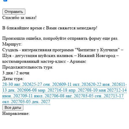
Спасибо за заказ!
В ближайшее время с Вами свяжется менеджер!
Произошла ошибка, попробуйте отправить форму еще раз.
Маршрут:
Суздаль - интерактивная программа "Чаепитие у Купчихи" –
Шуя - дегустация шуйских наливок – Нижний Новгород –
костюмированный мастер-класс - Арзамас
Продолжительность тура:
3 дня / 2 ночи
Даты тура:
28-30 авг. 2026
25-27 сен. 2026
09-11 окт. 2026
20-22 ноя. 2026
11-
13 дек. 2026
06-08 мар. 2027
16-18 апр. 2027
08-10 мая 2027
12-14
июн. 2027
09-11 июл. 2027
06-08 авг. 2027
03-05 сен. 2027
15-17
окт. 2027
03-05 дек. 2027
Все даты
Направление: