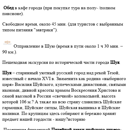
Обед
в кафе города (при покупке тура на полу- /полном
пансионе).
Свободное время, около 45 мин. (для туристов с выбранным
типом питания "завтраки").
Отправление в Шую (время в пути около 1 ч 30 мин. –
90 км.).
Пешеходная экскурсия по исторической части города
Шуя
.
Шуя
– старинный уютный русский город над рекой Тезой,
известный с начала XVI в. Знаменита как родина «выборного
царя» Василия Шуйского, купеческими династиями, святыми
иконами, дивной красоты храмом Воскресения Христова и
самой высокой в России «свечной» колокольней, высота
которой 106 м.? А также на всю страну славились Шуйские
гармошки, Шуйские ситцы, Шуйская вышивка и Шуйские
наливки. По крупицам здесь собирают и бережно хранят
предмет нашей гордости - нашу?историю
Посещение фирменной
Питейной лавки
шуйского ликеро-