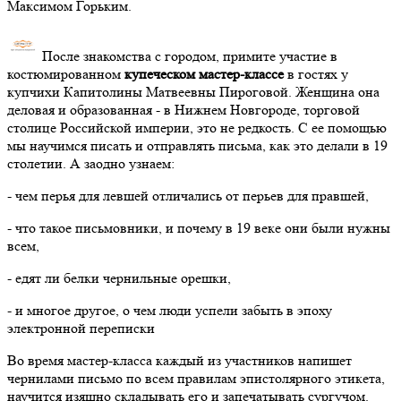
Максимом Горьким.
После знакомства с городом, примите участие в
костюмированном
купеческом мастер-классе
в гостях у
купчихи Капитолины Матвеевны Пироговой. Женщина она
деловая и образованная - в Нижнем Новгороде, торговой
столице Российской империи, это не редкость. С ее помощью
мы научимся писать и отправлять письма, как это делали в 19
столетии. А заодно узнаем:
- чем перья для левшей отличались от перьев для правшей,
- что такое письмовники, и почему в 19 веке они были нужны
всем,
- едят ли белки чернильные орешки,
- и многое другое, о чем люди успели забыть в эпоху
электронной переписки
Во время мастер-класса каждый из участников напишет
чернилами письмо по всем правилам эпистолярного этикета,
научится изящно складывать его и запечатывать сургучом.