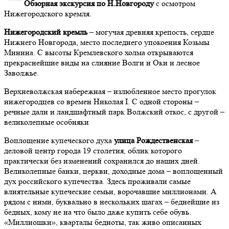
Обзорная экскурсия по Н.Новгороду
с осмотром
Нижегородского кремля.
Нижегородский кремль
– могучая древняя крепость, сердце
Нижнего Новгорода, место последнего упокоения Козьмы
Минина. С высоты Кремлевского холма открываются
прекраснейшие виды на слияние Волги и Оки и лесное
Заволжье.
Верхневолжская набережная – излюбленное место прогулок
нижегородцев со времен Николая I. С одной стороны –
речные дали и ландшафтный парк Волжский откос, с другой –
великолепные особняки
Воплощение купеческого духа
улица Рождественская
–
деловой центр города 19 столетия, облик которого
практически без изменений сохранился до наших дней.
Великолепные банки, церкви, доходные дома – воплощенный
дух российского купечества. Здесь проживали самые
влиятельные купеческие семьи, ворочавшие миллионами. А
рядом с ними, буквально в нескольких шагах – беднейшие из
бедных, кому не на что было даже купить себе обувь.
«Миллиошки», кварталы бедноты, так живо описанных