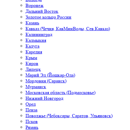
Воронеж
Дальний Восток
Золотое кольцо России
Казань
Кавказ (Чечня, КавМинВоды, Сев.Кавказ)
Калининград
Калмыкия
Калуга
Карелия
Крым
Киров
Липецк
Марий Эл (Йошкар-Ола)
Мордовия (Саранск)
Мурманск
Московская область (Подмосковье)
Нижний Новгород
Орел
Пенза
Поволжье (Чебоксары, Саратов, Ульяновск)
Псков
Рязань