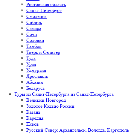
Ростовская область
Санкт-Петербург
Смоленск
Сибирь
Самара
Сочи
Соловки
Тамбов
Тверь и Селигер
Тула
Урал
Удмуртия
Ярославль
Абхазия
Беларусь
Туры из Санкт-Петербурга
из Санкт-Петербурга
Великий Новгород
Золотое Кольцо России
Казань
Карелия
Псков
Русский Север: Архангельск, Вологда, Каргополь