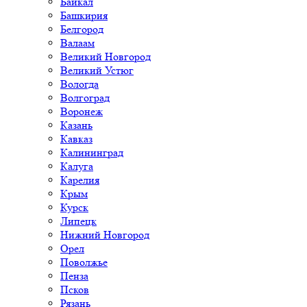
Байкал
Башкирия
Белгород
Валаам
Великий Новгород
Великий Устюг
Вологда
Волгоград
Воронеж
Казань
Кавказ
Калининград
Калуга
Карелия
Крым
Курск
Липецк
Нижний Новгород
Орел
Поволжье
Пенза
Псков
Рязань