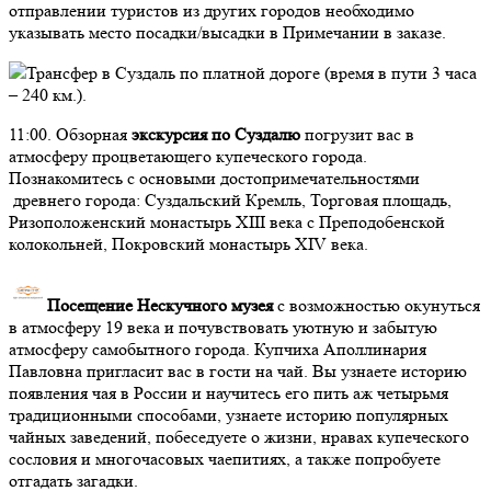
отправлении туристов из других городов необходимо
указывать место посадки/высадки в Примечании в заказе.
Трансфер в Суздаль по платной дороге (время в пути 3 часа
– 240 км.).
11:00.
Обзорная
экскурсия
по Суздалю
погрузит вас в
атмосферу процветающего купеческого города.
Познакомитесь с основыми достопримечательностями
древнего города: Суздальский Кремль, Торговая площадь,
Ризоположенский монастырь XIII века с Преподобенской
колокольней, Покровский монастырь XIV века.
Посещение Нескучного музея
с возможностью окунуться
в атмосферу 19 века и почувствовать уютную и забытую
атмосферу самобытного города. Купчиха Аполлинария
Павловна пригласит вас в гости на чай. Вы узнаете историю
появления чая в России и научитесь его пить аж четырьмя
традиционными способами, узнаете историю популярных
чайных заведений, побеседуете о жизни, нравах купеческого
сословия и многочасовых чаепитиях, а также попробуете
отгадать загадки.