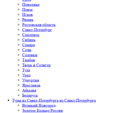
Поволжье
Пенза
Псков
Рязань
Ростовская область
Санкт-Петербург
Смоленск
Сибирь
Самара
Сочи
Соловки
Тамбов
Тверь и Селигер
Тула
Урал
Удмуртия
Ярославль
Абхазия
Беларусь
Туры из Санкт-Петербурга
из Санкт-Петербурга
Великий Новгород
Золотое Кольцо России