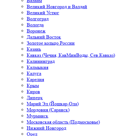
Валаам
Великий Новгород и Валдай
Великий Устюг
Волгоград
Вологда
Воронеж
Дальний Восток
Золотое кольцо России
Казань
Кавказ (Чечня, КавМинВоды, Сев.Кавказ)
Калининград
Калмыкия
Калуга
Карелия
Крым
Киров
Липецк
Марий Эл (Йошкар-Ола)
Мордовия (Саранск)
Мурманск
Московская область (Подмосковье)
Нижний Новгород
Орел