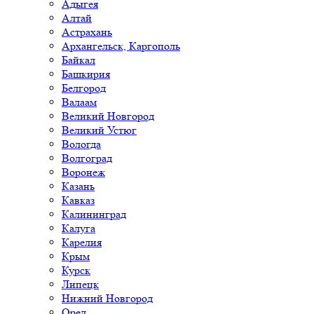
Адыгея
Алтай
Астрахань
Архангельск, Каргополь
Байкал
Башкирия
Белгород
Валаам
Великий Новгород
Великий Устюг
Вологда
Волгоград
Воронеж
Казань
Кавказ
Калининград
Калуга
Карелия
Крым
Курск
Липецк
Нижний Новгород
Орел