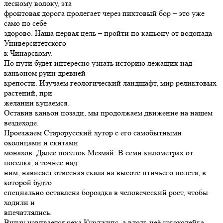
лесному волоку, эта
фронтовая дорога пролегает через пихтовый бор – это уже
само по себе
здорово. Наша первая цель – пройти по каньону от водопада
Университетского
к Чинарскому.
По пути будет интересно узнать историю лежащих над
каньоном руин древней
крепости. Изучаем геологический ландшафт, мир реликтовых
растений, при
желании купаемся.
Оставив каньон позади, мы продолжаем движение на нашем
вездеходе.
Проезжаем Старорусский хутор с его самобытными
околицами и скитами
монахов. Далее посёлок Мезмай. В семи километрах от
посёлка, а точнее над
ним, нависает отвесная скала на высоте птичьего полета, в
которой будто
специально оставлена бороздка в человеческий рост, чтобы
ходили и
впечатлялись.
Внизу извивается река Курджипс, а вдоль неё узкоколейка,