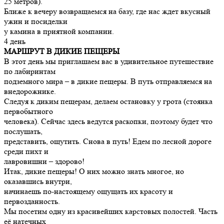
25 метров).
Ближе к вечеру возвращаемся на базу, где нас ждет вкусный
ужин и посиделки
у камина в приятной компании.
4 день
МАРШРУТ В ДИКИЕ ПЕЩЕРЫ
В этот день мы приглашаем вас в удивительное путешествие
по лабиринтам
подземного мира – в дикие пещеры. В путь отправляемся на
внедорожнике.
Следуя к диким пещерам, делаем остановку у грота (стоянка
первобытного
человека). Сейчас здесь ведутся раскопки, поэтому будет что
послушать,
представить, ощутить. Снова в путь! Едем по лесной дороге
среди пихт и
лавровишни – здорово!
Итак, дикие пещеры! О них можно знать многое, но
оказавшись внутри,
начинаешь по-настоящему ощущать их красоту и
первозданность.
Мы посетим одну из красивейших карстовых полостей. Часть
её натечных