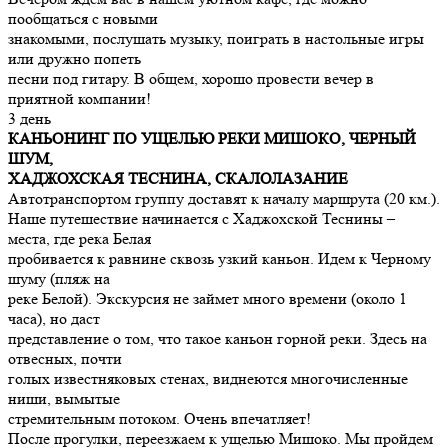
пообщаться с новыми
знакомыми, послушать музыку, поиграть в настольные игры
или дружно попеть
песни под гитару. В общем, хорошо провести вечер в
приятной компании!
3 день
КАНЬОНИНГ ПО УЩЕЛЬЮ РЕКИ МИШОКО, ЧЕРНЫЙ
ШУМ,
ХАДЖОХСКАЯ ТЕСНИНА, СКАЛОЛАЗАНИЕ
Автотранспортом группу доставят к началу маршрута (20 км.).
Наше путешествие начинается с Хаджохской Теснины –
места, где река Белая
пробивается к равнине сквозь узкий каньон. Идем к Черному
шуму (пляж на
реке Белой). Экскурсия не займет много времени (около 1
часа), но даст
представление о том, что такое каньон горной реки. Здесь на
отвесных, почти
голых известняковых стенах, виднеются многочисленные
ниши, вымытые
стремительным потоком. Очень впечатляет!
После прогулки, переезжаем к ущелью Мишоко. Мы пройдем