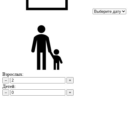
Взрослых:
–
+
Детей:
–
+