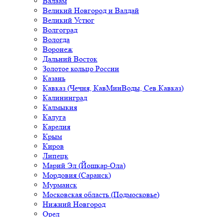
Валаам
Великий Новгород и Валдай
Великий Устюг
Волгоград
Вологда
Воронеж
Дальний Восток
Золотое кольцо России
Казань
Кавказ (Чечня, КавМинВоды, Сев.Кавказ)
Калининград
Калмыкия
Калуга
Карелия
Крым
Киров
Липецк
Марий Эл (Йошкар-Ола)
Мордовия (Саранск)
Мурманск
Московская область (Подмосковье)
Нижний Новгород
Орел