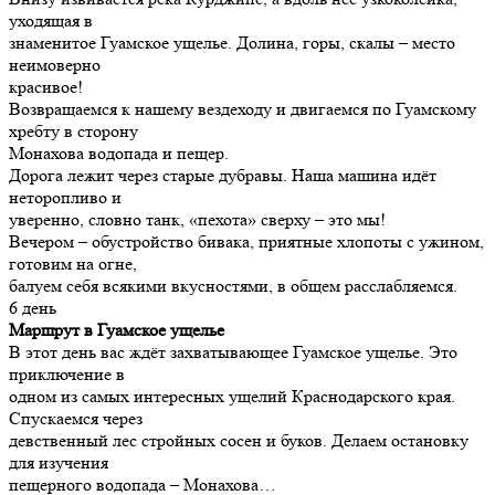
уходящая в
знаменитое Гуамское ущелье. Долина, горы, скалы – место
неимоверно
красивое!
Возвращаемся к нашему вездеходу и двигаемся по Гуамскому
хребту в сторону
Монахова водопада и пещер.
Дорога лежит через старые дубравы. Наша машина идёт
неторопливо и
уверенно, словно танк, «пехота» сверху – это мы!
Вечером – обустройство бивака, приятные хлопоты с ужином,
готовим на огне,
балуем себя всякими вкусностями, в общем расслабляемся.
6 день
Маршрут в Гуамское ущелье
В этот день вас ждёт захватывающее Гуамское ущелье. Это
приключение в
одном из самых интересных ущелий Краснодарского края.
Спускаемся через
девственный лес стройных сосен и буков. Делаем остановку
для изучения
пещерного водопада – Монахова…