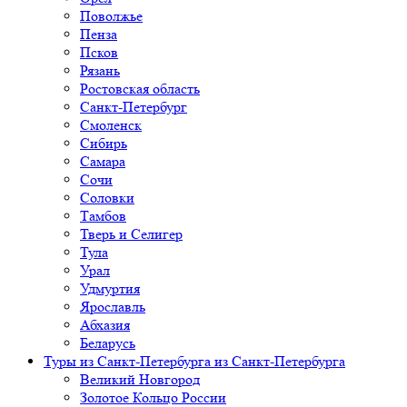
Поволжье
Пенза
Псков
Рязань
Ростовская область
Санкт-Петербург
Смоленск
Сибирь
Самара
Сочи
Соловки
Тамбов
Тверь и Селигер
Тула
Урал
Удмуртия
Ярославль
Абхазия
Беларусь
Туры из Санкт-Петербурга
из Санкт-Петербурга
Великий Новгород
Золотое Кольцо России