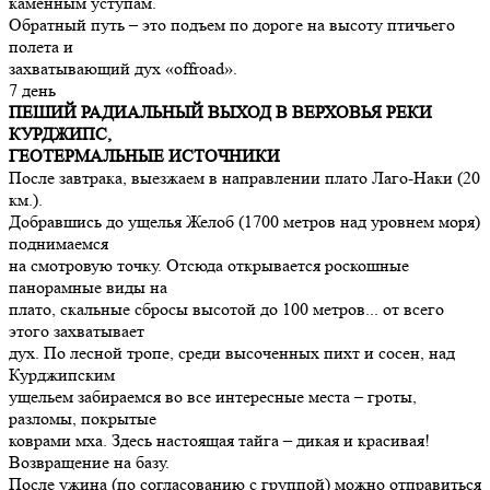
каменным уступам.
Обратный путь – это подъем по дороге на высоту птичьего
полета и
захватывающий дух «offroad».
7 день
ПЕШИЙ РАДИАЛЬНЫЙ ВЫХОД В ВЕРХОВЬЯ РЕКИ
КУРДЖИПС,
ГЕОТЕРМАЛЬНЫЕ ИСТОЧНИКИ
После завтрака, выезжаем в направлении плато Лаго-Наки (20
км.).
Добравшись до ущелья Желоб (1700 метров над уровнем моря)
поднимаемся
на смотровую точку. Отсюда открывается роскошные
панорамные виды на
плато, скальные сбросы высотой до 100 метров... от всего
этого захватывает
дух. По лесной тропе, среди высоченных пихт и сосен, над
Курджипским
ущельем забираемся во все интересные места – гроты,
разломы, покрытые
коврами мха. Здесь настоящая тайга – дикая и красивая!
Возвращение на базу.
После ужина (по согласованию с группой) можно отправиться