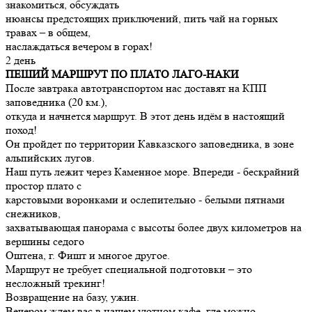
знакомиться, обсуждать
нюансы предстоящих приключений, пить чай на горных
травах – в общем,
наслаждаться вечером в горах!
2 день
ПЕШИЙ МАРШРУТ ПО ПЛАТО ЛАГО-НАКИ
После завтрака автотранспортом нас доставят на КПП
заповедника (20 км.),
откуда и начнется маршрут. В этот день идём в настоящий
поход!
Он пройдет по территории Кавказского заповедника, в зоне
альпийских лугов.
Наш путь лежит через Каменное море. Впереди - бескрайний
простор плато с
карстовыми воронками и ослепительно - белыми пятнами
снежников,
захватывающая панорама с высоты более двух километров на
вершины седого
Оштена, г. Фишт и многое другое.
Маршрут не требует специальной подготовки – это
несложный трекинг!
Возвращение на базу, ужин.
Вечером ждем вас в нашем уютном кафе, где можно