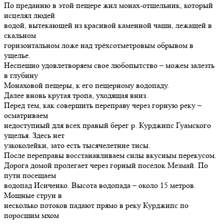
По преданию в этой пещере жил монах-отшельник, который
исцелял людей
водой, вытекающей из красивой каменной чаши, лежащей в
скальном
горизонтальном ложе над трёхсотметровым обрывом в
ущелье.
Неспешно удовлетворяем свое любопытство – можем залезть
в глубину
Монаховой пещеры, к его пещерному водопаду.
Далее вновь крутая тропа, уходящая вниз.
Перед тем, как совершить переправу через горную реку –
осматриваем
недоступный для всех правый берег р. Курджипс Гуамского
ущелья. Здесь нет
узкоколейки, зато есть тысячелетние тисы.
После переправы восстанавливаем силы вкусным перекусом.
Дорога домой пролегает через горный поселок Мезмай. По
пути посещаем
водопад Исиченко. Высота водопада – около 15 метров.
Мощные струи в
несколько потоков падают прямо в реку Курджипс по
поросшим мхом