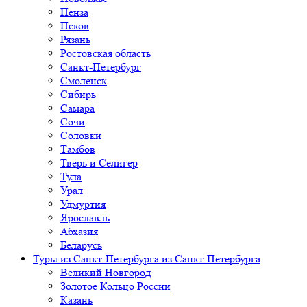
Пенза
Псков
Рязань
Ростовская область
Санкт-Петербург
Смоленск
Сибирь
Самара
Сочи
Соловки
Тамбов
Тверь и Селигер
Тула
Урал
Удмуртия
Ярославль
Абхазия
Беларусь
Туры из Санкт-Петербурга
из Санкт-Петербурга
Великий Новгород
Золотое Кольцо России
Казань