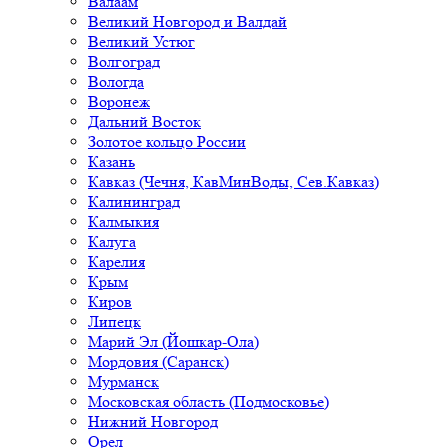
Валаам
Великий Новгород и Валдай
Великий Устюг
Волгоград
Вологда
Воронеж
Дальний Восток
Золотое кольцо России
Казань
Кавказ (Чечня, КавМинВоды, Сев.Кавказ)
Калининград
Калмыкия
Калуга
Карелия
Крым
Киров
Липецк
Марий Эл (Йошкар-Ола)
Мордовия (Саранск)
Мурманск
Московская область (Подмосковье)
Нижний Новгород
Орел