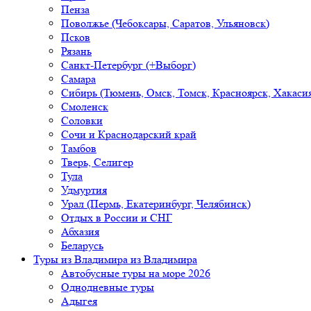
Пенза
Поволжье (Чебоксары, Саратов, Ульяновск)
Псков
Рязань
Санкт-Петербург (+Выборг)
Самара
Сибирь (Тюмень, Омск, Томск, Красноярск, Хакасия
Смоленск
Соловки
Сочи и Краснодарский край
Тамбов
Тверь, Селигер
Тула
Удмуртия
Урал (Пермь, Екатеринбург, Челябинск)
Отдых в России и СНГ
Абхазия
Беларусь
Туры из Владимира
из Владимира
Автобусные туры на море 2026
Однодневные туры
Адыгея