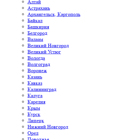
Алтай
Астрахань
Архангельск, Каргополь
Байкал
Башкирия
Белгород
Валаам
Великий Новгород
Великий Устюг
Вологда
Волгоград
Воронеж
Казань
Кавказ
Калининград
Калуга
Карелия
Крым
Курск
Липецк
Нижний Новгород
Орел
Поволжье