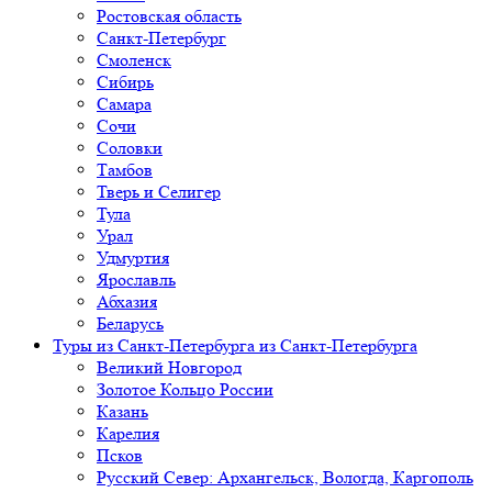
Ростовская область
Санкт-Петербург
Смоленск
Сибирь
Самара
Сочи
Соловки
Тамбов
Тверь и Селигер
Тула
Урал
Удмуртия
Ярославль
Абхазия
Беларусь
Туры из Санкт-Петербурга
из Санкт-Петербурга
Великий Новгород
Золотое Кольцо России
Казань
Карелия
Псков
Русский Север: Архангельск, Вологда, Каргополь