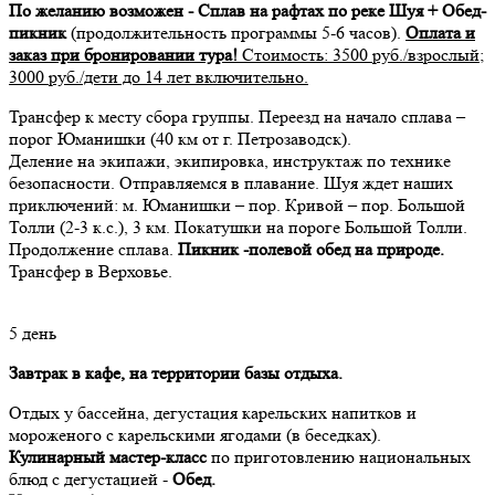
По желанию возможен - Сплав на рафтах по реке Шуя + Обед-
пикник
(продолжительность программы 5-6 часов).
Оплата и
заказ при бронировании тура!
Стоимость: 3500 руб./взрослый;
3000 руб./дети до 14 лет включительно.
Трансфер к месту сбора группы. Переезд на начало сплава –
порог Юманишки (40 км от г. Петрозаводск).
Деление на экипажи, экипировка, инструктаж по технике
безопасности. Отправляемся в плавание. Шуя ждет наших
приключений: м. Юманишки – пор. Кривой – пор. Большой
Толли (2-3 к.с.), 3 км. Покатушки на пороге Большой Толли.
Продолжение сплава.
Пикник -полевой обед на природе.
Трансфер в Верховье.
5 день
Завтрак в кафе, на территории базы отдыха.
Отдых у бассейна, дегустация карельских напитков и
мороженого с карельскими ягодами (в беседках).
Кулинарный мастер-класс
по приготовлению национальных
блюд с дегустацией -
Обед.