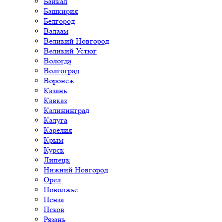
Байкал
Башкирия
Белгород
Валаам
Великий Новгород
Великий Устюг
Вологда
Волгоград
Воронеж
Казань
Кавказ
Калининград
Калуга
Карелия
Крым
Курск
Липецк
Нижний Новгород
Орел
Поволжье
Пенза
Псков
Рязань