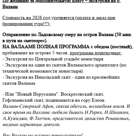
По желанию за дополнительную плату – экскурсия на о.
Валаам
Стоимость на 2026 год уточняется (оплата и заказ при
бронировании тура!!!):
Отправление по Ладожскому озеру на остров Валаам (50 мин.
в пути на «метеоре»).
НА ВАЛААМЕ ПОЛНАЯ ПРОГРАММА с обедом (постный),
пребывание на острове 5 часов,
программы пешеходные:
- Экскурсия по Центральной усадьбе монастыря
- Экскурсия на один из скитов Валаамского архипелага (по
технической возможности монастыря):
- Экскурсия на Никольский скит - один из красивейших
скитов Валаама.
- Или "Новый Иерусалим". Воскресенский скит,
Гефсиманский скит, поднимаются на гору Елеон.
Валаам-Северный Афон, святая обитель, волшебная земля. В
свое время на Валламе любили бывать Н.Рерих, И.Шишкин,
А.Куинджи, Ф.Тютчев, представители династии Романовых,
видные церковные деятели.
Вас Валаам не оставит равнодушным!