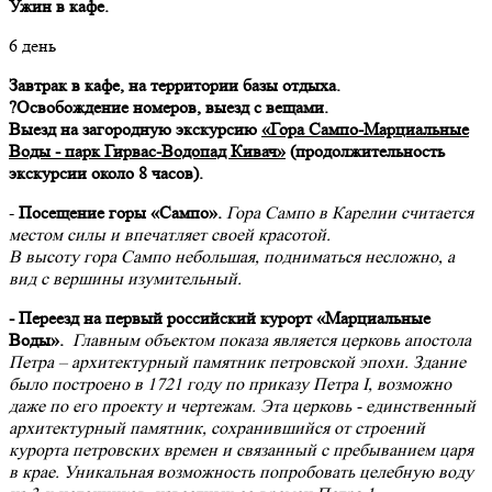
Ужин в кафе.
6 день
Завтрак в кафе, на территории базы отдыха.
?
Освобождение номеров, выезд с вещами.
Выезд на загородную экскурсию
«Гора Сампо-Марциальные
Воды - парк Гирвас-Водопад Кивач»
(продолжительность
экскурсии около 8 часов).
-
Посещение горы «Сампо».
Гора Сампо в Карелии считается
местом силы и впечатляет своей красотой.
В высоту гора Сампо небольшая, подниматься несложно, а
вид с вершины изумительный.
- Переезд на первый российский курорт «Марциальные
Воды».
Главным объектом показа является церковь апостола
Петра – архитектурный памятник петровской эпохи. Здание
было построено в 1721 году по приказу Петра I, возможно
даже по его проекту и чертежам. Эта церковь - единственный
архитектурный памятник, сохранившийся от строений
курорта петровских времен и связанный с пребыванием царя
в крае. Уникальная возможность попробовать целебную воду