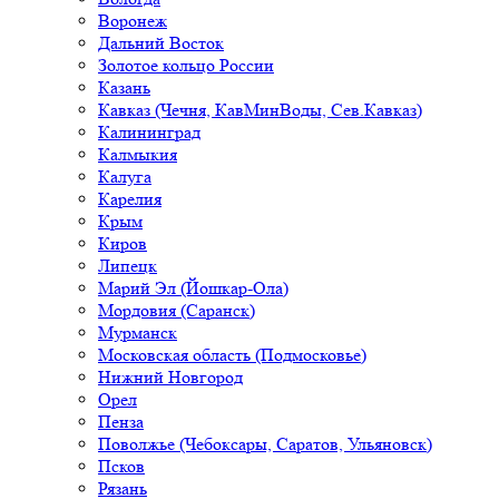
Воронеж
Дальний Восток
Золотое кольцо России
Казань
Кавказ (Чечня, КавМинВоды, Сев.Кавказ)
Калининград
Калмыкия
Калуга
Карелия
Крым
Киров
Липецк
Марий Эл (Йошкар-Ола)
Мордовия (Саранск)
Мурманск
Московская область (Подмосковье)
Нижний Новгород
Орел
Пенза
Поволжье (Чебоксары, Саратов, Ульяновск)
Псков
Рязань