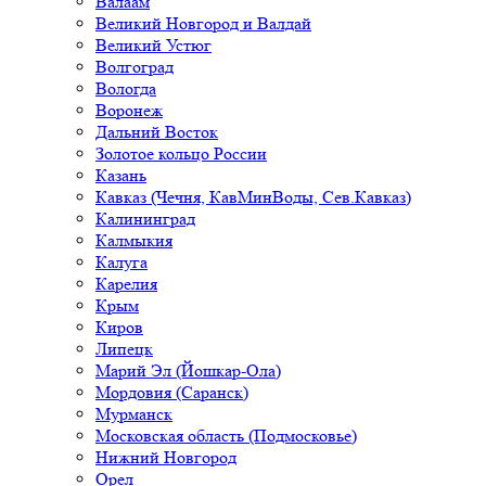
Валаам
Великий Новгород и Валдай
Великий Устюг
Волгоград
Вологда
Воронеж
Дальний Восток
Золотое кольцо России
Казань
Кавказ (Чечня, КавМинВоды, Сев.Кавказ)
Калининград
Калмыкия
Калуга
Карелия
Крым
Киров
Липецк
Марий Эл (Йошкар-Ола)
Мордовия (Саранск)
Мурманск
Московская область (Подмосковье)
Нижний Новгород
Орел