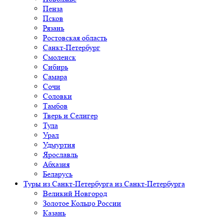
Пенза
Псков
Рязань
Ростовская область
Санкт-Петербург
Смоленск
Сибирь
Самара
Сочи
Соловки
Тамбов
Тверь и Селигер
Тула
Урал
Удмуртия
Ярославль
Абхазия
Беларусь
Туры из Санкт-Петербурга
из Санкт-Петербурга
Великий Новгород
Золотое Кольцо России
Казань