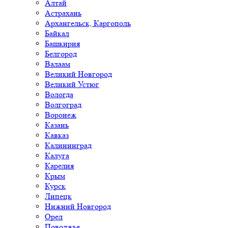
Алтай
Астрахань
Архангельск, Каргополь
Байкал
Башкирия
Белгород
Валаам
Великий Новгород
Великий Устюг
Вологда
Волгоград
Воронеж
Казань
Кавказ
Калининград
Калуга
Карелия
Крым
Курск
Липецк
Нижний Новгород
Орел
Поволжье