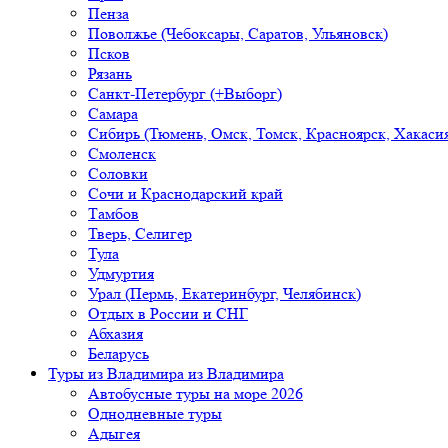
Пенза
Поволжье (Чебоксары, Саратов, Ульяновск)
Псков
Рязань
Санкт-Петербург (+Выборг)
Самара
Сибирь (Тюмень, Омск, Томск, Красноярск, Хакасия
Смоленск
Соловки
Сочи и Краснодарский край
Тамбов
Тверь, Селигер
Тула
Удмуртия
Урал (Пермь, Екатеринбург, Челябинск)
Отдых в России и СНГ
Абхазия
Беларусь
Туры из Владимира
из Владимира
Автобусные туры на море 2026
Однодневные туры
Адыгея