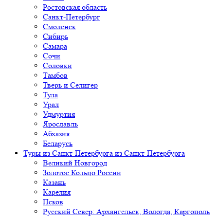
Ростовская область
Санкт-Петербург
Смоленск
Сибирь
Самара
Сочи
Соловки
Тамбов
Тверь и Селигер
Тула
Урал
Удмуртия
Ярославль
Абхазия
Беларусь
Туры из Санкт-Петербурга
из Санкт-Петербурга
Великий Новгород
Золотое Кольцо России
Казань
Карелия
Псков
Русский Север: Архангельск, Вологда, Каргополь