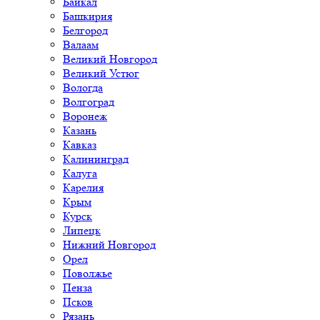
Байкал
Башкирия
Белгород
Валаам
Великий Новгород
Великий Устюг
Вологда
Волгоград
Воронеж
Казань
Кавказ
Калининград
Калуга
Карелия
Крым
Курск
Липецк
Нижний Новгород
Орел
Поволжье
Пенза
Псков
Рязань