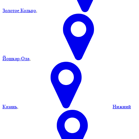
Золотое Кольцо
,
Йошкар-Ола
,
Казань
,
Нижний