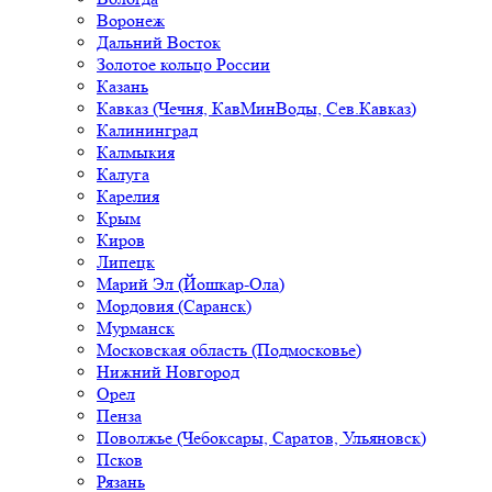
Воронеж
Дальний Восток
Золотое кольцо России
Казань
Кавказ (Чечня, КавМинВоды, Сев.Кавказ)
Калининград
Калмыкия
Калуга
Карелия
Крым
Киров
Липецк
Марий Эл (Йошкар-Ола)
Мордовия (Саранск)
Мурманск
Московская область (Подмосковье)
Нижний Новгород
Орел
Пенза
Поволжье (Чебоксары, Саратов, Ульяновск)
Псков
Рязань