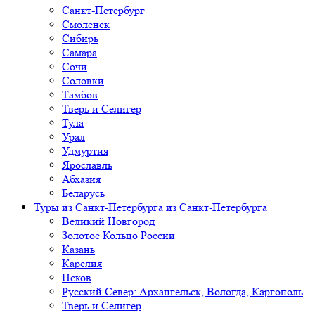
Санкт-Петербург
Смоленск
Сибирь
Самара
Сочи
Соловки
Тамбов
Тверь и Селигер
Тула
Урал
Удмуртия
Ярославль
Абхазия
Беларусь
Туры из Санкт-Петербурга
из Санкт-Петербурга
Великий Новгород
Золотое Кольцо России
Казань
Карелия
Псков
Русский Север: Архангельск, Вологда, Каргополь
Тверь и Селигер