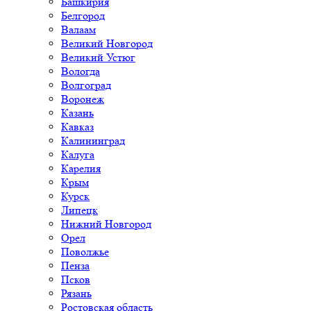
Башкирия
Белгород
Валаам
Великий Новгород
Великий Устюг
Вологда
Волгоград
Воронеж
Казань
Кавказ
Калининград
Калуга
Карелия
Крым
Курск
Липецк
Нижний Новгород
Орел
Поволжье
Пенза
Псков
Рязань
Ростовская область