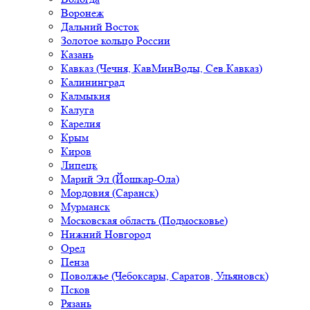
Воронеж
Дальний Восток
Золотое кольцо России
Казань
Кавказ (Чечня, КавМинВоды, Сев.Кавказ)
Калининград
Калмыкия
Калуга
Карелия
Крым
Киров
Липецк
Марий Эл (Йошкар-Ола)
Мордовия (Саранск)
Мурманск
Московская область (Подмосковье)
Нижний Новгород
Орел
Пенза
Поволжье (Чебоксары, Саратов, Ульяновск)
Псков
Рязань