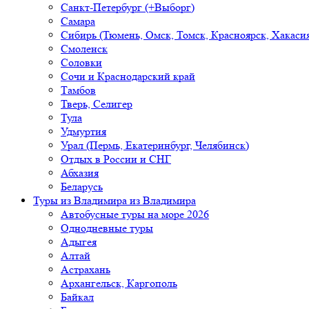
Санкт-Петербург (+Выборг)
Самара
Сибирь (Тюмень, Омск, Томск, Красноярск, Хакасия
Смоленск
Соловки
Сочи и Краснодарский край
Тамбов
Тверь, Селигер
Тула
Удмуртия
Урал (Пермь, Екатеринбург, Челябинск)
Отдых в России и СНГ
Абхазия
Беларусь
Туры из Владимира
из Владимира
Автобусные туры на море 2026
Однодневные туры
Адыгея
Алтай
Астрахань
Архангельск, Каргополь
Байкал