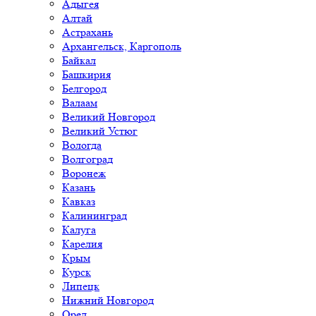
Адыгея
Алтай
Астрахань
Архангельск, Каргополь
Байкал
Башкирия
Белгород
Валаам
Великий Новгород
Великий Устюг
Вологда
Волгоград
Воронеж
Казань
Кавказ
Калининград
Калуга
Карелия
Крым
Курск
Липецк
Нижний Новгород
Орел