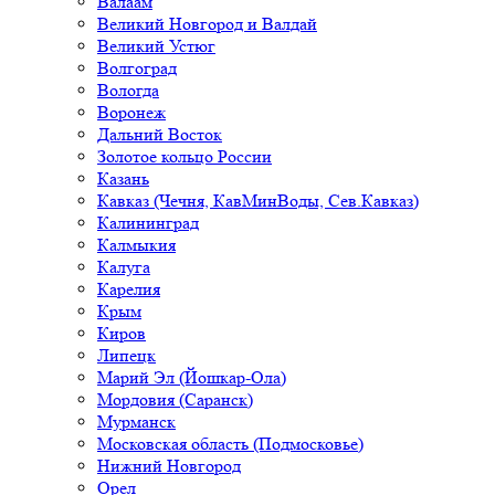
Валаам
Великий Новгород и Валдай
Великий Устюг
Волгоград
Вологда
Воронеж
Дальний Восток
Золотое кольцо России
Казань
Кавказ (Чечня, КавМинВоды, Сев.Кавказ)
Калининград
Калмыкия
Калуга
Карелия
Крым
Киров
Липецк
Марий Эл (Йошкар-Ола)
Мордовия (Саранск)
Мурманск
Московская область (Подмосковье)
Нижний Новгород
Орел