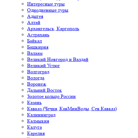
Интересные туры
Однодневные туры
Адыгея
Алтай
Архангельск, Каргополь
Астрахань
Байкал
Башкирия
Валаам
Великий Новгород и Валдай
Великий Устюг
Волгоград
Вологда
Воронеж
Дальний Восток
Золотое кольцо России
Казань
Кавказ (Чечня, КавМинВоды, Сев.Кавказ)
Калининград
Калмыкия
Калуга
Карелия