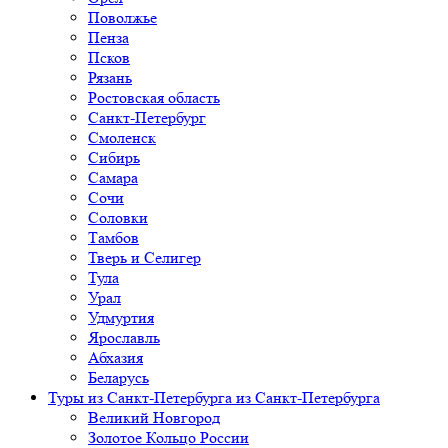
Поволжье
Пенза
Псков
Рязань
Ростовская область
Санкт-Петербург
Смоленск
Сибирь
Самара
Сочи
Соловки
Тамбов
Тверь и Селигер
Тула
Урал
Удмуртия
Ярославль
Абхазия
Беларусь
Туры из Санкт-Петербурга
из Санкт-Петербурга
Великий Новгород
Золотое Кольцо России