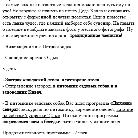
– самые важные и заветные желания можно шепнуть ему на
ухо! Не забудьте заглянуть на почту Деда Халла и отправить
открытку с фирменной печатью поместья. Еще в поместье
есть лавка чудес, где каждый выберет себе сувенир. На память
о поездке не забудьте заказать фото у местного фотографа! Ну
а в завершении чудесного дня -
традиционное чаепитие!
- Возвращение в г. Петрозаводск.
- Свободное время. Отдых.
3 день
- Завтрак «шведский стол» в ресторане отеля.
- Отправление загород,
в питомник ездовых собак и в
заповедник Кивач.
- В питомнике ездовых собак Вас ждет программа
«Дыхание
севера»:
экскурсия по питомнику, кормление оленей,
катание
на собачьей упряжке 2,5 км
. По окончании программы-
согреваемся чаем в беседке
«кота-гриль» у живого огня
Продолжительность программы ~2 часа.