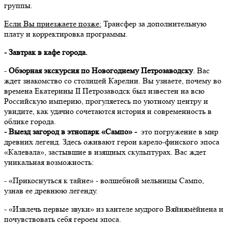
группы.
Если Вы приезжаете позже:
Трансфер за дополнительную
плату и корректировка программы.
- Завтрак в кафе города.
-
Обзорная экскурсия по Новогоднему Петрозаводску
. Вас
ждет знакомство со столицей Карелии. Вы узнаете, почему во
времена Екатерины II Петрозаводск был известен на всю
Российскую империю, прогуляетесь по уютному центру и
увидите, как удачно сочетаются история и современность в
облике города.
- Выезд загород в этнопарк «Сампо» -
это погружение в мир
древних легенд. Здесь оживают герои карело-финского эпоса
«Калевала», застывшие в изящных скульптурах. Вас ждет
уникальная возможность:
- «Прикоснуться к тайне» - волшебной мельницы Сампо,
узнав ее древнюю легенду.
- «Извлечь первые звуки» из кантеле мудрого Вяйнямёйнена и
почувствовать себя героем эпоса.