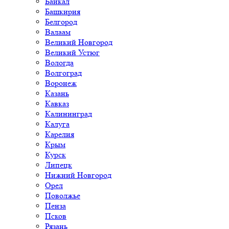
Байкал
Башкирия
Белгород
Валаам
Великий Новгород
Великий Устюг
Вологда
Волгоград
Воронеж
Казань
Кавказ
Калининград
Калуга
Карелия
Крым
Курск
Липецк
Нижний Новгород
Орел
Поволжье
Пенза
Псков
Рязань