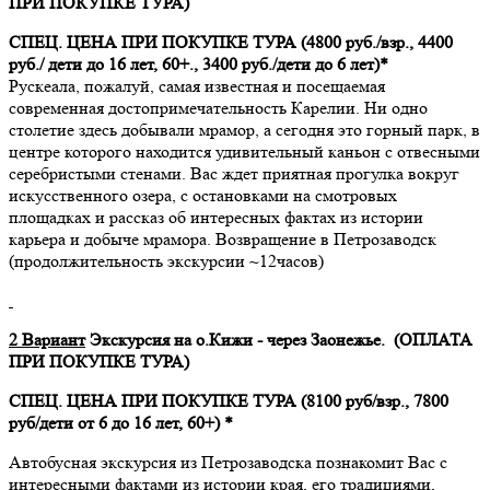
ПРИ ПОКУПКЕ ТУРА)
СПЕЦ. ЦЕНА ПРИ ПОКУПКЕ ТУРА
(4800 руб./взр., 4400
руб./ дети до 16 лет, 60+., 3400 руб./дети до 6 лет)
*
Рускеала, пожалуй, самая известная и посещаемая
современная достопримечательность Карелии. Ни одно
столетие здесь добывали мрамор, а сегодня это горный парк, в
центре которого находится удивительный каньон с отвесными
серебристыми стенами. Вас ждет приятная прогулка вокруг
искусственного озера, с остановками на смотровых
площадках и рассказ об интересных фактах из истории
карьера и добыче мрамора. Возвращение в Петрозаводск
(продолжительность экскурсии ~12часов)
2 Вариант
Экскурсия на о.Кижи - через Заонежье. (ОПЛАТА
ПРИ ПОКУПКЕ ТУРА)
СПЕЦ. ЦЕНА ПРИ ПОКУПКЕ ТУРА
(8100 руб/взр., 7800
руб/дети от 6 до 16 лет, 60+)
*
Автобусная экскурсия из Петрозаводска познакомит Вас с
интересными фактами из истории края, его традициями,