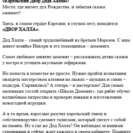
«Карельский Двор Деда Халла»!
Место, где витает дух Рождества, и забытая сказка
оживает!
Здесь, в самом сердце Карелии, в глухом лесу, находится
«ДВОР ХАЛЛА».
Дед Халла - самый трудолюбивый из братьев Морозов. С ним
живет хозяйка Инкери и его помощники – домовята.
Самое любимое занятие домовят – рассказывать детям сказки
у костра и угощать вкусными зефирками.
Но попасть в поместье не просто. Нужно пройти испытания:
овладеть мастерством катания на лыжах – шукшах и санях –
подкури. Справились? А теперь – в мастерские! Для самых
маленьких гостей открыта «Школа Домовят», где рябят обучат
волшебным хитростям и проверят навыки в изготовлении
новогодней игрушки.
А в то время, взрослые разучат карельский танец и
собственноручно сделают талисман, который увезут с собой
на память. Ну а где же Дед Халла? Он наблюдал за вашими
стараниями и сейчас ждет каждого в своем кабинете. Помните