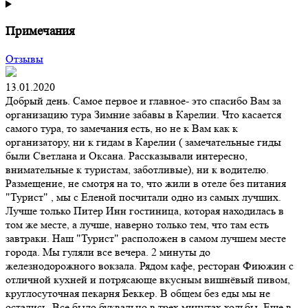
Примечания
Отзывы
13.01.2020
Добрый день. Самое первое и главное- это спасибо Вам за
организацию тура Зимние забавы в Карелии. Что касается
самого тура, то замечания есть, но не к Вам как к
организатору, ни к гидам в Карелии ( замечательные гиды
были Светлана и Оксана. Рассказывали интересно,
внимательные к туристам, заботливые), ни к водителю.
Размещение, не смотря на то, что жили в отеле без питания
"Турист" , мы с Еленой посчитали одно из самых лучших.
Лучше только Питер Инн гостиница, которая находилась в
том же месте, а лучше, наверно только тем, что там есть
завтраки. Наш "Турист" расположен в самом лучшем месте
города. Мы гуляли все вечера. 2 минуты до
железнодорожного вокзала. Рядом кафе, ресторан Фиюжин с
отличной кухней и потрясающе вкусным вишнёвый пивом,
круглосуточная пекарня Беккер. В общем без еды мы не
остались. Все было буквально в трех минутах ходьбы. Еще в