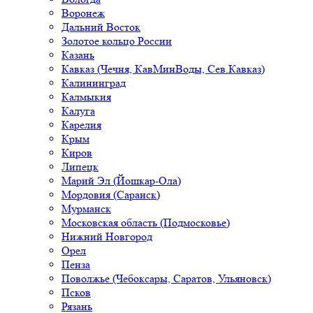
Воронеж
Дальний Восток
Золотое кольцо России
Казань
Кавказ (Чечня, КавМинВоды, Сев.Кавказ)
Калининград
Калмыкия
Калуга
Карелия
Крым
Киров
Липецк
Марий Эл (Йошкар-Ола)
Мордовия (Саранск)
Мурманск
Московская область (Подмосковье)
Нижний Новгород
Орел
Пенза
Поволжье (Чебоксары, Саратов, Ульяновск)
Псков
Рязань