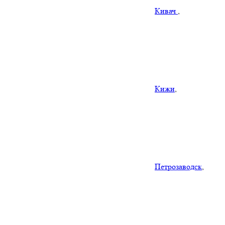
Кивач
,
Кижи
,
Петрозаводск
,