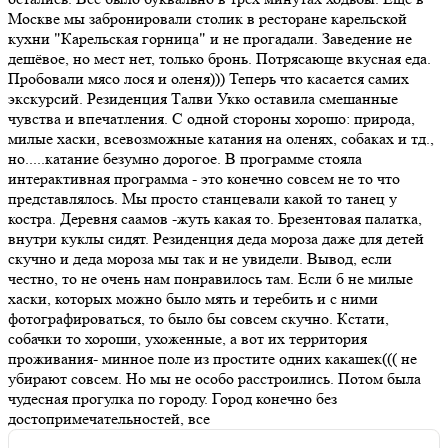
Москве мы забронировали столик в ресторане карельской
кухни "Карельская горница" и не прогадали. Заведение не
дешёвое, но мест нет, только бронь. Потрясающе вкусная еда.
Пробовали мясо лося и оленя))) Теперь что касается самих
экскурсий. Резиденция Талви Укко оставила смешанные
чувства и впечатления. С одной стороны хорошо: природа,
милые хаски, всевозможные катания на оленях, собаках и тд.,
но.....катание безумно дорогое. В программе стояла
интерактивная программа - это конечно совсем не то что
представлялось. Мы просто станцевали какой то танец у
костра. Деревня саамов -жуть какая то. Брезентовая палатка,
внутри куклы сидят. Резиденция деда мороза даже для детей
скучно и деда мороза мы так и не увидели. Вывод, если
честно, то не очень нам понравилось там. Если б не милые
хаски, которых можно было мять и теребить и с ними
фотографироваться, то было бы совсем скучно. Кстати,
собачки то хороши, ухоженные, а вот их территория
проживания- минное поле из простите одних какашек((( не
убирают совсем. Но мы не особо расстроились. Потом была
чудесная прогулка по городу. Город конечно без
достопримечательностей, все