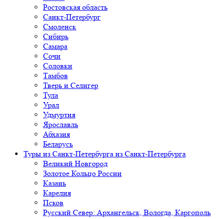
Ростовская область
Санкт-Петербург
Смоленск
Сибирь
Самара
Сочи
Соловки
Тамбов
Тверь и Селигер
Тула
Урал
Удмуртия
Ярославль
Абхазия
Беларусь
Туры из Санкт-Петербурга
из Санкт-Петербурга
Великий Новгород
Золотое Кольцо России
Казань
Карелия
Псков
Русский Север: Архангельск, Вологда, Каргополь