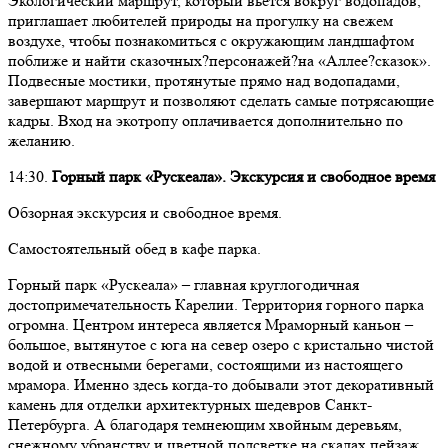
Экологический маршрут, который вьется вокруг водопадов,
приглашает любителей природы на прогулку на свежем
воздухе, чтобы познакомиться с окружающим ландшафтом
поближе и найти сказочных?персонажей?на «Аллее?сказок».
Подвесные мостики, протянутые прямо над водопадами,
завершают маршрут и позволяют сделать самые потрясающие
кадры. Вход на экотропу оплачивается дополнительно по
желанию.
14:30.
Горный парк «Рускеала». Экскурсия и свободное время
Обзорная экскурсия и свободное время.
Самостоятельный обед в кафе парка.
Горный парк «Рускеала» – главная круглогодичная
достопримечательность Карелии. Территория горного парка
огромна. Центром интереса является Мраморный каньон –
большое, вытянутое с юга на север озеро с кристально чистой
водой и отвесными берегами, состоящими из настоящего
мрамора. Именно здесь когда-то добывали этот декоративный
камень для отделки архитектурных шедевров Санкт-
Петербурга. А благодаря темнеющим хвойным деревьям,
снежному убранству и цветной подсветке на скалах пейзаж