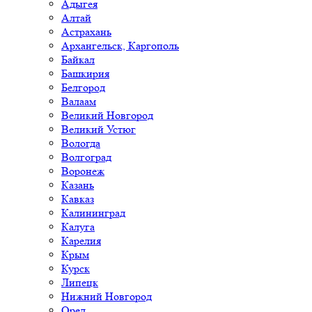
Адыгея
Алтай
Астрахань
Архангельск, Каргополь
Байкал
Башкирия
Белгород
Валаам
Великий Новгород
Великий Устюг
Вологда
Волгоград
Воронеж
Казань
Кавказ
Калининград
Калуга
Карелия
Крым
Курск
Липецк
Нижний Новгород
Орел