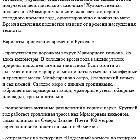
получается действительно сказочным! Художественная
подсветка в Мраморном каньоне включается в период
холодного времени года, ориентировочно с ноября по март.
Время включения подсветки зависит от времени наступления
темноты.
Варианты проведения времени в Рускеале:
- прогуляться по дорожкам вокруг Мраморного каньона. Их
здесь километры. В холодное время года каждый уголок
природы наполнен зимним таинством. Если отойти от
экскурсионного маршрута, можно наткнуться на атмосферные
и красивые места: Монферраново озеро, Итальянский карьер
и сад камней, Светлое озеро с дикими тропинками,
заброшенный мраморный завод, мраморные утесы, обзорные
площадки, гроты и штольни.
- попробовать активные развлечения в горном парке. Круглый
год работает троллейная трасса над Мраморным каньоном,
самая длинная на Северо-Западе. Почти 400 метров
адреналинового полета на высоте 30 метров.
- отправиться на экскурсию «Подземный космос» по пещерам