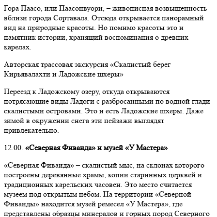
Гора Паасо, или Паасонвуори, – живописная возвышенность
вблизи города Сортавала. Отсюда открывается панорамный
вид на природные красоты. Но помимо красоты это и
памятник истории, хранящий воспоминания о древних
карелах.
Авторская трассовая экскурсия «Скалистый берег
Кирьявалахти и Ладожские шхеры»
Переезд к Ладожскому озеру, откуда открываются
потрясающие виды Ладоги с разбросанными по водной глади
скалистыми островами. Это и есть Ладожские шхеры. Даже
зимой в окружении снега эти пейзажи выглядят
привлекательно.
12:00.
«Северная Фиваида» и музей «У Мастера»
«Северная Фиваида» – скалистый мыс, на склонах которого
построены деревянные храмы, копии старинных церквей и
традиционных карельских часовен. Это место считается
музеем под открытым небом. На территории «Северной
Фиваиды» находится музей ремесел «У Мастера», где
представлены образцы минералов и горных пород Северного