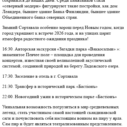
сохранился до наших дней. Среди памятников стиля
«северный модерн» фигурируют такие постройки, как дом
Леандера, бывшее здание Банка Финляндии, бывшее здание
Объединенного банка северных стран.
Зимний Сортавала особенно хорош перед Новым годом, когда
город украшают к встрече 2026 года, и на улицах царит
атмосфера радостного ожидания праздника!
16:30. Авторская экскурсия «Загадки парка «Ваккосалми» »:
знаменитое Певчее поле – площадка для проведения
концертов, известная своей великолепной акустической
системой, созданной природой на берегу Ладожского озера.
17:30. Заселение в отель в г. Сортавала
21:30. Трансфер в исторический парк «Бастiонъ»
22:00. Новогодний ужин в историческом парке «Бастiонъ»
Уникальная возможность погрузиться в мир средневековых
легенд, стать участником самой настоящей скандинавской
саги и почувствовать себя настоящим воином на пиру у ярла.
Сам пир и будет являться театрализованным представлением.