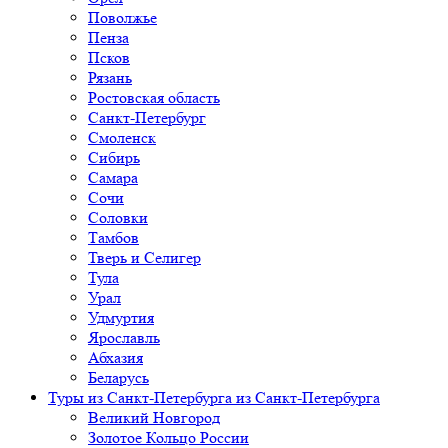
Поволжье
Пенза
Псков
Рязань
Ростовская область
Санкт-Петербург
Смоленск
Сибирь
Самара
Сочи
Соловки
Тамбов
Тверь и Селигер
Тула
Урал
Удмуртия
Ярославль
Абхазия
Беларусь
Туры из Санкт-Петербурга
из Санкт-Петербурга
Великий Новгород
Золотое Кольцо России