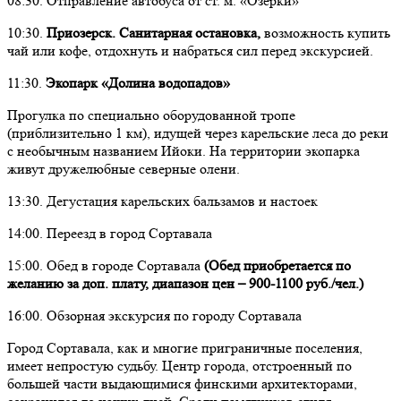
08:30. Отправление автобуса от ст. м. «Озерки»
10:30.
Приозерск. Санитарная остановка,
возможность купить
чай или кофе, отдохнуть и набраться сил перед экскурсией.
11:30.
Экопарк «Долина водопадов»
Прогулка по специально оборудованной тропе
(приблизительно 1 км), идущей через карельские леса до реки
с необычным названием Ийоки. На территории экопарка
живут дружелюбные северные олени.
13:30. Дегустация карельских бальзамов и настоек
14:00. Переезд в город Сортавала
15:00. Обед в городе Сортавала
(Обед приобретается по
желанию за доп. плату, диапазон цен – 900-1100 руб./чел.)
16:00. Обзорная экскурсия по городу Сортавала
Город Сортавала, как и многие приграничные поселения,
имеет непростую судьбу. Центр города, отстроенный по
большей части выдающимися финскими архитекторами,