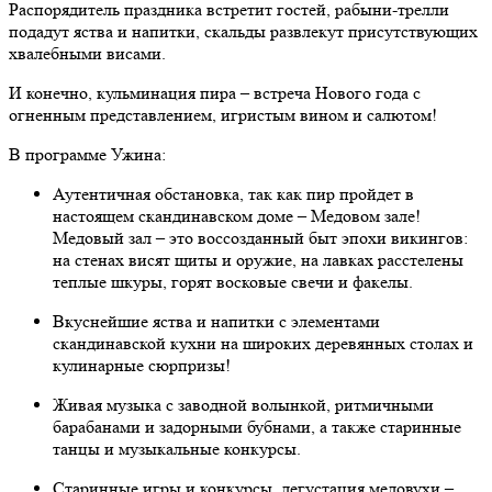
Распорядитель праздника встретит гостей, рабыни-трелли
подадут яства и напитки, скальды развлекут присутствующих
хвалебными висами.
И конечно, кульминация пира – встреча Нового года с
огненным представлением, игристым вином и салютом!
В программе Ужина:
Аутентичная обстановка, так как пир пройдет в
настоящем скандинавском доме – Медовом зале!
Медовый зал – это воссозданный быт эпохи викингов:
на стенах висят щиты и оружие, на лавках расстелены
теплые шкуры, горят восковые свечи и факелы.
Вкуснейшие яства и напитки с элементами
скандинавской кухни на широких деревянных столах и
кулинарные сюрпризы!
Живая музыка с заводной волынкой, ритмичными
барабанами и задорными бубнами, а также старинные
танцы и музыкальные конкурсы.
Старинные игры и конкурсы, дегустация медовухи –