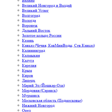
Валаам
Великий Новгород и Валдай
Великий Устюг
Волгоград
Вологда
Воронеж
Дальний Восток
Золотое кольцо России
Казань
Кавказ (Чечня, КавМинВоды, Сев.Кавказ)
Калининград
Калмыкия
Калуга
Карелия
Крым
Киров
Липецк
Марий Эл (Йошкар-Ола)
Мордовия (Саранск)
Мурманск
Московская область (Подмосковье)
Нижний Новгород
Орел