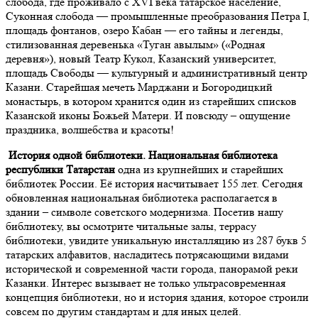
слобода, где проживало с XVI века татарское население,
Суконная слобода — промышленные преобразования Петра I,
площадь фонтанов, озеро Кабан — его тайны и легенды,
стилизованная деревенька «Туган авылым» («Родная
деревня»), новый Театр Кукол, Казанский университет,
площадь Свободы — культурный и административный центр
Казани. Старейшая мечеть Марджани и Богородицкий
монастырь, в котором хранится один из старейших списков
Казанской иконы Божьей Матери. И повсюду – ощущение
праздника, волшебства и красоты!
История одной библиотеки. Национальная библиотека
республики Татарстан
одна из крупнейших и старейших
библиотек России. Её история насчитывает 155 лет. Сегодня
обновленная национальная библиотека располагается в
здании – символе советского модернизма. Посетив нашу
библиотеку, вы осмотрите читальные залы, террасу
библиотеки, увидите уникальную инсталляцию из 287 букв 5
татарских алфавитов, насладитесь потрясающими видами
исторической и современной части города, панорамой реки
Казанки. Интерес вызывает не только ультрасовременная
концепция библиотеки, но и история здания, которое строили
совсем по другим стандартам и для иных целей.