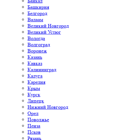
Байкал
Башкирия
Белгород
Валаам
Великий Новгород
Великий Устюг
Вологда
Волгоград
Воронеж
Казань
Кавказ
Калининград
Калуга
Карелия
Крым
Курск
Липецк
Нижний Новгород
Орел
Поволжье
Пенза
Псков
Рязань