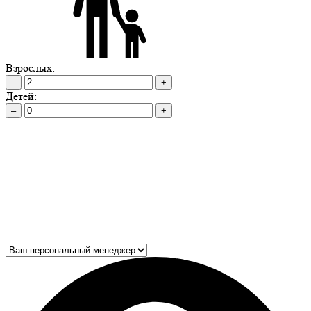
Взрослых:
–
+
Детей:
–
+