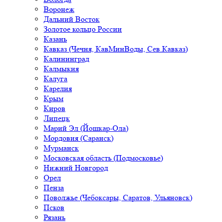
Воронеж
Дальний Восток
Золотое кольцо России
Казань
Кавказ (Чечня, КавМинВоды, Сев.Кавказ)
Калининград
Калмыкия
Калуга
Карелия
Крым
Киров
Липецк
Марий Эл (Йошкар-Ола)
Мордовия (Саранск)
Мурманск
Московская область (Подмосковье)
Нижний Новгород
Орел
Пенза
Поволжье (Чебоксары, Саратов, Ульяновск)
Псков
Рязань