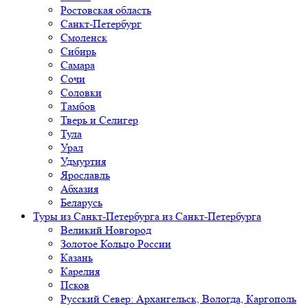
Ростовская область
Санкт-Петербург
Смоленск
Сибирь
Самара
Сочи
Соловки
Тамбов
Тверь и Селигер
Тула
Урал
Удмуртия
Ярославль
Абхазия
Беларусь
Туры из Санкт-Петербурга
из Санкт-Петербурга
Великий Новгород
Золотое Кольцо России
Казань
Карелия
Псков
Русский Север: Архангельск, Вологда, Каргополь