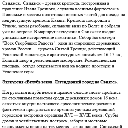
Свияжск
.
Свияжск – древняя крепость, построенная в
правление Ивана Грозного, служила военным форпостом в
Поволжье и местом подготовки военных частей для похода на
неприступную крепость Казань. Крепость построили в
Угличе, затем разобрали, сплавили вниз по Волге и собрали
уже на острове. В маршрут экскурсии в Свияжске входят
уникальные исторические памятники: Собор Богоматери
"Всех Скорбящих Радость", один из старейших деревянных
храмов России — церковь Святой Троицы, действующий
Успенский монастырь с архитектурным ансамблем 16-17 вв.,
Конный двор и ремесленные мастерские, Рождественская
площадь, откуда открывается вид на водные просторы и
Услонские горы.
Экскурсия «Вглубь веков. Легендарный город на Свияге».
Погрузиться вглубь веков в прямом смысле слова- пройтись
по стеклянным помостам среди деревянных домов 16 века,
оказаться внутри настоящего археологического раскопа и
фактически прогуляться по древним улочкам деревянной
городской застройки середины XVI — XVIII веков. Срубы
домов и хозяйственных построек, заборы и мостовые
расположены ровно на тех местах, где их нашли. Свияжский