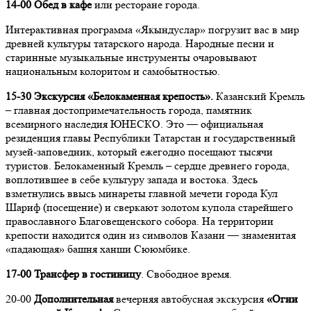
14-00 Обед в кафе
или ресторане города.
Интерактивная программа «Якындуслар» погрузит вас в мир
древней культуры татарского народа. Народные песни и
старинные музыкальные инструменты очаровывают
национальным колоритом и самобытностью.
15-30 Экскурсия
«Белокаменная крепость».
Казанский Кремль
– главная достопримечательность города, памятник
всемирного наследия ЮНЕСКО. Это — официальная
резиденция главы Республики Татарстан и государственный
музей-заповедник, который ежегодно посещают тысячи
туристов. Белокаменный Кремль – сердце древнего города,
воплотившее в себе культуру запада и востока. Здесь
взметнулись ввысь минареты главной мечети города Кул
Шариф (посещение) и сверкают золотом купола старейшего
православного Благовещенского собора. На территории
крепости находится один из символов Казани — знаменитая
«падающая» башня ханши Сююмбике.
17-00 Трансфер в гостиницу
. Свободное время.
20-00
Дополнительная
вечерняя автобусная экскурсия
«Огни