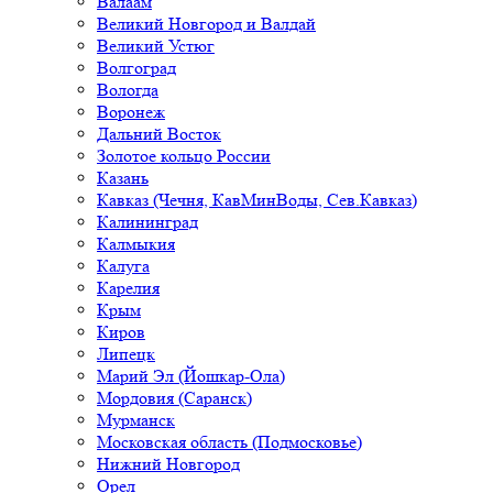
Валаам
Великий Новгород и Валдай
Великий Устюг
Волгоград
Вологда
Воронеж
Дальний Восток
Золотое кольцо России
Казань
Кавказ (Чечня, КавМинВоды, Сев.Кавказ)
Калининград
Калмыкия
Калуга
Карелия
Крым
Киров
Липецк
Марий Эл (Йошкар-Ола)
Мордовия (Саранск)
Мурманск
Московская область (Подмосковье)
Нижний Новгород
Орел