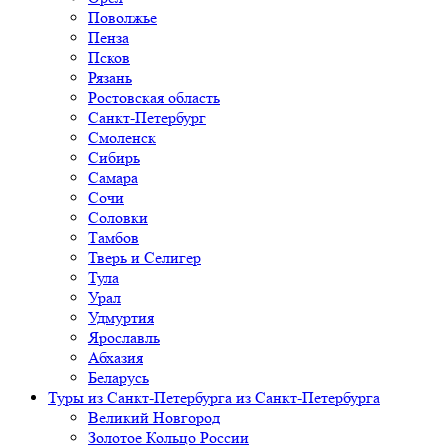
Поволжье
Пенза
Псков
Рязань
Ростовская область
Санкт-Петербург
Смоленск
Сибирь
Самара
Сочи
Соловки
Тамбов
Тверь и Селигер
Тула
Урал
Удмуртия
Ярославль
Абхазия
Беларусь
Туры из Санкт-Петербурга
из Санкт-Петербурга
Великий Новгород
Золотое Кольцо России