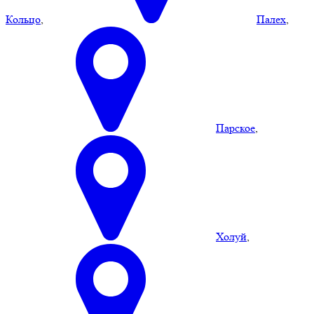
Кольцо
,
Палех
,
Парское
,
Холуй
,