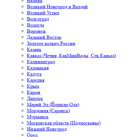
Валаам
Великий Новгород и Валдай
Великий Устюг
Волгоград
Вологда
Воронеж
Дальний Восток
Золотое кольцо России
Казань
Кавказ (Чечня, КавМинВоды, Сев.Кавказ)
Калининград
Калмыкия
Калуга
Карелия
Крым
Киров
Липецк
Марий Эл (Йошкар-Ола)
Мордовия (Саранск)
Мурманск
Московская область (Подмосковье)
Нижний Новгород
Орел