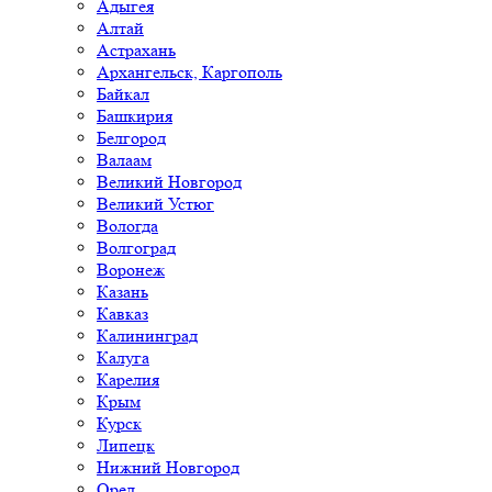
Адыгея
Алтай
Астрахань
Архангельск, Каргополь
Байкал
Башкирия
Белгород
Валаам
Великий Новгород
Великий Устюг
Вологда
Волгоград
Воронеж
Казань
Кавказ
Калининград
Калуга
Карелия
Крым
Курск
Липецк
Нижний Новгород
Орел