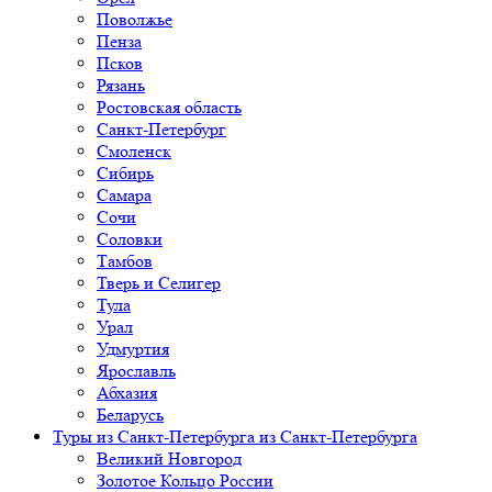
Поволжье
Пенза
Псков
Рязань
Ростовская область
Санкт-Петербург
Смоленск
Сибирь
Самара
Сочи
Соловки
Тамбов
Тверь и Селигер
Тула
Урал
Удмуртия
Ярославль
Абхазия
Беларусь
Туры из Санкт-Петербурга
из Санкт-Петербурга
Великий Новгород
Золотое Кольцо России