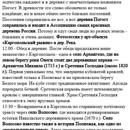
зодчества ожидают и в деревне с замечательным названием
Погост. В древности это слово обозначало не только
кладбище, но и некое общее место близких поселений.
Поселения сохранились не все, а вот
деревня Погост
сохранилась и входит в Ассоциацию самых красивых
деревень России.
Потому и едут сюда люди из разных земель -
ближних и очень дальних.
Фотосессия у арт-объекта
«Каргопольский рыжик» в дер. Река.
12:00 - Обед в деревне. После обеда продолжаем наше
знакомство с Каргопольем - едем в
село Архангело, где на
левом берегу реки Онеги стоят две деревянные церкви —
Архангела Михаила (1715 г.) и Сретения Господня (около 1820
г.).
Первая уникальна тем, что завершена кубоватой кровлей,
известной только в Поонежье и на прионежском берегу
Белого моря. На кубе стоит традиционное пятиглавие. Апсида
перекрыта бочкой. Сретенская церковь имеет шлемовидную
кровлю с завершением главкой. Храм Сретения Господня
относится к типу ярусных храмов.
13:30 – Возвращаемся в Каргополь по старинному почтовому
тракту через
село Волосово
, где находятся руинированные
остатки Никольского деревянного храма (1670 г.).
Село
Волосово известно также в истории Поонежья, как одно из
«раскольничьих гнезд».
Здесь произошло одно из последних