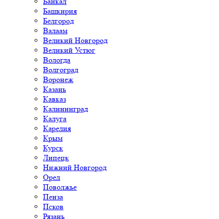
Байкал
Башкирия
Белгород
Валаам
Великий Новгород
Великий Устюг
Вологда
Волгоград
Воронеж
Казань
Кавказ
Калининград
Калуга
Карелия
Крым
Курск
Липецк
Нижний Новгород
Орел
Поволжье
Пенза
Псков
Рязань