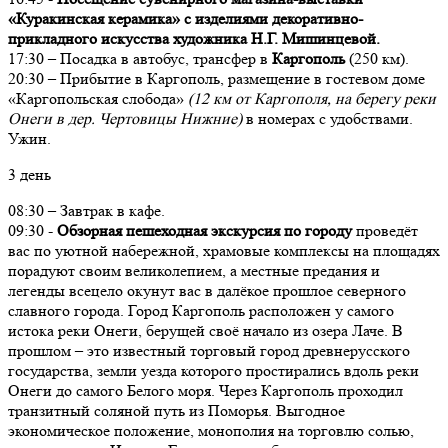
«Куракинская керамика» с изделиями декоративно-
прикладного искусства художника Н.Г. Мишинцевой.
17:30 – Посадка в автобус, трансфер в
Каргополь
(250 км).
20:30 – Прибытие в Каргополь, размещение в гостевом доме
«Каргопольская слобода»
(12 км от Каргополя, на берегу реки
Онеги в дер. Чертовицы Нижние)
в номерах с удобствами.
Ужин.
3 день
08:30 – Завтрак в кафе.
09:30 -
Обзорная пешеходная экскурсия по городу
проведёт
вас по уютной набережной, храмовые комплексы на площадях
порадуют своим великолепием, а местные предания и
легенды всецело окунут вас в далёкое прошлое северного
славного города. Город Каргополь расположен у самого
истока реки Онеги, берущей своё начало из озера Лаче. В
прошлом – это известный торговый город древнерусского
государства, земли уезда которого простирались вдоль реки
Онеги до самого Белого моря. Через Каргополь проходил
транзитный соляной путь из Поморья. Выгодное
экономическое положение, монополия на торговлю солью,