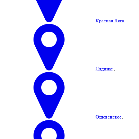
Красная Ляга
,
Лядины
,
Ошевенское
,