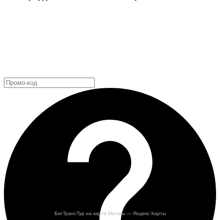
БигТрансТур на карте Москвы — Яндекс Карты