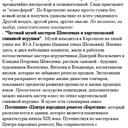
чрезвычайно интересной и познавательной. Сюда приезжают
за "атмосферой". По Каргополю можно просто гулять без
всякой цели и получать удовольствие от всего увиденного.
Другой воздух, другой ритм, другие мысли.
По желанию, на
выбор, самостоятельное посещение:
-
"Частный музей мастеров Шевелевых и каргопольский
глиняной игрушки"
. Музей находится в Каргополе на тихой
улице им. Ю.А.Гагарина (бывшая улица Шелковня). Именно
здесь, в двух небольших комнатах, жили и работали
потомственные мастера-игрушечники Дмитрий Васильевич и
Клавдия Петровна Шевелевы, растили сыновей - будущих
художников Валентина, Виталия и Владимира, воспитывали
внуков, которые не забывают ремесло предков. Экспозиция
музея раскрывает историю жизни династии гончаров,
показывает предметы развития промысла и жизни прошлых
веков.
Примечания:
экскурсия пешеходная, дополнительно
можно заказать мастер-класс по лепке каргопольской
глиняной игрушке. В музее есть сувенирная лавка.
-
Посещение «Центра народных ремесел «Берегиня»
, который
располагается в здании, которое является памятником
архитектуры начала XIX века. Путешествуя по мастерским
Центра народных ремесел, Вы соприкоснетесь с