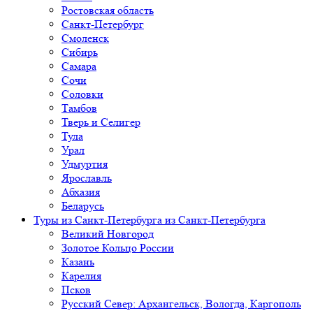
Ростовская область
Санкт-Петербург
Смоленск
Сибирь
Самара
Сочи
Соловки
Тамбов
Тверь и Селигер
Тула
Урал
Удмуртия
Ярославль
Абхазия
Беларусь
Туры из Санкт-Петербурга
из Санкт-Петербурга
Великий Новгород
Золотое Кольцо России
Казань
Карелия
Псков
Русский Север: Архангельск, Вологда, Каргополь