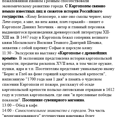
пожалованная Иваном Грозным способствовали
экономическому развитию города.
С Каргополем связано
немало известных лиц и сюжетов истории Российского
государства.
«Кому Белоозеро, а мне оно смолы чернее; кому
Лаче-озеро, а мне, на нем живя, плач горький» - пишет о
Каргополе Даниил Заточник - автор и главный персонаж
выдающегося произведения древнерусской литературы XII-
XIII вв. В 1447 году в Каргополь бежал соперник великого
князя Московского Василия Темного Дмитрий Шемяка,
захватив с собой царевну Софью и царскую казну.
11:30 - Экскурсия на выставку
«Каргополье с древнейших
времён»
. В экспозиции представлена история каргопольской
крепости, предметы раскопок XVII века, в том числе оружие,
пушки, ядра и т.п. Посетителям представят уникальную икону
"Борис и Глеб на фоне горящей каргопольской крепости",
написанную "1700 года мая 1 дня" в память о чудесном
спасении Каргополя от пожара, расскажут об осаде
каргопольской крепости польско-литовскими отрядами в 1612
году и успехах каргопольцев, где они "и преславные победы
показали".
Посещение сувенирного магазина.
13:00 – Обед в кафе.
14:00 -
Самостоятельное знакомство с городом.
Эта часть
"неорганизованного" путешествия наверняка будет