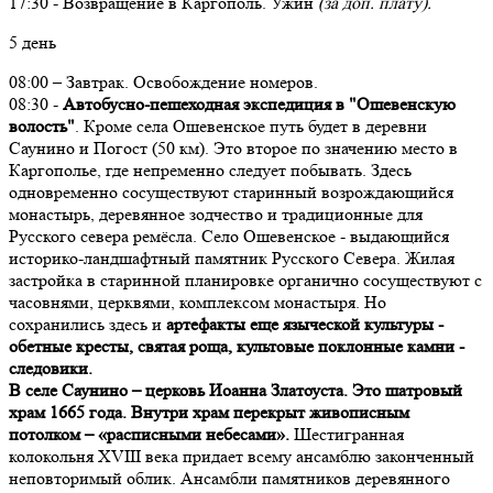
17:30 - Возвращение в Каргополь. Ужин
(за доп. плату).
5 день
08:00 – Завтрак. Освобождение номеров.
08:30 -
Автобусно-пешеходная экспедиция в "Ошевенскую
волость"
. Кроме села Ошевенское путь будет в деревни
Саунино и Погост (50 км). Это второе по значению место в
Каргополье, где непременно следует побывать. Здесь
одновременно сосуществуют старинный возрождающийся
монастырь, деревянное зодчество и традиционные для
Русского севера ремёсла. Село Ошевенское - выдающийся
историко-ландшафтный памятник Русского Севера. Жилая
застройка в старинной планировке органично сосуществуют с
часовнями, церквями, комплексом монастыря. Но
сохранились здесь и
артефакты еще языческой культуры -
обетные кресты, святая роща, культовые поклонные камни -
следовики.
В селе Саунино – церковь Иоанна Златоуста. Это шатровый
храм 1665 года. Внутри храм перекрыт живописным
потолком – «расписными небесами».
Шестигранная
колокольня XVIII века придает всему ансамблю законченный
неповторимый облик. Ансамбли памятников деревянного