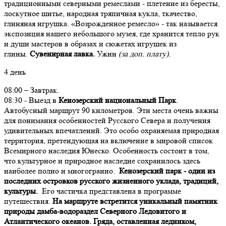
традиционными северными ремеслами - плетение из бересты,
лоскутное шитье, народная тряпичная кукла, ткачество,
глиняная игрушка. «Возрожденное ремесло» - так называется
экспозиция нашего небольшого музея, где хранится тепло рук
и души мастеров в образах и сюжетах игрушек из
глины.
Сувенирная лавка.
Ужин
(за доп. плату).
4 день
08:00 – Завтрак.
08:30 - Выезд в
Кенозерский национальный Парк
.
Автобусный маршрут 90 километров. Эти места очень важны
для понимания особенностей Русского Севера и получения
удивительных впечатлений. Это особо охраняемая природная
территория, претендующая на включение в мировой список
Всемирного наследия Юнеско. Особенность состоит в том,
что культурное и природное наследие сохранилось здесь
наиболее полно и многогранно.
Кенозерский парк - один из
последних островков русского жизненного уклада, традиций,
культуры.
Его частичка представлена в программе
путешествия.
На маршруте встретится уникальный памятник
природы дамба-водораздел Северного Ледовитого и
Атлантического океанов. Гряда, оставленная ледником,