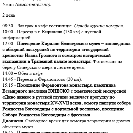
Ужин
(самостоятельно).
2 день
08:30 – Завтрак в кафе гостиницы.
Освобождение номеров.
10:00 - Переезд в г.
Кириллов
(130 км) с путевой
информацией.
12:00 -
Посещение Кирилло-Белозерского музея – заповедника
с обзорной экскурсией по территории «государевой
крепости» Ивана Грозного и осмотром исторической
экспозиции в Трапезной палате монастыря.
Фотосессия на
берегу Сиверского озера в летнее время.
14:00 – Обед в кафе.
14:45 - Переезд в Ферапонтово (20 км).
15:15 -
Посещение Ферапонтова монастыря, памятника
Всемирного наследия ЮНЕСКО с тематической экскурсией
«Диво дивное в русской глуши» включает прогулку по
территории монастыря XV-XVII веков, осмотр паперти собора
Рождества Богородицы с портальной росписью, посещение
Собора Рождества Богородицы с фресками
Дионисия.
Свободное время для осмотра территории и других
объектов музея.
16:45 -
Посещение сувенирного магазина-выставки