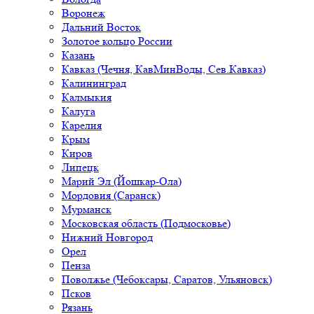
Воронеж
Дальний Восток
Золотое кольцо России
Казань
Кавказ (Чечня, КавМинВоды, Сев.Кавказ)
Калининград
Калмыкия
Калуга
Карелия
Крым
Киров
Липецк
Марий Эл (Йошкар-Ола)
Мордовия (Саранск)
Мурманск
Московская область (Подмосковье)
Нижний Новгород
Орел
Пенза
Поволжье (Чебоксары, Саратов, Ульяновск)
Псков
Рязань