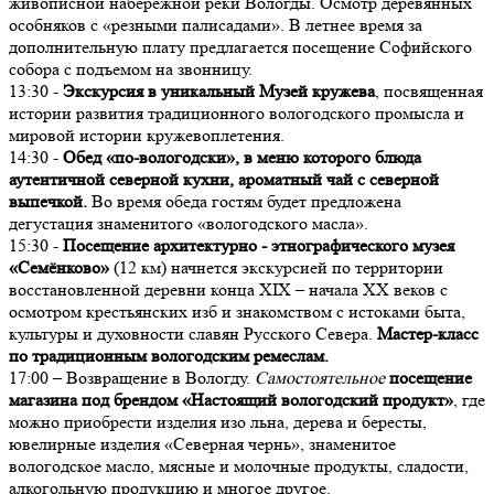
живописной набережной реки Вологды. Осмотр деревянных
особняков с «резными палисадами». В летнее время за
дополнительную плату предлагается посещение Софийского
собора с подъемом на звонницу.
13:30 -
Экскурсия в уникальный Музей кружева
, посвященная
истории развития традиционного вологодского промысла и
мировой истории кружевоплетения.
14:30 -
Обед «по-вологодски», в меню которого блюда
аутентичной северной кухни, ароматный чай с северной
выпечкой.
Во время обеда гостям будет предложена
дегустация знаменитого «вологодского масла».
15:30 -
Посещение архитектурно - этнографического музея
«Семёнково»
(12 км) начнется экскурсией по территории
восстановленной деревни конца XIX – начала XX веков с
осмотром крестьянских изб и знакомством с истоками быта,
культуры и духовности славян Русского Севера.
Мастер-класс
по традиционным вологодским ремеслам.
17:00 – Возвращение в Вологду.
Самостоятельное
посещение
магазина под брендом «Настоящий вологодский продукт»
, где
можно приобрести изделия изо льна, дерева и бересты,
ювелирные изделия «Северная чернь», знаменитое
вологодское масло, мясные и молочные продукты, сладости,
алкогольную продукцию и многое другое.