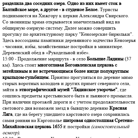
разделила два соседних озера. Одно из них имеет сток в
Балтийское море, а другое - в студеное Белое.
Туристы
поднимаются на Хижгору к церкви Александра Свирского.
Со звонницы храма открывается замечательный вид на
обширную озерную систему. Далее можно совершить
прогулку по архитектурному парку "Кенозерские бирюльки".
Здесь воссозданы памятники деревянного зодчества Кенозерья
- часовни, избы, хозяйственные постройки в миниатюре.
Деревенский обед в «Рукодельной избе».
15:00 - Продолжение маршрута - в село
Большие Лядины
(37
км). Здесь стоит
многоглавая Богоявленская церковь с
затейливым и не встречающимся более нигде полукруглым
крыльцом-гульбищем.
Приятно прогуляться по деревне мимо
старых воротных колодцев и других примет северного села,
зайти в
этнографический музей "Лядинское узорочье"
, где
сошлись предметы крестьянского быта и льняного промысла.
При наличии проезжей дороги и с учетом продолжительности
светового дня возможен заезд в бывшую деревню
Красная
Ляга
, где на берегу ушедшего карстового озера сохранилась
самая ранняя на Каргополье
шатровая одностолпная Сретено-
Михайловская церковь 1655 г.
постройки
(самостоятельный
осмотр).