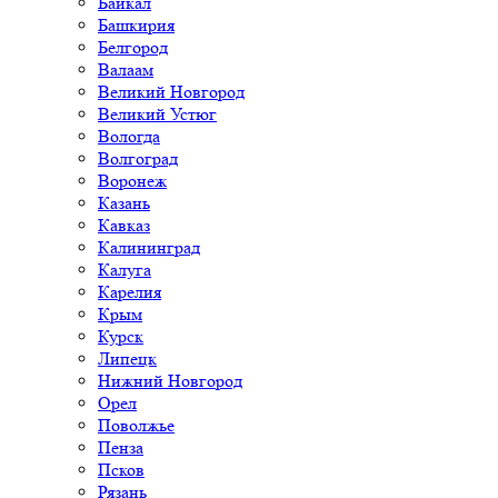
Байкал
Башкирия
Белгород
Валаам
Великий Новгород
Великий Устюг
Вологда
Волгоград
Воронеж
Казань
Кавказ
Калининград
Калуга
Карелия
Крым
Курск
Липецк
Нижний Новгород
Орел
Поволжье
Пенза
Псков
Рязань