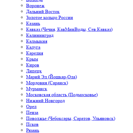
Воронеж
Дальний Восток
Золотое кольцо России
Казань
Кавказ (Чечня, КавМинВоды, Сев.Кавказ)
Калининград
Калмыкия
Калуга
Карелия
Крым
Киров
Липецк
Марий Эл (Йошкар-Ола)
Мордовия (Саранск)
Мурманск
Московская область (Подмосковье)
Нижний Новгород
Орел
Пенза
Поволжье (Чебоксары, Саратов, Ульяновск)
Псков
Рязань