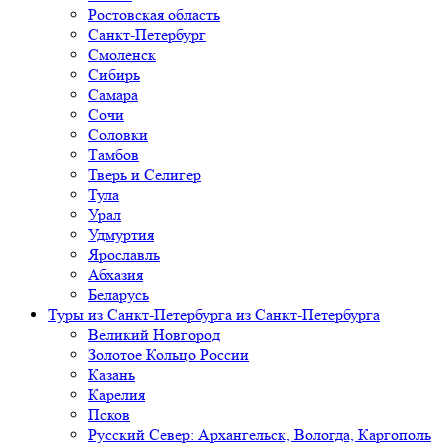
Ростовская область
Санкт-Петербург
Смоленск
Сибирь
Самара
Сочи
Соловки
Тамбов
Тверь и Селигер
Тула
Урал
Удмуртия
Ярославль
Абхазия
Беларусь
Туры из Санкт-Петербурга
из Санкт-Петербурга
Великий Новгород
Золотое Кольцо России
Казань
Карелия
Псков
Русский Север: Архангельск, Вологда, Каргополь