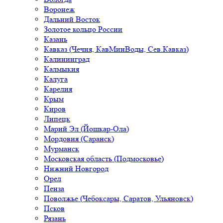
Воронеж
Дальний Восток
Золотое кольцо России
Казань
Кавказ (Чечня, КавМинВоды, Сев.Кавказ)
Калининград
Калмыкия
Калуга
Карелия
Крым
Киров
Липецк
Марий Эл (Йошкар-Ола)
Мордовия (Саранск)
Мурманск
Московская область (Подмосковье)
Нижний Новгород
Орел
Пенза
Поволжье (Чебоксары, Саратов, Ульяновск)
Псков
Рязань