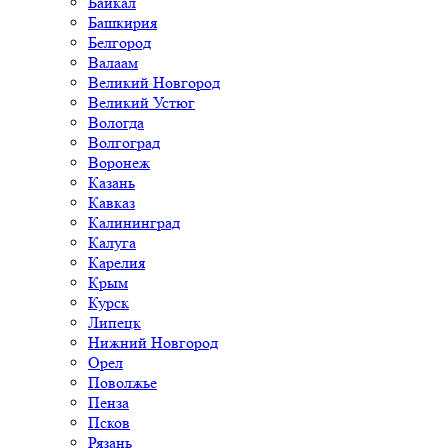
Байкал
Башкирия
Белгород
Валаам
Великий Новгород
Великий Устюг
Вологда
Волгоград
Воронеж
Казань
Кавказ
Калининград
Калуга
Карелия
Крым
Курск
Липецк
Нижний Новгород
Орел
Поволжье
Пенза
Псков
Рязань