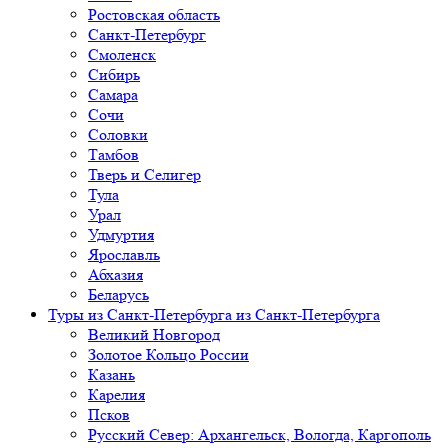
Ростовская область
Санкт-Петербург
Смоленск
Сибирь
Самара
Сочи
Соловки
Тамбов
Тверь и Селигер
Тула
Урал
Удмуртия
Ярославль
Абхазия
Беларусь
Туры из Санкт-Петербурга
из Санкт-Петербурга
Великий Новгород
Золотое Кольцо России
Казань
Карелия
Псков
Русский Север: Архангельск, Вологда, Каргополь