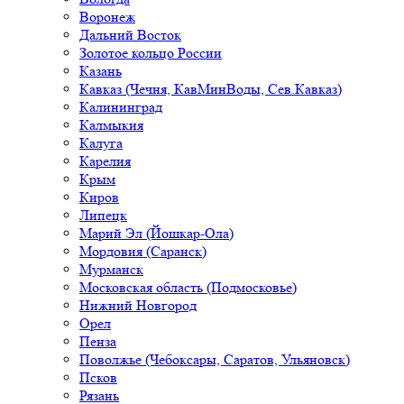
Воронеж
Дальний Восток
Золотое кольцо России
Казань
Кавказ (Чечня, КавМинВоды, Сев.Кавказ)
Калининград
Калмыкия
Калуга
Карелия
Крым
Киров
Липецк
Марий Эл (Йошкар-Ола)
Мордовия (Саранск)
Мурманск
Московская область (Подмосковье)
Нижний Новгород
Орел
Пенза
Поволжье (Чебоксары, Саратов, Ульяновск)
Псков
Рязань