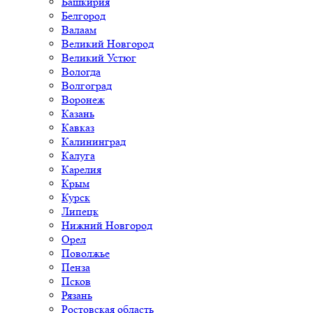
Башкирия
Белгород
Валаам
Великий Новгород
Великий Устюг
Вологда
Волгоград
Воронеж
Казань
Кавказ
Калининград
Калуга
Карелия
Крым
Курск
Липецк
Нижний Новгород
Орел
Поволжье
Пенза
Псков
Рязань
Ростовская область