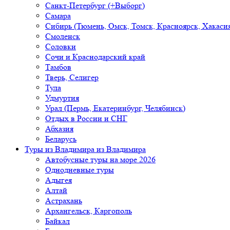
Санкт-Петербург (+Выборг)
Самара
Сибирь (Тюмень, Омск, Томск, Красноярск, Хакасия
Смоленск
Соловки
Сочи и Краснодарский край
Тамбов
Тверь, Селигер
Тула
Удмуртия
Урал (Пермь, Екатеринбург, Челябинск)
Отдых в России и СНГ
Абхазия
Беларусь
Туры из Владимира
из Владимира
Автобусные туры на море 2026
Однодневные туры
Адыгея
Алтай
Астрахань
Архангельск, Каргополь
Байкал