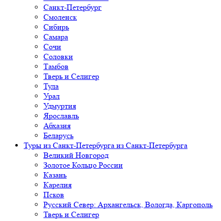
Санкт-Петербург
Смоленск
Сибирь
Самара
Сочи
Соловки
Тамбов
Тверь и Селигер
Тула
Урал
Удмуртия
Ярославль
Абхазия
Беларусь
Туры из Санкт-Петербурга
из Санкт-Петербурга
Великий Новгород
Золотое Кольцо России
Казань
Карелия
Псков
Русский Север: Архангельск, Вологда, Каргополь
Тверь и Селигер