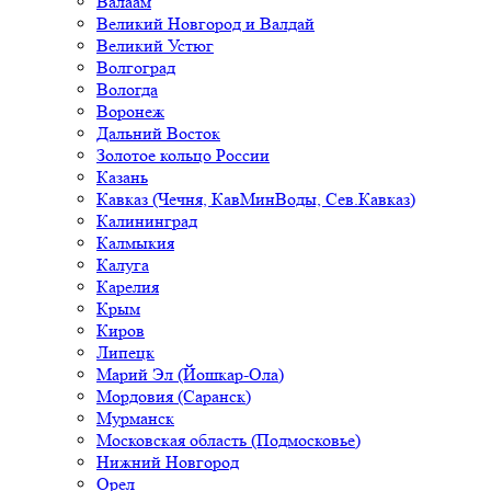
Валаам
Великий Новгород и Валдай
Великий Устюг
Волгоград
Вологда
Воронеж
Дальний Восток
Золотое кольцо России
Казань
Кавказ (Чечня, КавМинВоды, Сев.Кавказ)
Калининград
Калмыкия
Калуга
Карелия
Крым
Киров
Липецк
Марий Эл (Йошкар-Ола)
Мордовия (Саранск)
Мурманск
Московская область (Подмосковье)
Нижний Новгород
Орел