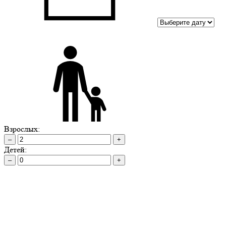
Взрослых:
–
+
Детей:
–
+