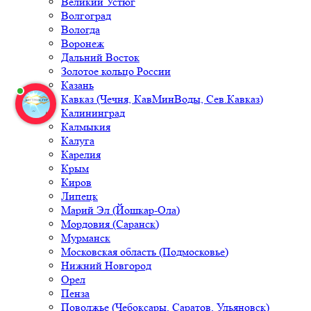
Великий Устюг
Волгоград
Вологда
Воронеж
Дальний Восток
Золотое кольцо России
Казань
Кавказ (Чечня, КавМинВоды, Сев.Кавказ)
Калининград
Калмыкия
Калуга
Карелия
Крым
Киров
Липецк
Марий Эл (Йошкар-Ола)
Мордовия (Саранск)
Мурманск
Московская область (Подмосковье)
Нижний Новгород
Орел
Пенза
Поволжье (Чебоксары, Саратов, Ульяновск)