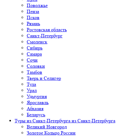
Поволжье
Пенза
Псков
Рязань
Ростовская область
Санкт-Петербург
Смоленск
Сибирь
Самара
Сочи
Соловки
Тамбов
Тверь и Селигер
Тула
Урал
Удмуртия
Ярославль
Абхазия
Беларусь
Туры из Санкт-Петербурга
из Санкт-Петербурга
Великий Новгород
Золотое Кольцо России