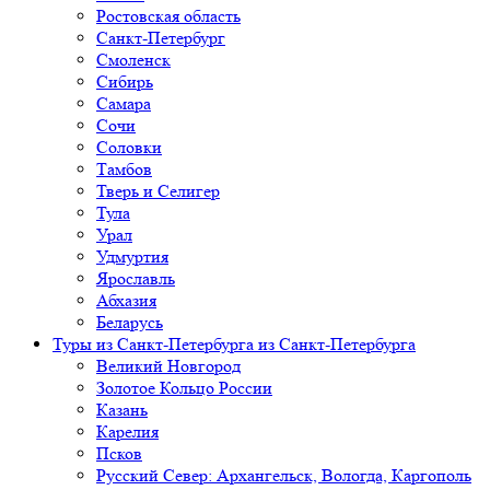
Ростовская область
Санкт-Петербург
Смоленск
Сибирь
Самара
Сочи
Соловки
Тамбов
Тверь и Селигер
Тула
Урал
Удмуртия
Ярославль
Абхазия
Беларусь
Туры из Санкт-Петербурга
из Санкт-Петербурга
Великий Новгород
Золотое Кольцо России
Казань
Карелия
Псков
Русский Север: Архангельск, Вологда, Каргополь