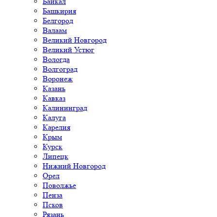
Байкал
Башкирия
Белгород
Валаам
Великий Новгород
Великий Устюг
Вологда
Волгоград
Воронеж
Казань
Кавказ
Калининград
Калуга
Карелия
Крым
Курск
Липецк
Нижний Новгород
Орел
Поволжье
Пенза
Псков
Рязань