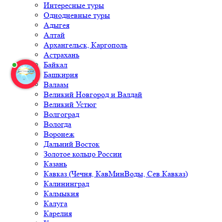
Интересные туры
Однодневные туры
Адыгея
Алтай
Архангельск, Каргополь
Астрахань
Байкал
Башкирия
Валаам
Великий Новгород и Валдай
Великий Устюг
Волгоград
Вологда
Воронеж
Дальний Восток
Золотое кольцо России
Казань
Кавказ (Чечня, КавМинВоды, Сев.Кавказ)
Калининград
Калмыкия
Калуга
Карелия