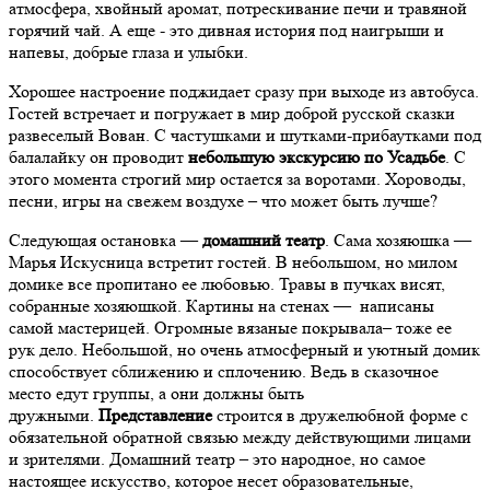
атмосфера, хвойный аромат, потрескивание печи и травяной
горячий чай. А еще - это дивная история под наигрыши и
напевы, добрые глаза и улыбки.
Хорошее настроение поджидает сразу при выходе из автобуса.
Гостей встречает и погружает в мир доброй русской сказки
развеселый Вован. С частушками и шутками-прибаутками под
балалайку он проводит
небольшую экскурсию по Усадьбе
. С
этого момента строгий мир остается за воротами. Хороводы,
песни, игры на свежем воздухе – что может быть лучше?
Следующая остановка —
домашний театр
. Сама хозяюшка —
Марья Искусница встретит гостей. В небольшом, но милом
домике все пропитано ее любовью. Травы в пучках висят,
собранные хозяюшкой. Картины на стенах — написаны
самой мастерицей. Огромные вязаные покрывала– тоже ее
рук дело. Небольшой, но очень атмосферный и уютный домик
способствует сближению и сплочению. Ведь в сказочное
место едут группы, а они должны быть
дружными.
Представление
строится в дружелюбной форме с
обязательной обратной связью между действующими лицами
и зрителями. Домашний театр – это народное, но самое
настоящее искусство, которое несет образовательные,