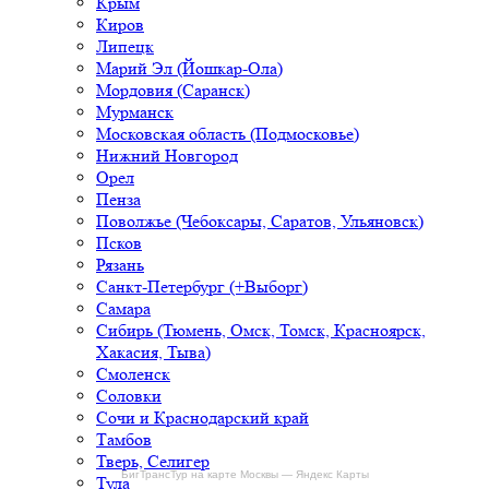
Крым
Киров
Липецк
Марий Эл (Йошкар-Ола)
Мордовия (Саранск)
Мурманск
Московская область (Подмосковье)
Нижний Новгород
Орел
Пенза
Поволжье (Чебоксары, Саратов, Ульяновск)
Псков
Рязань
Санкт-Петербург (+Выборг)
Самара
Сибирь (Тюмень, Омск, Томск, Красноярск,
Хакасия, Тыва)
Смоленск
Соловки
Сочи и Краснодарский край
Тамбов
Тверь, Селигер
БигТрансТур на карте Москвы — Яндекс Карты
Тула