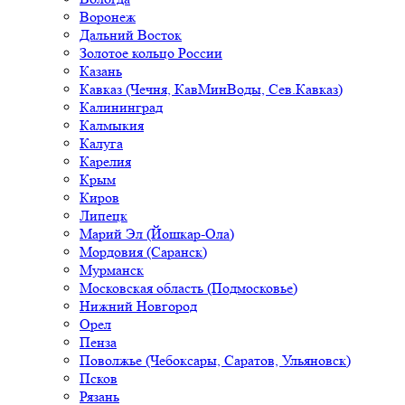
Воронеж
Дальний Восток
Золотое кольцо России
Казань
Кавказ (Чечня, КавМинВоды, Сев.Кавказ)
Калининград
Калмыкия
Калуга
Карелия
Крым
Киров
Липецк
Марий Эл (Йошкар-Ола)
Мордовия (Саранск)
Мурманск
Московская область (Подмосковье)
Нижний Новгород
Орел
Пенза
Поволжье (Чебоксары, Саратов, Ульяновск)
Псков
Рязань