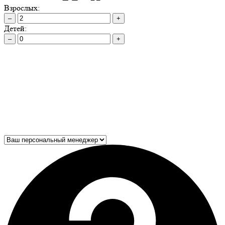
Взрослых:
–
+
Детей:
–
+