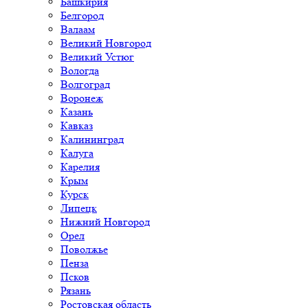
Башкирия
Белгород
Валаам
Великий Новгород
Великий Устюг
Вологда
Волгоград
Воронеж
Казань
Кавказ
Калининград
Калуга
Карелия
Крым
Курск
Липецк
Нижний Новгород
Орел
Поволжье
Пенза
Псков
Рязань
Ростовская область