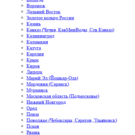
Воронеж
Дальний Восток
Золотое кольцо России
Казань
Кавказ (Чечня, КавМинВоды, Сев.Кавказ)
Калининград
Калмыкия
Калуга
Карелия
Крым
Киров
Липецк
Марий Эл (Йошкар-Ола)
Мордовия (Саранск)
Мурманск
Московская область (Подмосковье)
Нижний Новгород
Орел
Пенза
Поволжье (Чебоксары, Саратов, Ульяновск)
Псков
Рязань