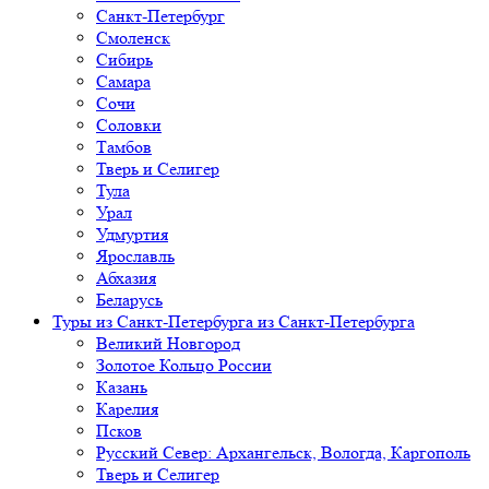
Санкт-Петербург
Смоленск
Сибирь
Самара
Сочи
Соловки
Тамбов
Тверь и Селигер
Тула
Урал
Удмуртия
Ярославль
Абхазия
Беларусь
Туры из Санкт-Петербурга
из Санкт-Петербурга
Великий Новгород
Золотое Кольцо России
Казань
Карелия
Псков
Русский Север: Архангельск, Вологда, Каргополь
Тверь и Селигер