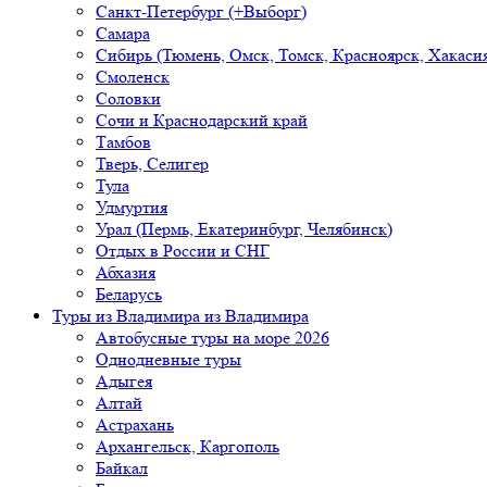
Санкт-Петербург (+Выборг)
Самара
Сибирь (Тюмень, Омск, Томск, Красноярск, Хакасия
Смоленск
Соловки
Сочи и Краснодарский край
Тамбов
Тверь, Селигер
Тула
Удмуртия
Урал (Пермь, Екатеринбург, Челябинск)
Отдых в России и СНГ
Абхазия
Беларусь
Туры из Владимира
из Владимира
Автобусные туры на море 2026
Однодневные туры
Адыгея
Алтай
Астрахань
Архангельск, Каргополь
Байкал