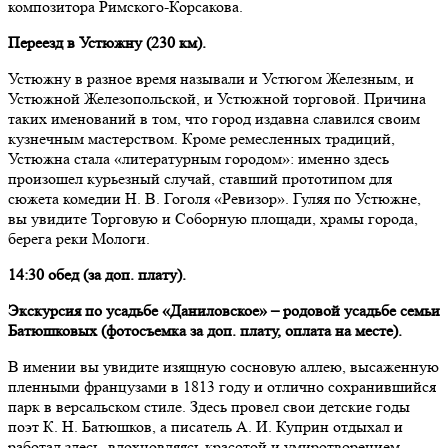
композитора Римского-Корсакова.
Переезд в Устюжну (230 км).
Устюжну в разное время называли и Устюгом Железным, и
Устюжной Железопольской, и Устюжной торговой. Причина
таких именований в том, что город издавна славился своим
кузнечным мастерством. Кроме ремесленных традиций,
Устюжна стала «литературным городом»: именно здесь
произошел курьезный случай, ставший прототипом для
сюжета комедии Н. В. Гоголя «Ревизор». Гуляя по Устюжне,
вы увидите Торговую и Соборную площади, храмы города,
берега реки Мологи.
14:30 обед (за доп. плату).
Экскурсия по усадьбе «Даниловское» – родовой усадьбе семьи
Батюшковых (фотосъемка за доп. плату, оплата на месте).
В имении вы увидите изящную сосновую аллею, высаженную
пленными французами в 1813 году и отлично сохранившийся
парк в версальском стиле. Здесь провел свои детские годы
поэт К. Н. Батюшков, а писатель А. И. Куприн отдыхал и
работал здесь, вдохновляясь красотой и умиротворением