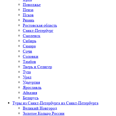
Поволжье
Пенза
Псков
Рязань
Ростовская область
Санкт-Петербург
Смоленск
Сибирь
Самара
Сочи
Соловки
Тамбов
Тверь и Селигер
Тула
Урал
Удмуртия
Ярославль
Абхазия
Беларусь
Туры из Санкт-Петербурга
из Санкт-Петербурга
Великий Новгород
Золотое Кольцо России