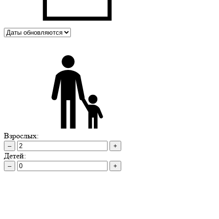
Взрослых:
–
+
Детей:
–
+