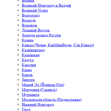
Валаам
Великий Новгород и Валдай
Великий Устюг
Волгоград
Вологда
Воронеж
Дальний Восток
Золотое кольцо России
Казань
Кавказ (Чечня, КавМинВоды, Сев.Кавказ)
Калининград
Калмыкия
Калуга
Карелия
Крым
Киров
Липецк
Марий Эл (Йошкар-Ола)
Мордовия (Саранск)
Мурманск
Московская область (Подмосковье)
Нижний Новгород
Орел