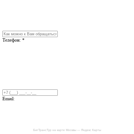
Телефон:
*
Email:
БигТрансТур на карте Москвы — Яндекс Карты