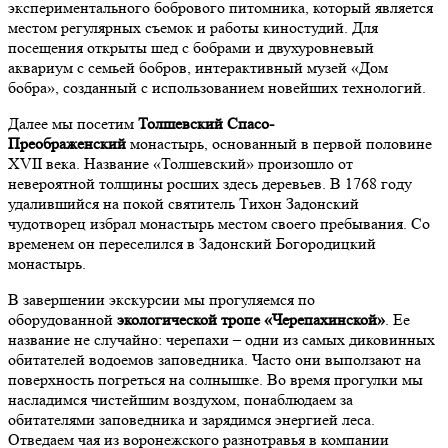
экспериментального бобрового питомника, который является
местом регулярных съемок и работы киностудий. Для
посещения открыты шед с бобрами и двухуровневый
аквариум с семьей бобров, интерактивный музей «Дом
бобра», созданный с использованием новейших технологий.
Далее мы посетим
Толшевский Спасо-
Преображенский
монастырь, основанный в первой половине
XVII века. Название «Толшевский» произошло от
невероятной толщины росших здесь деревьев. В 1768 году
удалившийся на покой святитель Тихон Задонский
чудотворец избрал монастырь местом своего пребывания. Со
временем он переселился в Задонский Богородицкий
монастырь.
В завершении экскурсии мы прогуляемся по
оборудованной
экологической тропе «Черепахинской»
. Ее
название не случайно: черепахи – одни из самых диковинных
обитателей водоемов заповедника. Часто они выползают на
поверхность погреться на солнышке. Во время прогулки мы
насладимся чистейшим воздухом, понаблюдаем за
обитателями заповедника и зарядимся энергией леса.
Отведаем чая из воронежского разнотравья в компании