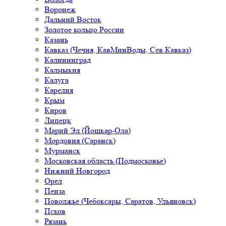
Воронеж
Дальний Восток
Золотое кольцо России
Казань
Кавказ (Чечня, КавМинВоды, Сев.Кавказ)
Калининград
Калмыкия
Калуга
Карелия
Крым
Киров
Липецк
Марий Эл (Йошкар-Ола)
Мордовия (Саранск)
Мурманск
Московская область (Подмосковье)
Нижний Новгород
Орел
Пенза
Поволжье (Чебоксары, Саратов, Ульяновск)
Псков
Рязань