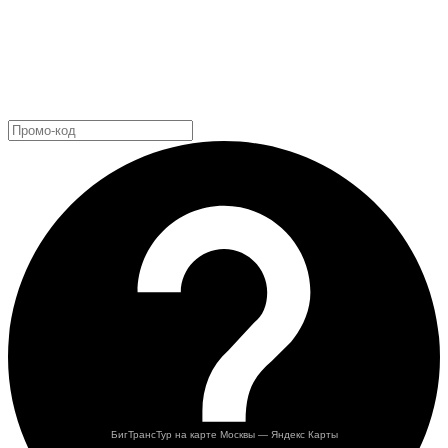
БигТрансТур на карте Москвы — Яндекс Карты