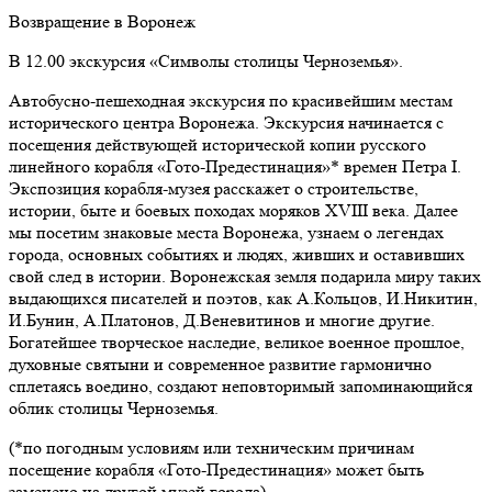
Возвращение в Воронеж
В 12.00 экскурсия «Символы столицы Черноземья».
Автобусно-пешеходная экскурсия по красивейшим местам
исторического центра Воронежа. Экскурсия начинается с
посещения действующей исторической копии русского
линейного корабля «Гото-Предестинация»* времен Петра I.
Экспозиция корабля-музея расскажет о строительстве,
истории, быте и боевых походах моряков XVIII века. Далее
мы посетим знаковые места Воронежа, узнаем о легендах
города, основных событиях и людях, живших и оставивших
свой след в истории. Воронежская земля подарила миру таких
выдающихся писателей и поэтов, как А.Кольцов, И.Никитин,
И.Бунин, А.Платонов, Д.Веневитинов и многие другие.
Богатейшее творческое наследие, великое военное прошлое,
духовные святыни и современное развитие гармонично
сплетаясь воедино, создают неповторимый запоминающийся
облик столицы Черноземья.
(*по погодным условиям или техническим причинам
посещение корабля «Гото-Предестинация» может быть
заменено на другой музей города).