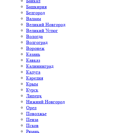
Байкал
Башкирия
Белгород
Валаам
Великий Новгород
Великий Устюг
Вологда
Волгоград
Воронеж
Казань
Кавказ
Калининград
Калуга
Карелия
Крым
Курск
Липецк
Нижний Новгород
Орел
Поволжье
Пенза
Псков
Рязань