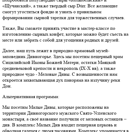
«Щучанский», а также твердый сыр Dürr. Все желающие
смогут угоститься фондю и узнать о правильном
формировании сырной тарелки для торжественных случаев.
Также, Вы сможете принять участие в мастер-классе по
изготовлению сырных конфет, которые можно будет съесть на
месте или забрать с собой для угощения родных и друзей.
Далее, наш путь лежит в природно-храмовый музей-
заповедник Дивногорье. Здесь мы посетим пещерный храм
Сицилийской Иконы Божией Матери, остатки Маяцкой
средневековой крепости и некрополь (IX-X вв), а также
природное чудо - Меловые Дивы. С возвышенности нам
откроется захватывающая дух панорама на излучину реки
Дон.
Альтернативная программа:
Мы посетим Малые Дивы, которые расположены на
территории Дивногорского мужского Свято-Успенского
монастыря, а своё название получили от меловых останцев –
див. В комплекс Малых Див входит пещерная церковь и
обводная галерея с двумя часовнями. Комплекс упоминается в