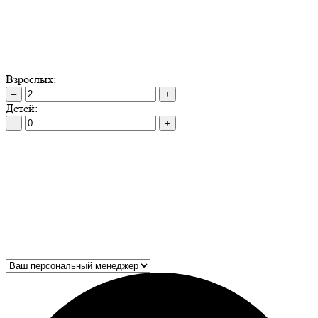
Взрослых:
–
+
Детей:
–
+