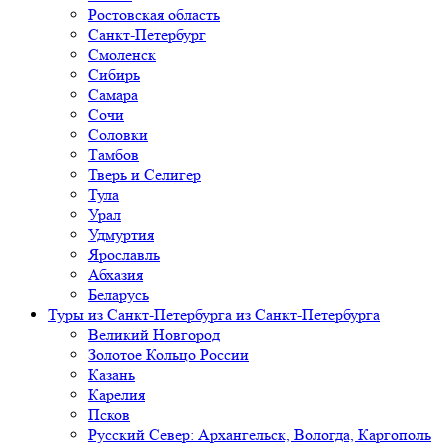
Ростовская область
Санкт-Петербург
Смоленск
Сибирь
Самара
Сочи
Соловки
Тамбов
Тверь и Селигер
Тула
Урал
Удмуртия
Ярославль
Абхазия
Беларусь
Туры из Санкт-Петербурга
из Санкт-Петербурга
Великий Новгород
Золотое Кольцо России
Казань
Карелия
Псков
Русский Север: Архангельск, Вологда, Каргополь