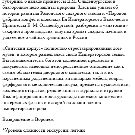
губернии, о вкладе принцессы Е.М. Ольденбургской в
благородное дело защиты природы. Здесь мы узнаем об
истории развития Рамонского сахарного завода и «Паровой
фабрики конфет и шоколада Ея Императорского Высочества
Принцессы Е. М. Ольденбургской, разберемся в «анатомии»
сахарного производства, ощутим аромат сладких начинок и
узнаем все о чайных традициях в России.
«Свитский корпус» полностью отреставрированный дом-
музей, в котором размещалась свита Императорской семьи.
Вы познакомитесь с богатой коллекцией предметов и
документов, имеющих непосредственное отношение как к
самим обладателям дворцового комплекса, так и к их
царственным родственникам: антикварная мебель, ковры,
фарфоровая и металлическая посуда, предметы нумизматики,
коллекция открыток, редкие книги и журналы и игрушки.
Квалифицированные экскурсоводы поведают множество
интересных фактов и историй из жизни членов
императорского рода.
Возвращение в Воронеж
*Уровень сложности экскурсий: лёгкий