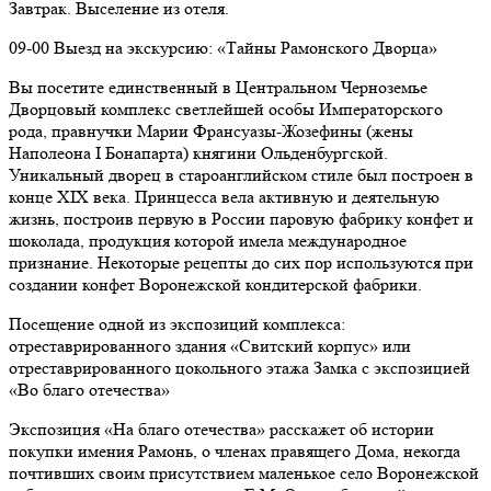
Завтрак. Выселение из отеля.
09-00 Выезд на экскурсию: «Тайны Рамонского Дворца»
Вы посетите единственный в Центральном Черноземье
Дворцовый комплекс светлейшей особы Императорского
рода, правнучки Марии Франсуазы-Жозефины (жены
Наполеона I Бонапарта) княгини Ольденбургской.
Уникальный дворец в староанглийском стиле был построен в
конце XIX века. Принцесса вела активную и деятельную
жизнь, построив первую в России паровую фабрику конфет и
шоколада, продукция которой имела международное
признание. Некоторые рецепты до сих пор используются при
создании конфет Воронежской кондитерской фабрики.
Посещение одной из экспозиций комплекса:
отреставрированного здания «Свитский корпус» или
отреставрированного цокольного этажа Замка с экспозицией
«Во благо отечества»
Экспозиция «На благо отечества» расскажет об истории
покупки имения Рамонь, о членах правящего Дома, некогда
почтивших своим присутствием маленькое село Воронежской