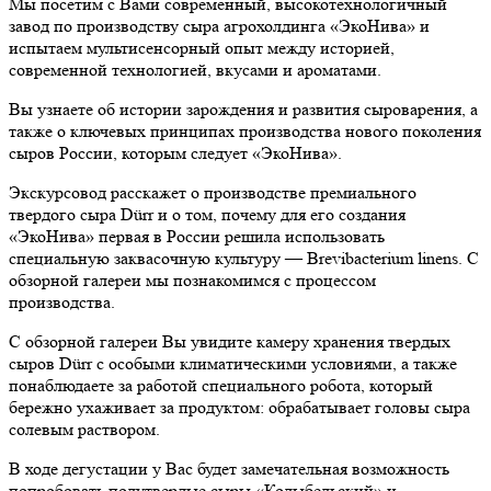
Мы посетим с Вами современный, высокотехнологичный
завод по производству сыра агрохолдинга «ЭкоНива» и
испытаем мультисенсорный опыт между историей,
современной технологией, вкусами и ароматами.
Вы узнаете об истории зарождения и развития сыроварения, а
также о ключевых принципах производства нового поколения
сыров России, которым следует «ЭкоНива».
Экскурсовод расскажет о производстве премиального
твердого сыра Dürr и о том, почему для его создания
«ЭкоНива» первая в России решила использовать
специальную заквасочную культуру — Brevibacterium linens. С
обзорной галереи мы познакомимся с процессом
производства.
С обзорной галереи Вы увидите камеру хранения твердых
сыров Dürr с особыми климатическими условиями, а также
понаблюдаете за работой специального робота, который
бережно ухаживает за продуктом: обрабатывает головы сыра
солевым раствором.
В ходе дегустации у Вас будет замечательная возможность
попробовать полутвердые сыры «Колыбельский» и