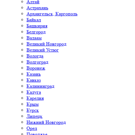
Алтай
Астрахань
Архангельск, Каргополь
Байкал
Башкирия
Белгород
Валаам
Великий Новгород
Великий Устюг
Вологда
Волгоград
Воронеж
Казань
Кавказ
Калининград
Калуга
Карелия
Крым
Курск
Липецк
Нижний Новгород
Орел
Поволжье