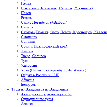
Пенза
Поволжье (Чебоксары, Саратов, Ульяновск)
Псков
Рязань
Санкт-Петербург (+Выборг)
Самара
Сибирь (Тюмень, Омск, Томск, Красноярск, Хакасия
Смоленск
Соловки
Сочи и Краснодарский край
Тамбов
Тверь, Селигер
Тула
Удмуртия
Урал (Пермь, Екатеринбург, Челябинск)
Отдых в России и СНГ
Абхазия
Беларусь
Туры из Владимира
из Владимира
Автобусные туры на море 2026
Однодневные туры
Адыгея