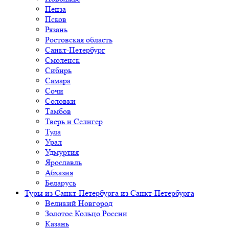
Пенза
Псков
Рязань
Ростовская область
Санкт-Петербург
Смоленск
Сибирь
Самара
Сочи
Соловки
Тамбов
Тверь и Селигер
Тула
Урал
Удмуртия
Ярославль
Абхазия
Беларусь
Туры из Санкт-Петербурга
из Санкт-Петербурга
Великий Новгород
Золотое Кольцо России
Казань