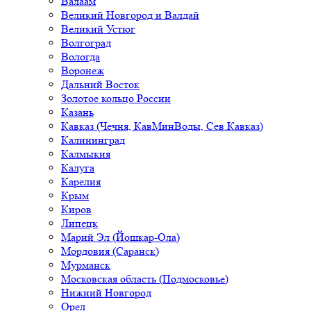
Валаам
Великий Новгород и Валдай
Великий Устюг
Волгоград
Вологда
Воронеж
Дальний Восток
Золотое кольцо России
Казань
Кавказ (Чечня, КавМинВоды, Сев.Кавказ)
Калининград
Калмыкия
Калуга
Карелия
Крым
Киров
Липецк
Марий Эл (Йошкар-Ола)
Мордовия (Саранск)
Мурманск
Московская область (Подмосковье)
Нижний Новгород
Орел