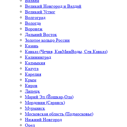
Валаам
Великий Новгород и Валдай
Великий Устюг
Волгоград
Вологда
Воронеж
Дальний Восток
Золотое кольцо России
Казань
Кавказ (Чечня, КавМинВоды, Сев.Кавказ)
Калининград
Калмыкия
Калуга
Карелия
Крым
Киров
Липецк
Марий Эл (Йошкар-Ола)
Мордовия (Саранск)
Мурманск
Московская область (Подмосковье)
Нижний Новгород
Орел