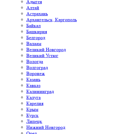
Адыгея
Алтай
Астрахань
Архангельск, Каргополь
Байкал
Башкирия
Белгород
Валаам
Великий Новгород
Великий Устюг
Вологда
Волгоград
Воронеж
Казань
Кавказ
Калининград
Калуга
Карелия
Крым
Курск
Липецк
Нижний Новгород
Орел