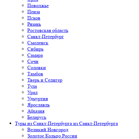
Поволжье
Пенза
Псков
Рязань
Ростовская область
Санкт-Петербург
Смоленск
Сибирь
Самара
Сочи
Соловки
Тамбов
Тверь и Селигер
Тула
Урал
Удмуртия
Ярославль
Абхазия
Беларусь
Туры из Санкт-Петербурга
из Санкт-Петербурга
Великий Новгород
Золотое Кольцо России