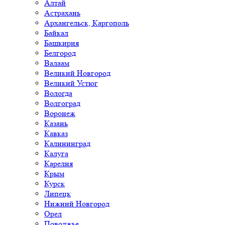
Алтай
Астрахань
Архангельск, Каргополь
Байкал
Башкирия
Белгород
Валаам
Великий Новгород
Великий Устюг
Вологда
Волгоград
Воронеж
Казань
Кавказ
Калининград
Калуга
Карелия
Крым
Курск
Липецк
Нижний Новгород
Орел
Поволжье