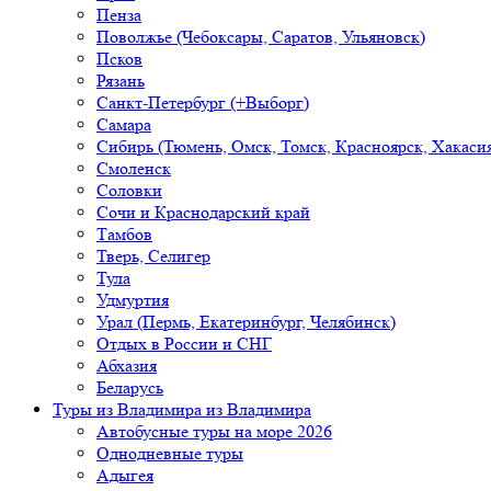
Пенза
Поволжье (Чебоксары, Саратов, Ульяновск)
Псков
Рязань
Санкт-Петербург (+Выборг)
Самара
Сибирь (Тюмень, Омск, Томск, Красноярск, Хакасия
Смоленск
Соловки
Сочи и Краснодарский край
Тамбов
Тверь, Селигер
Тула
Удмуртия
Урал (Пермь, Екатеринбург, Челябинск)
Отдых в России и СНГ
Абхазия
Беларусь
Туры из Владимира
из Владимира
Автобусные туры на море 2026
Однодневные туры
Адыгея