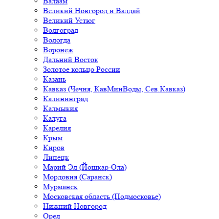
Валаам
Великий Новгород и Валдай
Великий Устюг
Волгоград
Вологда
Воронеж
Дальний Восток
Золотое кольцо России
Казань
Кавказ (Чечня, КавМинВоды, Сев.Кавказ)
Калининград
Калмыкия
Калуга
Карелия
Крым
Киров
Липецк
Марий Эл (Йошкар-Ола)
Мордовия (Саранск)
Мурманск
Московская область (Подмосковье)
Нижний Новгород
Орел