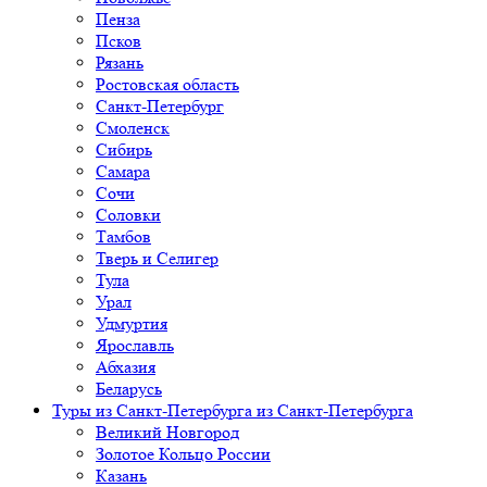
Пенза
Псков
Рязань
Ростовская область
Санкт-Петербург
Смоленск
Сибирь
Самара
Сочи
Соловки
Тамбов
Тверь и Селигер
Тула
Урал
Удмуртия
Ярославль
Абхазия
Беларусь
Туры из Санкт-Петербурга
из Санкт-Петербурга
Великий Новгород
Золотое Кольцо России
Казань