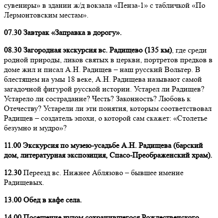
сувениры» в здании ж/д вокзала «Пенза-1» с табличкой «По
Лермонтовским местам».
07.30 Завтрак «Заправка в дорогу».
08.30
Загородная экскурсия вс. Радищево (135 км)
, где среди
родной природы, ликов святых в церкви, портретов предков в
доме жил и писал А.Н. Радищев – наш русский Вольтер. В
блестящем на умы 18 веке, А.Н. Радищева называют самой
загадочной фигурой русской истории. Устарел ли Радищев?
Устарело ли сострадание? Честь? Законность? Любовь к
Отечеству? Устарели ли эти понятия, которым соответствовал
Радищев – создатель эпохи, о которой сам скажет: «Столетье
безумно и мудро»?
11.00 Экскурсия по музею-усадьбе А.Н. Радищева (
барский
дом, литературная экспозиция, Спасо-Преображенский храм)
.
12.30
Переезд вс. Нижнее Аблязово – бывшее имение
Радищевых.
13.00 Обед в кафе села.
14.00 Посещение чудом сохранившегося Рождественского