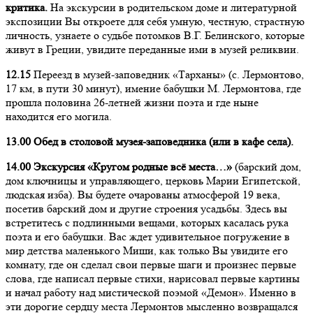
критика.
На экскурсии в родительском доме и литературной
экспозиции Вы откроете для себя умную, честную, страстную
личность, узнаете о судьбе потомков В.Г. Белинского, которые
живут в Греции, увидите переданные ими в музей реликвии.
12.15
Переезд в музей-заповедник «Тарханы» (с. Лермонтово,
17 км, в пути 30 минут), имение бабушки М. Лермонтова, где
прошла половина 26-летней жизни поэта и где ныне
находится его могила.
13.00 Обед в столовой музея-заповедника (или в кафе села).
14.00 Экскурсия «Кругом родные всё места…»
(барский дом,
дом ключницы и управляющего, церковь Марии Египетской,
людская изба). Вы будете очарованы атмосферой 19 века,
посетив барский дом и другие строения усадьбы. Здесь вы
встретитесь с подлинными вещами, которых касалась рука
поэта и его бабушки. Вас ждет удивительное погружение в
мир детства маленького Миши, как только Вы увидите его
комнату, где он сделал свои первые шаги и произнес первые
слова, где написал первые стихи, нарисовал первые картины
и начал работу над мистической поэмой «Демон». Именно в
эти дорогие сердцу места Лермонтов мысленно возвращался