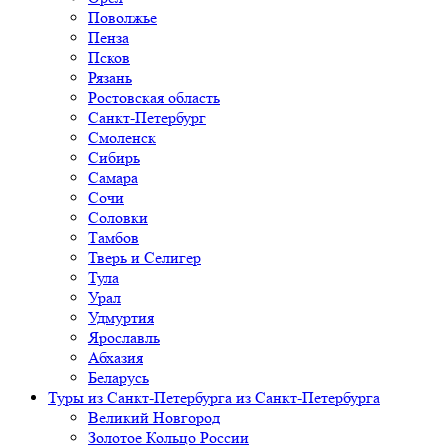
Поволжье
Пенза
Псков
Рязань
Ростовская область
Санкт-Петербург
Смоленск
Сибирь
Самара
Сочи
Соловки
Тамбов
Тверь и Селигер
Тула
Урал
Удмуртия
Ярославль
Абхазия
Беларусь
Туры из Санкт-Петербурга
из Санкт-Петербурга
Великий Новгород
Золотое Кольцо России