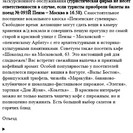
экскурсионного обслуживания
(туристическая фирма не несет
ответственности в случае, если туристы приобрели билеты на
поезд №
093Й Пенза – Москва в 16.58)
.
Самостоятельное
посещение вокзального киоска «Пензенские сувениры».
Свободное время: желающие могут сдать вещи в камеру
хранения ж/д вокзала и совершить пешую прогулку по самой
старой и красивой улице г. Пензы – Московской –
«пензенскому Арбату» с его архитектурными и историко-
культурными памятниками. Советуем также посетить кафе
«Шоколад.ru» на Московской, 63. Это настоящий рай для
сладкоежек! Вас встретит свежайшая выпечка и приятный
кофейный аромат. Особой популярностью у посетителей
пользуются пирожные: вишня в йогурте, «Вальс Бостон»,
французский трюфель, чизкейк «Маракуйя», бананово-
клубничное и шоколадно-фисташковое пирожное, «Элегия»,
тортики «Дон Жуан», «Кокетка»… В красивом интерьере
можно не только выпить чашечку кофе с пирожным, но и
полноценно поужинать. Есть большой выбор салатов и
горячих блюд.
Отъезд.