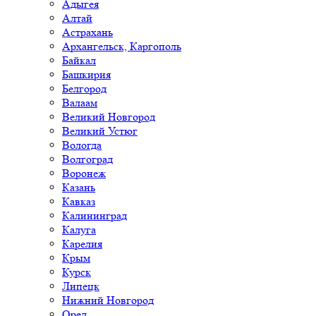
Адыгея
Алтай
Астрахань
Архангельск, Каргополь
Байкал
Башкирия
Белгород
Валаам
Великий Новгород
Великий Устюг
Вологда
Волгоград
Воронеж
Казань
Кавказ
Калининград
Калуга
Карелия
Крым
Курск
Липецк
Нижний Новгород
Орел