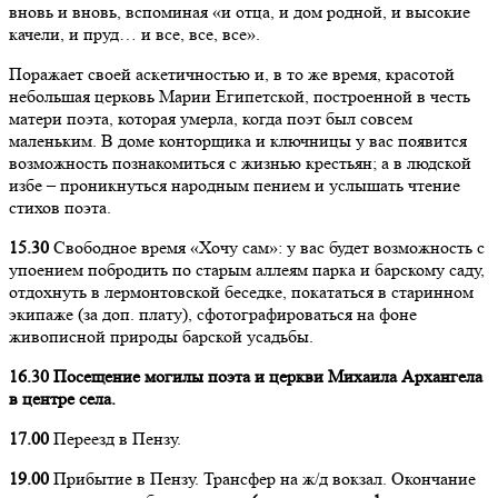
вновь и вновь, вспоминая «и отца, и дом родной, и высокие
качели, и пруд… и все, все, все».
Поражает своей аскетичностью и, в то же время, красотой
небольшая церковь Марии Египетской, построенной в честь
матери поэта, которая умерла, когда поэт был совсем
маленьким. В доме конторщика и ключницы у вас появится
возможность познакомиться с жизнью крестьян; а в людской
избе – проникнуться народным пением и услышать чтение
стихов поэта.
15.30
Свободное время «Хочу сам»: у вас будет возможность с
упоением побродить по старым аллеям парка и барскому саду,
отдохнуть в лермонтовской беседке, покататься в старинном
экипаже (за доп. плату), сфотографироваться на фоне
живописной природы барской усадьбы.
16.30 Посещение могилы поэта и церкви Михаила Архангела
в центре села.
17.00
Переезд в Пензу.
19.00
Прибытие в Пензу. Трансфер на ж/д вокзал. Окончание