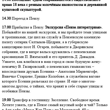
храма 18 века с резным золочёным иконостасом и деревянной
культовой скульптурой.
14.30
Переезд в Пензу.
17.00
Прибытие в Пензу.
Экскурсия «Пенза литературная».
Побывайте на нашей экскурсии, и вы пройдете теми улицами
и тропинками, где шел на службу в Пензенскую казенную
палату сатирик Салтыков-Щедрин, а в губернскую
канцелярию поэт Н. Огарев, побываете в Дворянском
собрании, где в вихре вальса кружились с пензенскими
красавицами П. Вяземский и его приятель Д. Давыдов.
Узнаете, как влюбился в наш город и свою будущую жену-
пензячку В. Гиляровский; о пензенских гимназистах –
впоследствии друзьях Есенина – Анатолии Мариенгофе,
Ванечке Старцеве, Гришке Колобове, в служебном вагоне
которого Есенин разъезжал по стране. И еще о многом-
многом другом, о тайнах, что хранят в себе старые улицы и
особняки Пензы.
19.00
Трансфер в гостиницу. Заселение. Свободное время.
Хотите узнать, где в Пензе самый вкусный кофе и чай? Только
в Арт-кафе «Месье Жан Поль» на Московской, 60 –