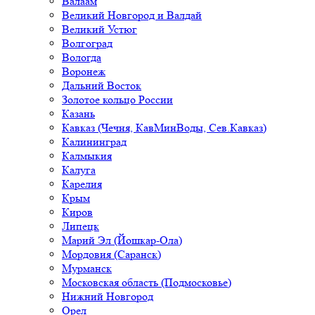
Валаам
Великий Новгород и Валдай
Великий Устюг
Волгоград
Вологда
Воронеж
Дальний Восток
Золотое кольцо России
Казань
Кавказ (Чечня, КавМинВоды, Сев.Кавказ)
Калининград
Калмыкия
Калуга
Карелия
Крым
Киров
Липецк
Марий Эл (Йошкар-Ола)
Мордовия (Саранск)
Мурманск
Московская область (Подмосковье)
Нижний Новгород
Орел