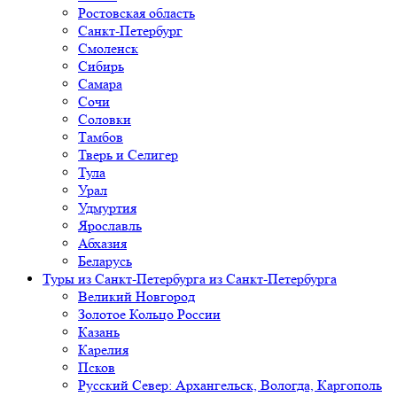
Ростовская область
Санкт-Петербург
Смоленск
Сибирь
Самара
Сочи
Соловки
Тамбов
Тверь и Селигер
Тула
Урал
Удмуртия
Ярославль
Абхазия
Беларусь
Туры из Санкт-Петербурга
из Санкт-Петербурга
Великий Новгород
Золотое Кольцо России
Казань
Карелия
Псков
Русский Север: Архангельск, Вологда, Каргополь