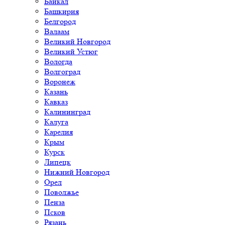
Байкал
Башкирия
Белгород
Валаам
Великий Новгород
Великий Устюг
Вологда
Волгоград
Воронеж
Казань
Кавказ
Калининград
Калуга
Карелия
Крым
Курск
Липецк
Нижний Новгород
Орел
Поволжье
Пенза
Псков
Рязань