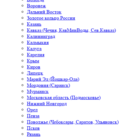
Воронеж
Дальний Восток
Золотое кольцо России
Казань
Кавказ (Чечня, КавМинВоды, Сев.Кавказ)
Калининград
Калмыкия
Калуга
Карелия
Крым
Киров
Липецк
Марий Эл (Йошкар-Ола)
Мордовия (Саранск)
Мурманск
Московская область (Подмосковье)
Нижний Новгород
Орел
Пенза
Поволжье (Чебоксары, Саратов, Ульяновск)
Псков
Рязань