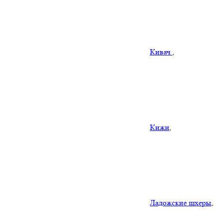
Кивач
,
Кижи
,
Ладожские шхеры
,