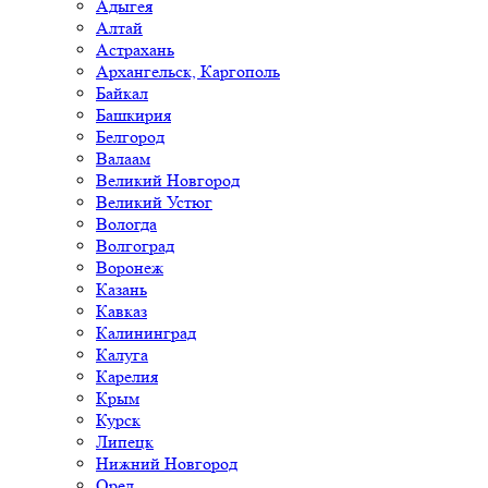
Адыгея
Алтай
Астрахань
Архангельск, Каргополь
Байкал
Башкирия
Белгород
Валаам
Великий Новгород
Великий Устюг
Вологда
Волгоград
Воронеж
Казань
Кавказ
Калининград
Калуга
Карелия
Крым
Курск
Липецк
Нижний Новгород
Орел