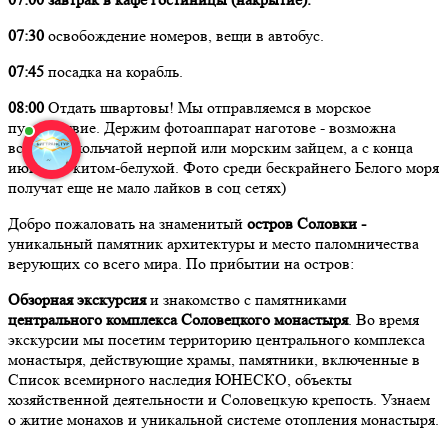
07:30
освобождение номеров, вещи в автобус.
07:45
посадка на корабль.
08:00
Отдать швартовы! Мы отправляемся в морское
путешествие. Держим фотоаппарат наготове - возможна
встреча с кольчатой нерпой или морским зайцем, а с конца
июня и с китом-белухой. Фото среди бескрайнего Белого моря
получат еще не мало лайков в соц сетях)
Добро пожаловать на знаменитый
остров Соловки -
уникальный памятник архитектуры и место паломничества
верующих со всего мира. По прибытии на остров:
Обзорная экскурсия
и знакомство с памятниками
центрального комплекса Соловецкого монастыря
. Во время
экскурсии мы посетим территорию центрального комплекса
монастыря, действующие храмы, памятники, включенные в
Список всемирного наследия ЮНЕСКО, объекты
хозяйственной деятельности и Соловецкую крепость. Узнаем
о житие монахов и уникальной системе отопления монастыря.