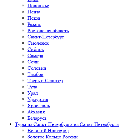
Поволжье
Пенза
Псков
Рязань
Ростовская область
Санкт-Петербург
Смоленск
Сибирь
Самара
Сочи
Соловки
Тамбов
Тверь и Селигер
Тула
Урал
Удмуртия
Ярославль
Абхазия
Беларусь
Туры из Санкт-Петербурга
из Санкт-Петербурга
Великий Новгород
Золотое Кольцо России