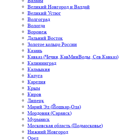
Валаам
Великий Новгород и Валдай
Великий Устюг
Волгоград
Вологда
Воронеж
Дальний Восток
Золотое кольцо России
Казань
Кавказ (Чечня, КавМинВоды, Сев.Кавказ)
Калининград
Калмыкия
Калуга
Карелия
Крым
Киров
Липецк
Марий Эл (Йошкар-Ола)
Мордовия (Саранск)
Мурманск
Московская область (Подмосковье)
Нижний Новгород
Орел