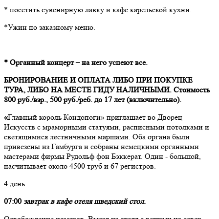
* посетить сувенирную лавку и кафе карельской кухни.
*Ужин по заказному меню.
* Органный концерт – на него успеют все.
БРОНИРОВАНИЕ И ОПЛАТА ЛИБО ПРИ ПОКУПКЕ
ТУРА, ЛИБО НА МЕСТЕ ГИДУ НАЛИЧНЫМИ. Стоимость
800 руб./взр., 500 руб./реб. до 17 лет (включительно).
«
Главный король Кондопоги» приглашает во Дворец
Искусств с мраморными статуями, расписными потолками и
светящимися лестничными маршами. Оба органа были
привезены из Гамбурга и собраны немецкими органными
мастерами фирмы Рудольф фон Бэккерат. Один - большой,
насчитывает около 4500 труб и 67 регистров.
4 день
07:00
завтрак в кафе отеля шведский стол.
Освобождение номеров. Выезд из отеля с вещами на север