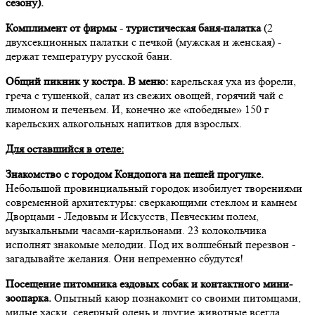
сезону).
Комплимент от фирмы
-
туристическая баня-палатка
(2
двухсекционных палатки с печкой (мужская и женская) -
держат температуру русской бани.
Общий пикник у костра. В меню:
карельская уха из форели,
греча с тушенкой, салат из свежих овощей, горячий чай с
лимоном и печеньем. И, конечно же «победные» 150 г
карельских алкогольных напитков для взрослых.
Для оставшийся в отеле:
Знакомство с городом Кондопога на пешей прогулке.
Небольшой провинциальный городок изобилует творениями
современной архитектуры: сверкающими стеклом и камнем
Дворцами - Ледовым и Искусств, Певческим полем,
музыкальными часами-карильонами. 23 колокольчика
исполнят знакомые мелодии. Под их волшебный перезвон -
загадывайте желания. Они непременно сбудутся!
П
осещение питомника ездовых собак и контактного мини-
зоопарка.
Опытный каюр познакомит со своими питомцами,
милые хаски, северный олень и другие животные всегда