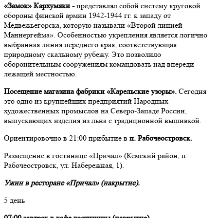
«Замок» Кархумяки -
представлял собой систему круговой
обороны финской армии 1942-1944 гг. к западу от
Медвежьегорска, которую называли «Второй линией
Маннергейма». Особенностью укрепления является логично
выбранная линия переднего края, соответствующая
природному скальному рубежу. Это позволило
оборонительным сооружениям командовать над впереди
лежащей местностью.
Посещение магазина фабрики «Карельские узоры».
Сегодня
это одно из крупнейших предприятий Народных
художественных промыслов на Северо-Западе России,
выпускающих изделия из льна с традиционной вышивкой.
Ориентировочно в 21:00 прибытие в
п. Рабочеостровск.
Размещение в гостинице «Причал» (Кемский район, п.
Рабочеостровск, ул. Набережная, 1).
Ужин в ресторане «Причал» (накрытие).
5 день
07:00 завтрак в кафе гостиницы (накрытие).