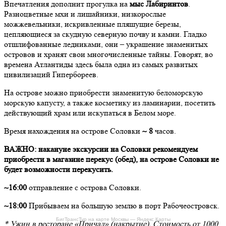
Впечатления дополнит прогулка на
мыс Лабиринтов
.
Разноцветные мхи и лишайники, низкорослые
можжевельники, искривленные пляшущие березы,
цепляющиеся за скудную северную почву и камни. Гладко
отшлифованные ледниками, они – украшение знаменитых
островов и хранят свои многочисленные тайны. Говорят, во
времена Атлантиды здесь была одна из самых развитых
цивилизаций Гипербореев.
На острове можно приобрести знаменитую беломорскую
морскую капусту, а также косметику из ламинарии, посетить
действующий храм или искупаться в Белом море.
Время нахождения на острове Соловки
~ 8
часов.
ВАЖНО: накануне экскурсии на Соловки рекомендуем
приобрести в магазине перекус (обед), на острове Соловки не
будет возможности перекусить.
~16:00
отправление с острова Соловки.
~18:00
Прибываем на большую землю в порт Рабочеостровск.
БигТрансТур на карте Москвы — Яндекс Карты
* Ужин в ресторане «Причал» (накрытие). Стоимость от 1000