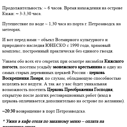
Продолжительность: ~ 6 часов. Время нахождения на острове
Кижи:
~
3-3,30 часа.
Путешествие по воде ~ 1,30 часа из порта г. Петрозаводск на
метеорах.
И вот перед нами – объект Всемирного культурного и
природного наследия ЮНЕСКО с 1990 года, храмовый
комплекс, построенный практически без единого гвоздя.
Узнаем обо всех его секретах при осмотре ансамбля
Кижского
погоста
, посетим усадьбу
заонежского крестьянина
и одну из
самых старых деревянных церквей России -
церковь
Воскрешения Лазаря
, по слухам, обладающую способностью
исцелять все недуги. А так же у вас будет уникальная
возможность посетить
Церковь Преображения Господня
,
открытую после долгих реставрационных работ (вход в
церковь оплачивается дополнительно на острове по желанию).
~20:30
возвращение в порт Петрозаводска.
*
Ужин в кафе отеля по заказному меню – оплата на
ресепшене отеля.