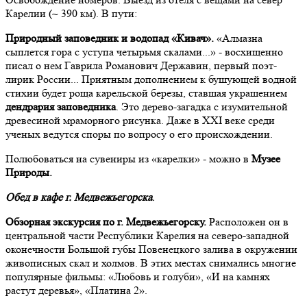
Карелии (~ 390 км). В пути:
Природный заповедник и водопад «Кивач».
«Алмазна
сыплется гора с уступа четырьмя скалами...» - восхищенно
писал о нем Гаврила Романович Державин, первый поэт-
лирик России... Приятным дополнением к бушующей водной
стихии будет роща карельской березы, ставшая украшением
дендрария
заповедника
. Это дерево-загадка с изумительной
древесиной мраморного рисунка. Даже в XXI веке среди
ученых ведутся споры по вопросу о его происхождении.
Полюбоваться на сувениры из «карелки» - можно в
Музее
Природы.
Обед в кафе г. Медвежьегорска
.
Обзорная экскурсия по г. Медвежьегорску.
Расположен он в
центральной части Республики Карелия на северо-западной
оконечности Большой губы Повенецкого залива в окружении
живописных скал и холмов. В этих местах снимались многие
популярные фильмы: «Любовь и голуби», «И на камнях
растут деревья», «Платина 2».