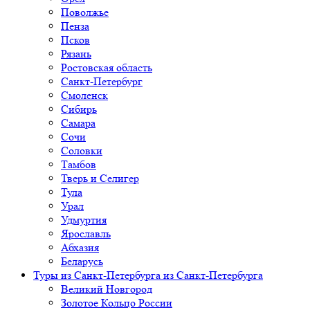
Поволжье
Пенза
Псков
Рязань
Ростовская область
Санкт-Петербург
Смоленск
Сибирь
Самара
Сочи
Соловки
Тамбов
Тверь и Селигер
Тула
Урал
Удмуртия
Ярославль
Абхазия
Беларусь
Туры из Санкт-Петербурга
из Санкт-Петербурга
Великий Новгород
Золотое Кольцо России