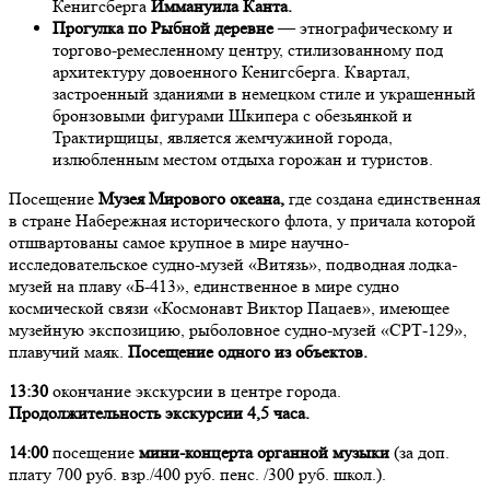
Кенигсберга
Иммануила Канта.
Прогулка по
Рыбной деревне
— этнографическому и
торгово-ремесленному центру, стилизованному под
архитектуру довоенного Кенигсберга. Квартал,
застроенный зданиями в немецком стиле и украшенный
бронзовыми фигурами Шкипера с обезьянкой и
Трактирщицы, является жемчужиной города,
излюбленным местом отдыха горожан и туристов.
Посещение
Музея Мирового океана,
где создана единственная
в стране Набережная исторического флота, у причала которой
отшвартованы самое крупное в мире научно-
исследовательское судно-музей «Витязь», подводная лодка-
музей на плаву «Б-413», единственное в мире судно
космической связи «Космонавт Виктор Пацаев», имеющее
музейную экспозицию, рыболовное судно-музей «СРТ-129»,
плавучий маяк.
Посещение одного из объектов.
13:30
окончание экскурсии в центре города.
Продолжительность экскурсии 4,5 часа.
14:00
посещение
мини-концерта органной музыки
(за доп.
плату 700 руб. взр./400 руб. пенс. /300 руб. школ.).