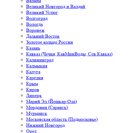
Валаам
Великий Новгород и Валдай
Великий Устюг
Волгоград
Вологда
Воронеж
Дальний Восток
Золотое кольцо России
Казань
Кавказ (Чечня, КавМинВоды, Сев.Кавказ)
Калининград
Калмыкия
Калуга
Карелия
Крым
Киров
Липецк
Марий Эл (Йошкар-Ола)
Мордовия (Саранск)
Мурманск
Московская область (Подмосковье)
Нижний Новгород
Орел