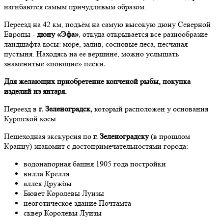
изгибаются самым причудливым образом.
Переезд на 42 км, подъём на самую высокую дюну Северной
Европы -
дюну «Эфа»
, откуда открывается все разнообразие
ландшафта косы: море, залив, сосновые леса, песчаная
пустыня. Находясь на ее вершине, можно услышать
знаменитые «поющие» пески
.
Для желающих приобретение копченой рыбы, покупка
изделий из янтаря.
Переезд в
г. Зеленоградск,
который расположен у основания
Куршской косы.
Пешеходная экскурсия по
г. Зеленоградску
(в прошлом
Кранцу) знакомит с достопримечательностями города:
водонапорная башня 1905 года постройки
вилла Крелля
аллея Дружбы
Бювет Королевы Луизы
неоготическое здание Почтамта
сквер Королевы Луизы