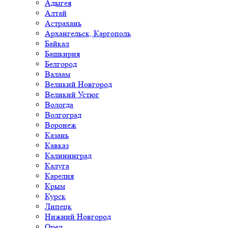
Адыгея
Алтай
Астрахань
Архангельск, Каргополь
Байкал
Башкирия
Белгород
Валаам
Великий Новгород
Великий Устюг
Вологда
Волгоград
Воронеж
Казань
Кавказ
Калининград
Калуга
Карелия
Крым
Курск
Липецк
Нижний Новгород
Орел