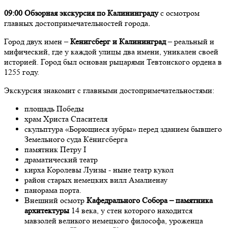
09:00
Обзорная экскурсия по Калининграду
с осмотром
главных достопримечательностей города
.
Город двух имен –
Кенигсберг и Калининград
– реальный и
мифический, где у каждой улицы два имени, уникален своей
историей. Город был основан рыцарями Тевтонского ордена в
1255 году.
Экскурсия знакомит с главными достопримечательностями:
площадь Победы
храм Христа Спасителя
скульптура «Борющиеся зубры» перед зданием бывшего
Земельного суда Кёнигсберга
памятник Петру I
драматический театр
кирха Королевы Луизы - ныне театр кукол
район старых немецких вилл Амалиенау
панорама порта.
Внешний осмотр
Кафедрального Собора – памятника
архитектуры
14 века, у стен которого находится
мавзолей великого немецкого философа, уроженца