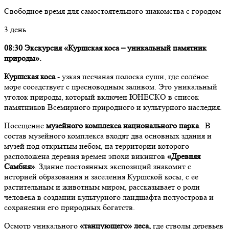
Свободное время для самостоятельного знакомства с городом
3 день
08:30
Экскурсия «Куршская коса – уникальный памятник
природы».
Куршская коса
- узкая песчаная полоска суши, где солёное
море соседствует с пресноводным заливом. Это уникальный
уголок природы, который включен ЮНЕСКО в список
памятников Всемирного природного и культурного наследия.
Посещение
музейного комплекса национального парка
. В
состав музейного комплекса входят два основных здания и
музей под открытым небом, на территории которого
расположена деревня времен эпохи викингов
«Древняя
Самбия»
. Здание постоянных экспозиций знакомит с
историей образования и заселения Куршской косы, с ее
растительным и животным миром, рассказывает о роли
человека в создании культурного ландшафта полуострова и
сохранении его природных богатств.
Осмотр уникального
«танцующего» леса,
где стволы деревьев