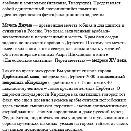
арабами и монголами (ильханы, Тимуриды). Представляет
собой единственный сохранившийся памятник
древнеперсидского фортификационного зодчества.
Мечеть Джума
— древнейшая мечеть (общая и для шиитов и
суннитов) в России. Это храм, захваченный арабами-
захватчиками и переделанный в мечеть. Храм был создан
задолго до появления арабов в Дербенте. Поэтому эта мечеть
имеет вход с юга, а не с севера, как должно быть у мечетей.
Об этом впервые написал Амри Шихсаидов в книге
«Дагестанские святыни». Перед мечетью —
медресе XV века.
Также во время экскурсии Вы увидите символ города –
Дербентский маяк
, набережную Дербент-2000 и
знаменитый
некрополь «Кырхляр»
с гробницами 7-12 вв. неких 40
шахидов-мучеников – самая красивая легенда Дербента. О
широкой популярности Кирхляра как святилища говорит тот
факт, что еще в древние времена арабы считали погребенных
здесь своими сыновьями, персияне - своими соплеменниками,
азербайджанцы - своими сородичами и даже русский купец
Федот Котов, под впечатлением увиденного и услышанного о
сорока мучениках-шахидах, уезжая из города, тайком от своих
спутников поклонился святым могилам.