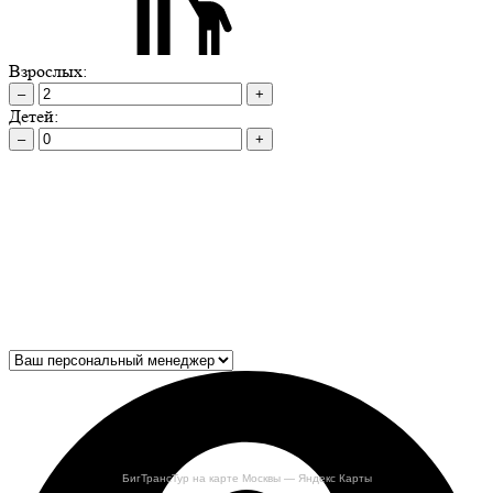
Взрослых:
–
+
Детей:
–
+
БигТрансТур на карте Москвы — Яндекс Карты