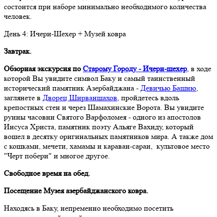
состоится при наборе минимально необходимого количества
человек.
День 4: Ичери-Шехер + Музей ковра
Завтрак.
Обзорная экскурсия по
Старому Городу - Ичери-шехер
, в ходе
которой Вы увидите символ Баку и самый таинственный
исторический памятник Азербайджана -
Девичью Башню
,
заглянете в
Дворец Ширваншахов
, пройдетесь вдоль
крепостных стен и через Шамахинские Ворота. Вы увидите
руины часовни Святого Варфоломея - одного из апостолов
Иисуса Христа, памятник поэту Альяге Вахиду, который
вошел в десятку оригинальных памятников мира. А также дом
с кошками, мечети, хамамы и караван-сараи, культовое место
"Черт побери" и многое другое.
Свободное время на обед.
Посещение Музея азербайджанского ковра.
Находясь в Баку, непременно необходимо посетить