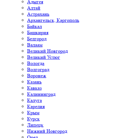
Адыгея
Алтай
Астрахань
Архангельск, Каргополь
Байкал
Башкирия
Белгород
Валаам
Великий Новгород
Великий Устюг
Вологда
Волгоград
Воронеж
Казань
Кавказ
Калининград
Калуга
Карелия
Крым
Курск
Липецк
Нижний Новгород
Орел