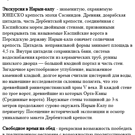
Экскурсия в Нарын-калу
- знаменитую, охраняемую
ЮНЕСКО крепость эпохи Сасанидов. Древняя, доарабская
цитадель, часть Дербентской крепости, соединённая с
Каспийским морем двойными стенами, призванными
перекрывать так называемые Каспийские ворота в
Персидскую державу. Нарын-кала означает солнечная
крепость. Цитадель неправильной формы занимает площадь в
4,5 га. Внутри цитадели сохранились бани, система
водоснабжения крепости из керамических труб, руины
шахского дворца — большой входной портал и часть стен.
Загадочное крестообразное углубление, выложенное
каменной кладкой, долгое время считали цистерной для воды,
но нынешние исследователи склонны полагать, что это
древнейший раннехристианский храм V века. В каждой стене
по трое ворот, древнейшие из которых Орта-Каны
(Срединные ворота). Наружные стены толщиной до 3-х
метров продолжают сурово окружать Нарын-Калу по
периметру. Посещение исторической экспозиции и осмотр
уникального макета Дербентской крепости.
Свободное время на обед
- прекрасная возможность пообедать
в традиционном ресторане c возможностью продегустировать