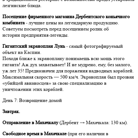
лезгинские блюда.
Посещение фирменного магазина Дербентского коньячного
комбината
- лучшие цены на легендарную продукцию.
Советуем посмотреть перед посещением ролик об
истории предприятия-легенды.
Гигантский экраноплан Лунь
- самый фотографируемый
объект на Каспии.
Походя ближе к экраноплану понимаешь всю мощь этого
гиганта! Аж дух захватывает! И не мудрено, ему, без малого,
уж лет 35! Предназначен для поражения надводных кораблей.
Максимальная скорость — 500 км/ч. Экраноплан был прозван
«убийцей авианосцев» за свою специализацию в
уничтожении этих кораблей.
День 7: Возвращение домой
Завтрак.
Отправление в Махачкалу
(Дербент → Махачкала: 130 км).
Свободное время в Махачкале
(при его наличии в