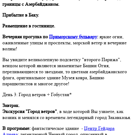
границы с Азербайджаном.
Прибытие в Баку.
Размещение в гостинице.
Вечерняя прогулка по
Приморскому бульвару
:
яркие огни,
оживленные улицы и проспекты, морской ветер и вечерние
волны!
Вы увидите великолепную подсветку "второго Парижа",
венцом которой являются знаменитые Башни Огня,
переливающиеся то звездами, то цветами азербайджанского
флага, оригинальное здание Музея ковра, Башню
парашютистов и многое другое!
День 3: Город ветров + Гобустан*
Завтрак.
Экскурсия "Город ветров"
, в ходе которой Вы узнаете, как
возник и менялся со временем легендарный город Закавказья.
В программе:
фантастическое здание -
Центр Гейдара
Алиева
; легендарный Черный город, описанный в