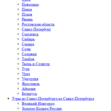
Поволжье
Пенза
Псков
Рязань
Ростовская область
Санкт-Петербург
Смоленск
Сибирь
Самара
Сочи
Соловки
Тамбов
Тверь и Селигер
Тула
Урал
Удмуртия
Ярославль
Абхазия
Беларусь
Туры из Санкт-Петербурга
из Санкт-Петербурга
Великий Новгород
Золотое Кольцо России