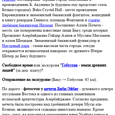
произведениях Б. Акунина (в будущем ему предстоит стать
Белым городом); Baku Crystal Hall - место проведения
Евровидения и знаменитый бакинский флагшток, вошедший
в книгу рекордов Гиннеса; площадь Фонтанов и
горячо
любимая бакинцами Низами
. Посещение Аллеи Почета -
места, где похоронены известные люди Баку, среди которых
Президент Азербайджана Гейдар Алиев и Муслим Магомаев,
и аллея Шехидов. Знаменитый бакинский фуникулер и
Нагорный парк
- самая высокая часть города, откуда
открывается великолепная панорама: от древнего Ичери-
Шехер до Баку будущего.
Свободное время
или экскурсия
"
Гобустан
- земля древних
людей"
(за доп. плату)*.
Отправление на экскурсию
(Баку → Гобустан: 65 км).
По дороге -
фотостоп у
мечети Биби-Эйбят
- духовного центра
мусульман Востока и одного из главных памятников
исламской архитектуры Азербайджана. Согласно преданию,
мечеть была построена над гробницей дочери Мусы аль-
Козима, являющегося седьмым шиитским имамом. Кроме
того, здесь же находится захоронение няни Укеймы ханум и