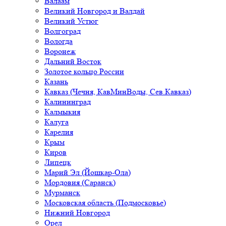
Валаам
Великий Новгород и Валдай
Великий Устюг
Волгоград
Вологда
Воронеж
Дальний Восток
Золотое кольцо России
Казань
Кавказ (Чечня, КавМинВоды, Сев.Кавказ)
Калининград
Калмыкия
Калуга
Карелия
Крым
Киров
Липецк
Марий Эл (Йошкар-Ола)
Мордовия (Саранск)
Мурманск
Московская область (Подмосковье)
Нижний Новгород
Орел