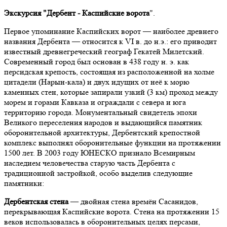
Экскурсия "Дербент - Каспийские ворота
".
Первое упоминание Каспийских ворот — наиболее древнего
названия Дербента — относится к VI в. до н.э.: его приводит
известный древнегреческий географ Гекатей Милетский.
Современный город был основан в 438 году н. э. как
персидская крепость, состоящая из расположенной на холме
цитадели (Нарын-кала) и двух идущих от неё к морю
каменных стен, которые запирали узкий (3 км) проход между
морем и горами Кавказа и ограждали с севера и юга
территорию города. Монументальный свидетель эпохи
Великого переселения народов и выдающийся памятник
оборонительной архитектуры, Дербентский крепостной
комплекс выполнял оборонительные функции на протяжении
1500 лет. В 2003 году ЮНЕСКО признало Всемирным
наследием человечества старую часть Дербента с
традиционной застройкой, особо выделив следующие
памятники:
Дербентская стена
— двойная стена времён Сасанидов,
перекрывающая Каспийские ворота. Стена на протяжении 15
веков использовалась в оборонительных целях персами,