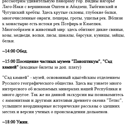
рассмотрим удивительную панораму гор. Видны нагорье
Лаго-Наки с вершинами Оштен и Абадзеш, Тыбгинский и
Чугушский хребты. Здесь крутые склоны, глубокие балки,
многочисленные овраги, пещеры, гроты, ущелья рек. Вблизи
к монастырю есть истоки рек Псефирь и Камелюк.
Многообразен и животный мир: здесь обитают дикие свиньи,
козы, медведи, волки, лисы, шакалы, барсуки, куницы, зайцы,
белки.
~14:00 Обед.
~15:00 Посещение частных музеев "Паноптикум", "Сад
камней"
(входные билеты за доп. плату)
"Сад камней" - музей, основанный адыгейским отделением
Русского географического общества. Здесь вы узнаете много
интересного об ископаемых минералах нашей Республики и
много другое. Так же на данной экскурсии вы познакомитесь
с аммонитами и другими жителями древнего океана "Тетис",
услышите неординарные исторические рассказы о здешних
местах и версии ученых о происхождении дольменов.
~18:00 Ужин.