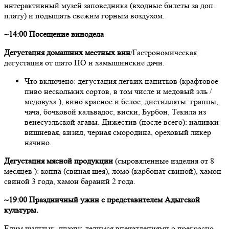
интерактивный музей заповедника (входные билеты за доп.
плату) и подышать свежим горным воздухом.
~14:00 Посещение винодела
Дегустация домашних местных вин
/Гастрономическая
дегустация от шато ПО и хамышинские дачи.
Что включено: дегустация легких напитков (крафтовое
пиво нескольких сортов, в том числе и медовый эль /
медовуха ), вино красное и белое, дистилляты: граппы,
чача, бочковой кальвадос, виски, Бурбон, Текила из
венесуэльской агавы. Дижестив (после всего): наливки
вишневая, кизил, черная смородина, ореховый ликер
начино.
Дегустация мясной продукции
(сыровяленные изделия от 8
месяцев ): коппа (свиная шея), ломо (карбонат свиной), хамон
свиной 3 года, хамон бараний 2 года.
~19:00 Праздничный ужин с представителем Адыгской
культуры.
Едим шашлык, шурпу, делимся впечатлениями о прекрасно