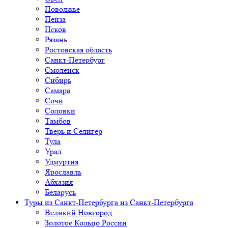
Поволжье
Пенза
Псков
Рязань
Ростовская область
Санкт-Петербург
Смоленск
Сибирь
Самара
Сочи
Соловки
Тамбов
Тверь и Селигер
Тула
Урал
Удмуртия
Ярославль
Абхазия
Беларусь
Туры из Санкт-Петербурга
из Санкт-Петербурга
Великий Новгород
Золотое Кольцо России