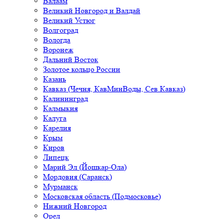
Валаам
Великий Новгород и Валдай
Великий Устюг
Волгоград
Вологда
Воронеж
Дальний Восток
Золотое кольцо России
Казань
Кавказ (Чечня, КавМинВоды, Сев.Кавказ)
Калининград
Калмыкия
Калуга
Карелия
Крым
Киров
Липецк
Марий Эл (Йошкар-Ола)
Мордовия (Саранск)
Мурманск
Московская область (Подмосковье)
Нижний Новгород
Орел