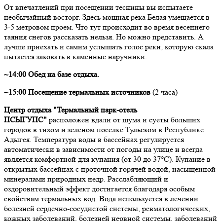
От впечатлений при посещении теснины вы испытаете
необычайный восторг. Здесь мощная река Белая умещается в
3-5 метровом проем. Что тут происходит во время весеннего
таяния снегов рассказать нельзя. Но можно представить. А
лучше приехать и самим услышать голос реки, которую скала
пытается заковать в каменные наручники.
~14:00 Обед на базе отдыха.
~15:00 Посещение термальных источников
(2 часа)
Центр отдыха "Термальный парк-отель
ПСЫГУПС"
расположен вдали от шума и суеты больших
городов в тихом и зеленом поселке Тульском в Республике
Адыгея. Температура воды в бассейнах регулируется
автоматически в зависимости от погоды на улице и всегда
является комфортной для купания (от 30 до 37°С). Купание в
открытых бассейнах с проточной горячей водой, насыщенной
минералами природных недр. Расслабляющий и
оздоровительный эффект достигается благодаря особым
свойствам термальных вод. Вода используется в лечении
болезней сердечно-сосудистой системы, ревматологических,
кожных заболеваний, болезней нервной системы, заболеваний