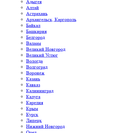
Адыгея
Алтай
Астрахань
Архангельск, Каргополь
Байкал
Башкирия
Белгород
Валаам
Великий Новгород
Великий Устюг
Вологда
Волгоград
Воронеж
Казань
Кавказ
Калининград
Калуга
Карелия
Крым
Курск
Липецк
Нижний Новгород
Орел