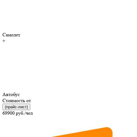
Самолет
+
Автобус
Стоимость от
(прайс-лист)
69900
руб./чел