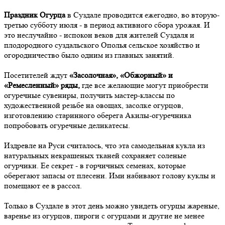
Праздник Огурца
в Суздале проводится ежегодно, во вторую-
третью субботу июля - в период активного сбора урожая. И
это неслучайно - испокон веков для жителей Суздаля и
плодородного суздальского Ополья сельское хозяйство и
огородничество было одним из главных занятий.
Посетителей ждут
«Засолочная», «Обжорный» и
«Ремесленный» ряды,
где все желающие могут приобрести
огуречные сувениры, получить мастер-классы по
художественной резьбе на овощах, засолке огурцов,
изготовлению старинного оберега Акилы-огуречника
попробовать огуречные деликатесы.
Издревле на Руси считалось, что эта самодельная кукла из
натуральных некрашеных тканей сохраняет соленые
огурчики. Ее секрет - в горчичных семенах, которые
оберегают запасы от плесени. Ими набивают голову куклы и
помещают ее в рассол.
Только в Суздале в этот день можно увидеть огурцы жареные,
варенье из огурцов, пироги с огурцами и другие не менее