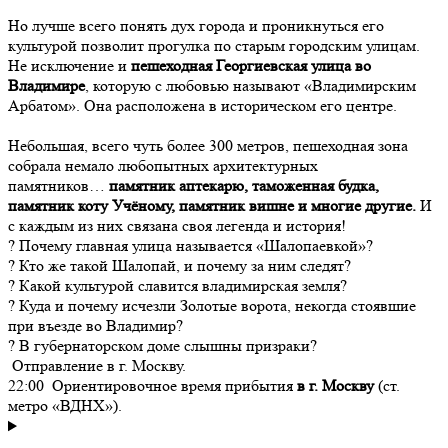
Но лучше всего понять дух города и проникнуться его
культурой позволит прогулка по старым городским улицам.
Не исключение и
пешеходная Георгиевская улица во
Владимире
, которую с любовью называют «Владимирским
Арбатом». Она расположена в историческом его центре.
Небольшая, всего чуть более 300 метров, пешеходная зона
собрала немало любопытных архитектурных
памятников…
памятник аптекарю, таможенная будка,
памятник коту Учёному, памятник вишне и многие другие.
И
с каждым из них связана своя легенда и история!
? Почему главная улица называется «Шалопаевкой»?
? Кто же такой Шалопай, и почему за ним следят?
? Какой культурой славится владимирская земля?
? Куда и почему исчезли Золотые ворота, некогда стоявшие
при въезде во Владимир?
? В губернаторском доме слышны призраки?
Отправление в г. Москву.
22:00 Ориентировочное время прибытия
в г. Москву
(ст.
метро «ВДНХ»).