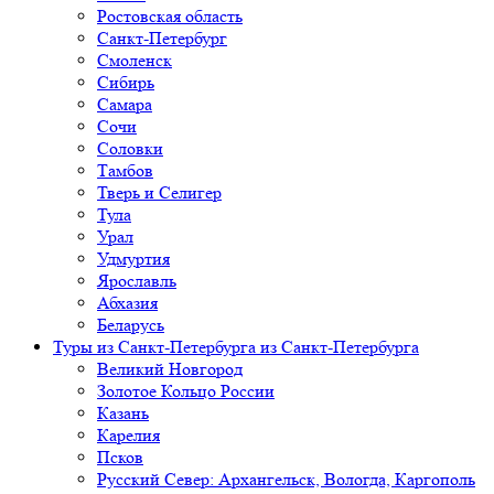
Ростовская область
Санкт-Петербург
Смоленск
Сибирь
Самара
Сочи
Соловки
Тамбов
Тверь и Селигер
Тула
Урал
Удмуртия
Ярославль
Абхазия
Беларусь
Туры из Санкт-Петербурга
из Санкт-Петербурга
Великий Новгород
Золотое Кольцо России
Казань
Карелия
Псков
Русский Север: Архангельск, Вологда, Каргополь