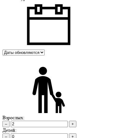
Взрослых:
–
+
Детей:
–
+