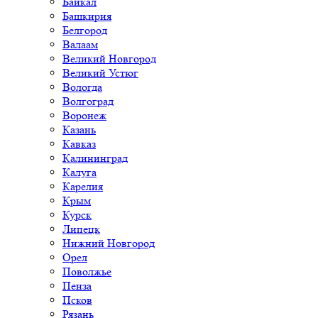
Байкал
Башкирия
Белгород
Валаам
Великий Новгород
Великий Устюг
Вологда
Волгоград
Воронеж
Казань
Кавказ
Калининград
Калуга
Карелия
Крым
Курск
Липецк
Нижний Новгород
Орел
Поволжье
Пенза
Псков
Рязань