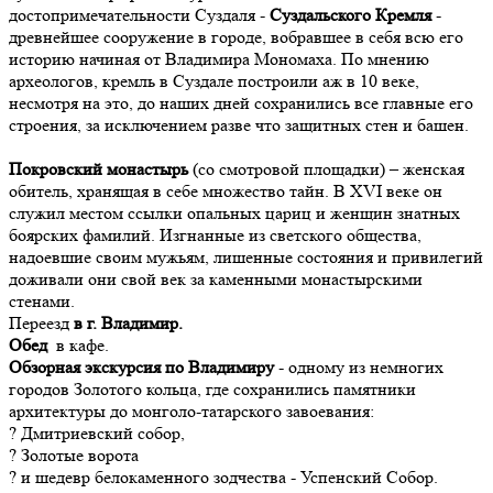
достопримечательности Суздаля -
Суздальского Кремля
-
древнейшее сооружение в городе, вобравшее в себя всю его
историю начиная от Владимира Мономаха. По мнению
археологов, кремль в Суздале построили аж в 10 веке,
несмотря на это, до наших дней сохранились все главные его
строения, за исключением разве что защитных стен и башен.
Покровский монастырь
(со смотровой площадки) – женская
обитель, хранящая в себе множество тайн. В XVI веке он
служил местом ссылки опальных цариц и женщин знатных
боярских фамилий. Изгнанные из светского общества,
надоевшие своим мужьям, лишенные состояния и привилегий
доживали они свой век за каменными монастырскими
стенами.
Переезд
в г. Владимир.
Обед
в кафе.
Обзорная экскурсия по Владимиру
- одному из немногих
городов Золотого кольца, где сохранились памятники
архитектуры до монголо-татарского завоевания:
? Дмитриевский собор,
? Золотые ворота
? и шедевр белокаменного зодчества - Успенский Собор.