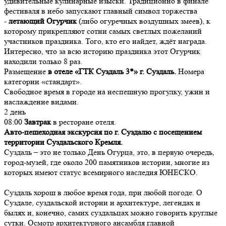
удивительные кулинарные изыски. Традиционно в финале
фестиваля в небо запускают главный символ торжества
-
летающий Огурчик
(либо огуречных воздушных змеев), к
которому прикрепляют сотни самых светлых пожеланий
участников праздника. Того, кто его найдет, ждёт награда.
Интересно, что за всю историю праздника этот Огурчик
находили только 8 раз.
Размещение
в отеле «ГТК Суздаль 3*» г. Суздаль.
Номера
категории «стандарт».
Свободное время в городе на неспешную прогулку, ужин и
наслаждение видами.
2 день
08:00
Завтрак
в ресторане отеля.
Авто-пешеходная экскурсия по г. Суздалю с посещением
территории Суздальского Кремля.
Суздаль – это не только День Огурца, это, в первую очередь,
город-музей, где около 200 памятников истории, многие из
которых имеют статус всемирного наследия ЮНЕСКО.
Суздаль хорош в любое время года, при любой погоде. О
Суздале, суздальской истории и архитектуре, легендах и
былях и, конечно, самих суздальцах можно говорить круглые
сутки. Осмотр архитектурного ансамбля главной