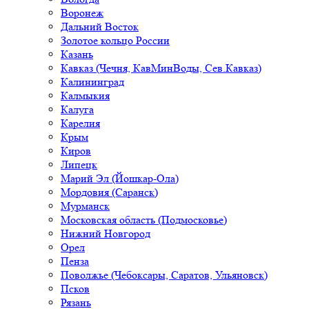
Воронеж
Дальний Восток
Золотое кольцо России
Казань
Кавказ (Чечня, КавМинВоды, Сев.Кавказ)
Калининград
Калмыкия
Калуга
Карелия
Крым
Киров
Липецк
Марий Эл (Йошкар-Ола)
Мордовия (Саранск)
Мурманск
Московская область (Подмосковье)
Нижний Новгород
Орел
Пенза
Поволжье (Чебоксары, Саратов, Ульяновск)
Псков
Рязань