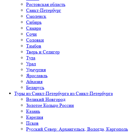
Ростовская область
Санкт-Петербург
Смоленск
Сибирь
Самара
Сочи
Соловки
Тамбов
Тверь и Селигер
Тула
Урал
Удмуртия
Ярославль
Абхазия
Беларусь
Туры из Санкт-Петербурга
из Санкт-Петербурга
Великий Новгород
Золотое Кольцо России
Казань
Карелия
Псков
Русский Север: Архангельск, Вологда, Каргополь