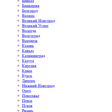
Байкал
Башкирия
Белгород
Валаам
Великий Новгород
Великий Устюг
Вологда
Волгоград
Воронеж
Казань
Кавказ
Калининград
Калуга
Карелия
Крым
Курск
Липецк
Нижний Новгород
Орел
Поволжье
Пенза
Псков
Рязань