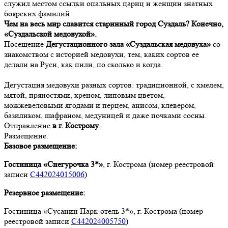
служил местом ссылки опальных цариц и женщин знатных
боярских фамилий.
Чем на весь мир славится старинный город Суздаль? Конечно,
«Суздальской медовухой».
Посещение
Дегустационного зала «Суздальская медовуха»
со
знакомством с историей медовухи, тем, каких сортов ее
делали на Руси, как пили, по сколько и когда.
Дегустация медовухи разных сортов: традиционной, с хмелем,
мятой, пряностями, хреном, липовым цветом,
можжевеловыми ягодами и перцем, анисом, клевером,
базиликом, шафраном, медуницей и даже почками сосны.
Отправление
в г. Кострому
.
Размещение.
Базовое размещение:
Гостиница «Снегурочка 3*»
, г. Кострома
(номер реестровой
записи
С442024015006
)
Резервное размещение:
Гостиница «Сусанин Парк-отель 3*», г. Кострома
(номер
реестровой записи
С442024005750
)