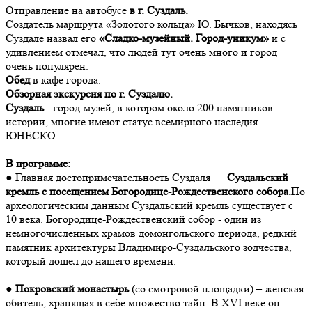
Отправление на автобусе
в г. Суздаль.
Создатель маршрута «Золотого кольца» Ю. Бычков, находясь
Суздале назвал его
«Сладко-музейный. Город-уникум»
и с
удивлением отмечал, что людей тут очень много и город
очень популярен.
Обед
в кафе города.
Обзорная экскурсия по г. Суздалю.
Суздаль
- город-музей, в котором около 200 памятников
истории, многие имеют статус всемирного наследия
ЮНЕСКО.
В программе:
● Главная достопримечательность Суздаля —
Суздальский
кремль с посещением Богородице-Рождественского собора.
По
археологическим данным Суздальский кремль существует с
10 века. Богородице-Рождественский собор - один из
немногочисленных храмов домонгольского периода, редкий
памятник архитектуры Владимиро-Суздальского зодчества,
который дошел до нашего времени.
●
Покровский монастырь
(со смотровой площадки) – женская
обитель, хранящая в себе множество тайн. В XVI веке он