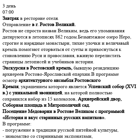
3 день
07:00
Завтрак
в ресторане отеля.
Отправление
в г. Ростов Великий.
Ростов не спроста назван Великим, ведь его упоминания
датируются в летописях 862 годом.Безмятежное озеро Неро,
строгие и нарядные монастыри, тихие улочки и величавый
кремль помогают оторваться от суеты и прикоснуться к
становлению Руси и православия, вживую перелистать
страницы летописей и учебников истории.
Экскурсия в Ростовский кремль,
бывшую резиденцию
архиереев Ростово-Ярославской епархии.В программе
осмотр
архитектурного ансамбля Ростовского
Кремля
, украшением которого является
Успенский собор (XVI
в.) с уникальной звонницей
, на которой полностью
сохранился набор из 15 колоколов,
Архиерейский двор,
Соборная площадь и Митрополичий сад.
Посещение Медоварни в Ростове Великом с программой
«История и вкус старинных русских напитков».
В программе:
- погружение в традиции русской питейной культуры,
- знакомство со старинными экспонатами,