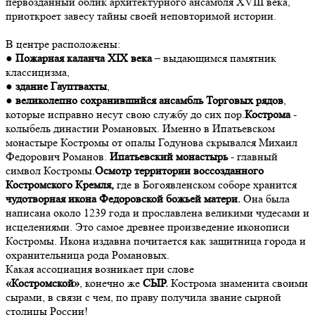
первозданный облик архитектурного ансамбля XVIII века,
приоткроет завесу тайны своей неповторимой истории.
В центре расположены:
●
Пожарная каланча XIX века
– выдающимся памятник
классицизма,
●
здание Гауптвахты
,
●
великолепно сохранившийся ансамбль Торговых рядов
,
которые исправно несут свою службу до сих пор.
Кострома
-
колыбель династии Романовых. Именно в Ипатьевском
монастыре Костромы от опалы Годунова скрывался Михаил
Федорович Романов.
Ипатьевский монастырь
- главный
символ Костромы.
Осмотр территории воссозданного
Костромского Кремля,
где в Богоявленском соборе хранится
чудотворная икона Федоровской божьей матери.
Она была
написана около 1239 года и прославлена великими чудесами и
исцелениями. Это самое древнее произведение иконописи
Костромы. Икона издавна почитается как защитница города и
охранительница рода Романовых.
Какая ассоциация возникает при слове
«Костромской»
, конечно же
СЫР.
Кострома знаменита своими
сырами, в связи с чем, по праву получила звание сырной
столицы России!