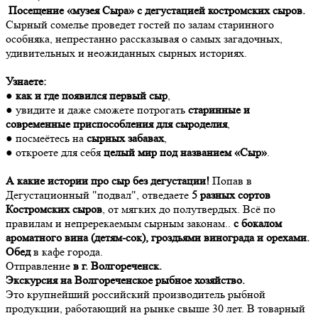
Посещение «музея Сыра» с дегустацией костромских сыров.
Сырный сомелье проведет гостей по залам старинного
особняка, непрестанно рассказывая о самых загадочных,
удивительных и неожиданных сырных историях.
Узнаете:
●
как и где появился первый сыр
,
● увидите и даже сможете потрогать
старинные и
современные приспособления для сыроделия
,
● посмеётесь на
сырных забавах
,
● откроете для себя
целый мир под названием «Сыр»
.
А какие истории про сыр без дегустации!
Попав в
Дегустационный "подвал", отведаете
5 разных сортов
Костромских сыров
, от мягких до полутвердых. Всё по
правилам и непререкаемым сырным законам..
с бокалом
ароматного вина (детям-сок), гроздьями винограда и орехами.
Обед
в кафе города.
Отправление
в г. Волгореченск.
Экскурсия на Волгореченское рыбное хозяйство.
Это крупнейший российский производитель рыбной
продукции, работающий на рынке свыше 30 лет. В товарный