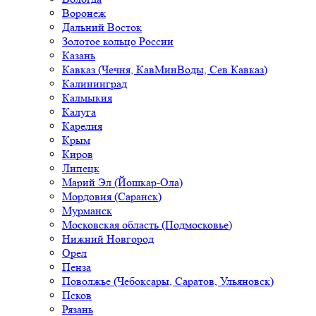
Воронеж
Дальний Восток
Золотое кольцо России
Казань
Кавказ (Чечня, КавМинВоды, Сев.Кавказ)
Калининград
Калмыкия
Калуга
Карелия
Крым
Киров
Липецк
Марий Эл (Йошкар-Ола)
Мордовия (Саранск)
Мурманск
Московская область (Подмосковье)
Нижний Новгород
Орел
Пенза
Поволжье (Чебоксары, Саратов, Ульяновск)
Псков
Рязань