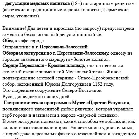
-
дегустация медовых напитков
(18+) по старинным рецептам
(авторские и традиционные медовые напитки, фермерские
сыры, угощения).
Внимание! Для детей и взрослых (по запросу) предусмотрена
замена на безалкогольный дегустационный сет.
Обед
в кафе города.
Отправление в
г. Переславль-Залесский
.
Обзорная экскурсия по г. Переславлю-Залесскому,
одному из
городов знаменитого маршрута «Золотое кольцо».
Сердце Переславля - Красная площадь
, она на несколько
столетий старше знаменитой Московской тезки. Живое
подтверждение местной старины - Спасо-Преображенский
собор, заложенный Юрием Долгоруким в 1152 году.
Это старейшее сооружение Северо-Восточной
Руси, дошедшее до наших дней.
Гастрономическая программа в Музее «Царство Ряпушки»,
посвященного знаменитой рыбке ряпушке, которая украшает
герб города и называется в народе «царской сельдью».
В ходе экскурсии поведают, каким способом ее добывали, как
солили и заготавливали впрок. Узнаете много удивительных,
а порой даже нереальных фактов о красивейшем и загадочном