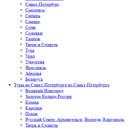
Санкт-Петербург
Смоленск
Сибирь
Самара
Сочи
Соловки
Тамбов
Тверь и Селигер
Тула
Урал
Удмуртия
Ярославль
Абхазия
Беларусь
Туры из Санкт-Петербурга
из Санкт-Петербурга
Великий Новгород
Золотое Кольцо России
Казань
Карелия
Псков
Русский Север: Архангельск, Вологда, Каргополь
Тверь и Селигер