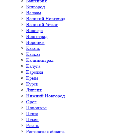
Башкирия
Белгород
Валаам
Великий Новгород
Великий Устюг
Вологда
Волгоград
Воронеж
Казань
Кавказ
Калининград
Калуга
Карелия
Крым
Курск
Липецк
Нижний Новгород
Орел
Поволжье
Пенза
Псков
Рязань
Ростовская область