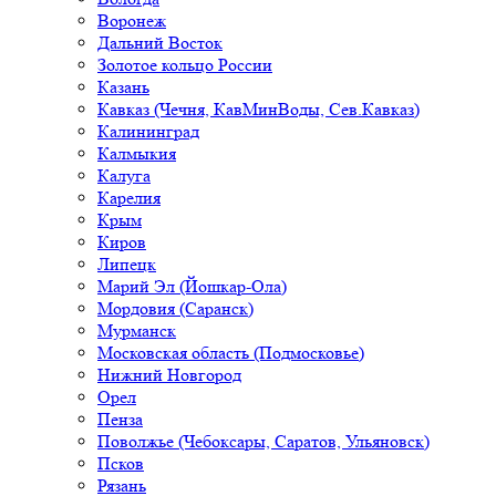
Воронеж
Дальний Восток
Золотое кольцо России
Казань
Кавказ (Чечня, КавМинВоды, Сев.Кавказ)
Калининград
Калмыкия
Калуга
Карелия
Крым
Киров
Липецк
Марий Эл (Йошкар-Ола)
Мордовия (Саранск)
Мурманск
Московская область (Подмосковье)
Нижний Новгород
Орел
Пенза
Поволжье (Чебоксары, Саратов, Ульяновск)
Псков
Рязань