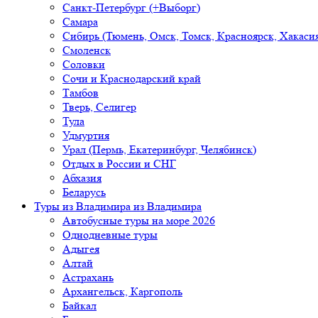
Санкт-Петербург (+Выборг)
Самара
Сибирь (Тюмень, Омск, Томск, Красноярск, Хакасия
Смоленск
Соловки
Сочи и Краснодарский край
Тамбов
Тверь, Селигер
Тула
Удмуртия
Урал (Пермь, Екатеринбург, Челябинск)
Отдых в России и СНГ
Абхазия
Беларусь
Туры из Владимира
из Владимира
Автобусные туры на море 2026
Однодневные туры
Адыгея
Алтай
Астрахань
Архангельск, Каргополь
Байкал