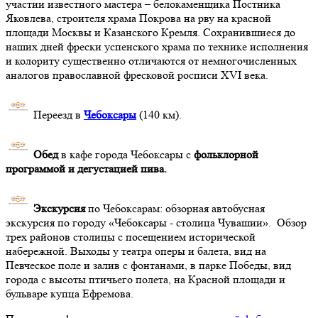
участии известного мастера – белокаменщика Постника
Яковлева, строителя храма Покрова на рву на красной
площади Москвы и Казанского Кремля. Сохранившиеся до
наших дней фрески успенского храма по технике исполнения
и колориту существенно отличаются от немногочисленных
аналогов православной фресковой росписи XVI века.
Переезд в
Чебоксары
(140 км).
Обед
в кафе города Чебоксары с
фольклорной
программой и дегустацией пива.
Экскурсия
по Чебоксарам: обзорная автобусная
экскурсия по городу «Чебоксары - столица Чувашии». Обзор
трех районов столицы с посещением исторической
набережной. Выходы у театра оперы и балета, вид на
Певческое поле и залив с фонтанами, в парке Победы, вид
города с высоты птичьего полета, на Красной площади и
бульваре купца Ефремова.