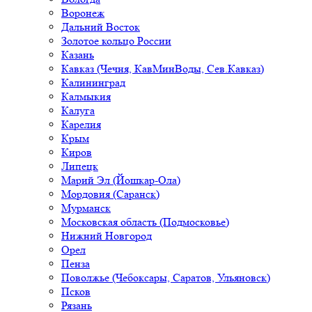
Воронеж
Дальний Восток
Золотое кольцо России
Казань
Кавказ (Чечня, КавМинВоды, Сев.Кавказ)
Калининград
Калмыкия
Калуга
Карелия
Крым
Киров
Липецк
Марий Эл (Йошкар-Ола)
Мордовия (Саранск)
Мурманск
Московская область (Подмосковье)
Нижний Новгород
Орел
Пенза
Поволжье (Чебоксары, Саратов, Ульяновск)
Псков
Рязань