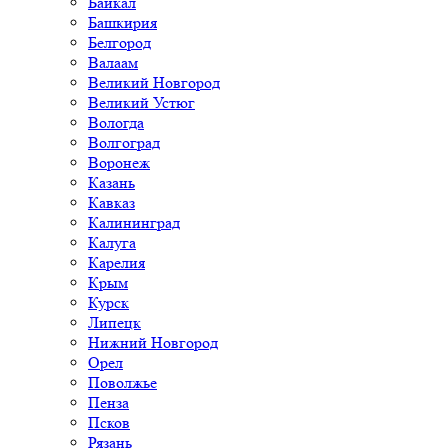
Байкал
Башкирия
Белгород
Валаам
Великий Новгород
Великий Устюг
Вологда
Волгоград
Воронеж
Казань
Кавказ
Калининград
Калуга
Карелия
Крым
Курск
Липецк
Нижний Новгород
Орел
Поволжье
Пенза
Псков
Рязань