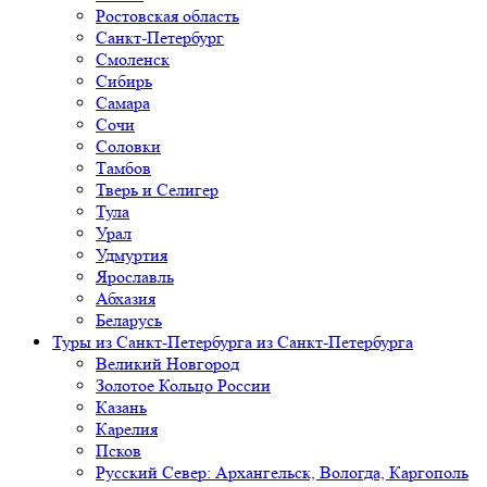
Ростовская область
Санкт-Петербург
Смоленск
Сибирь
Самара
Сочи
Соловки
Тамбов
Тверь и Селигер
Тула
Урал
Удмуртия
Ярославль
Абхазия
Беларусь
Туры из Санкт-Петербурга
из Санкт-Петербурга
Великий Новгород
Золотое Кольцо России
Казань
Карелия
Псков
Русский Север: Архангельск, Вологда, Каргополь