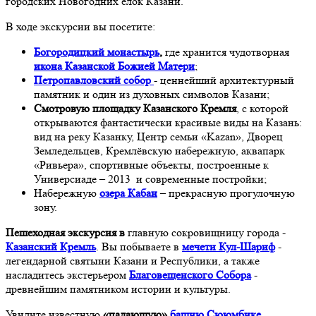
городских Новогодних ёлок Казани.
В ходе экскурсии вы посетите:
Богородицкий монастырь
,
где хранится чудотворная
икона Казанской Божией Матери
;
Петропавловский собор
- ценнейший архитектурный
памятник и один из духовных символов Казани;
Смотровую площадку Казанского Кремля
, с которой
открываются фантастически красивые виды на Казань:
вид на реку Казанку, Центр семьи «Kazan», Дворец
Земледельцев, Кремлёвскую набережную, аквапарк
«Ривьера», спортивные объекты, построенные к
Универсиаде – 2013 и современные постройки;
Набережную
озера Кабан
– прекрасную прогулочную
зону.
Пешеходная экскурсия в
главную сокровищницу города -
Казанский Кремль
. Вы побываете в
мечети Кул-Шариф
-
легендарной святыни Казани и Республики, а также
насладитесь экстерьером
Благовещенского Собора
-
древнейшим памятником истории и культуры.
Увидите известную
«падающую»
башню Сююмбике
,