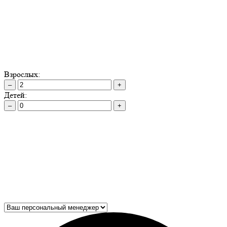
Взрослых:
–
+
Детей:
–
+